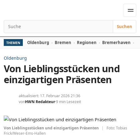
Zum Inhalt springen
Men
Suchen
Suchen nach:
Oldenburg
Bremen
Regionen
Bremerhaven
D
THEMEN
Oldenburg
Von Lieblingsstücken und
einzigartigen Präsenten
aktualisiert: 17. Februar 2026 21:36
von
HWN Redakteur
9 min Lesezeit
Von Lieblingsstücken und einzigartigen Präsenten
|
Foto: Tobias
Frick/Weser-Ems-Hallen