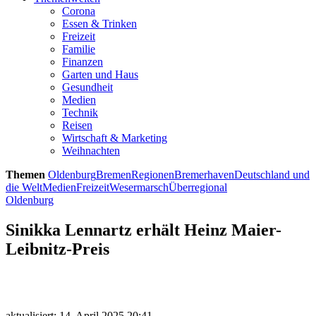
Corona
Essen & Trinken
Freizeit
Familie
Finanzen
Garten und Haus
Gesundheit
Medien
Technik
Reisen
Wirtschaft & Marketing
Weihnachten
Themen
Oldenburg
Bremen
Regionen
Bremerhaven
Deutschland und
die Welt
Medien
Freizeit
Wesermarsch
Überregional
Oldenburg
Sinikka Lennartz erhält Heinz Maier-
Leibnitz-Preis
aktualisiert: 14. April 2025 20:41