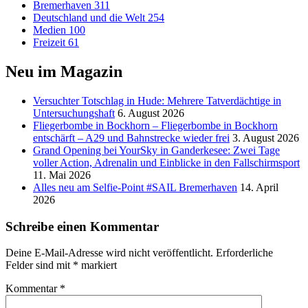
Bremerhaven
311
Deutschland und die Welt
254
Medien
100
Freizeit
61
Neu im Magazin
Versucht­er Totschlag in Hude: Mehrere Tatverdächtige in
Untersuchungshaft
6. August 2026
Fliegerbombe in Bockhorn – Fliegerbombe in Bockhorn
entschärft – A29 und Bahnstrecke wieder frei
3. August 2026
Grand Opening bei YourSky in Ganderkesee: Zwei Tage
voller Action, Adrenalin und Einblicke in den Fallschirmsport
11. Mai 2026
Alles neu am Selfie-Point #SAIL Bremerhaven
14. April
2026
Schreibe einen Kommentar
Deine E-Mail-Adresse wird nicht veröffentlicht.
Erforderliche
Felder sind mit
*
markiert
Kommentar
*