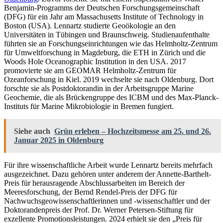
Benjamin-Programms der Deutschen Forschungsgemeinschaft
(DFG) für ein Jahr am Massachusetts Institute of Technology in
Boston (USA). Lennartz studierte Geoökologie an den
Universitäten in Tübingen und Braunschweig. Studienaufenthalte
führten sie an Forschungseinrichtungen wie das Helmholtz-Zentrum
für Umweltforschung in Magdeburg, die ETH in Zürich und die
Woods Hole Oceanographic Institution in den USA. 2017
promovierte sie am GEOMAR Helmholtz-Zentrum für
Ozeanforschung in Kiel. 2019 wechselte sie nach Oldenburg. Dort
forschte sie als Postdoktorandin in der Arbeitsgruppe Marine
Geochemie, die als Brückengruppe des ICBM und des Max-Planck-
Instituts für Marine Mikrobiologie in Bremen fungiert.
Siehe auch
Grün erleben – Hochzeitsmesse am 25. und 26.
Januar 2025 in Oldenburg
Für ihre wissenschaftliche Arbeit wurde Lennartz bereits mehrfach
ausgezeichnet. Dazu gehören unter anderem der Annette-Barthelt-
Preis für herausragende Abschlussarbeiten im Bereich der
Meeresforschung, der Bernd Rendel-Preis der DFG für
Nachwuchsgeowissenschaftlerinnen und -wissenschaftler und der
Doktorandenpreis der Prof. Dr. Werner Petersen-Stiftung für
exzellente Promotionsleistungen. 2024 erhielt sie den „Preis für