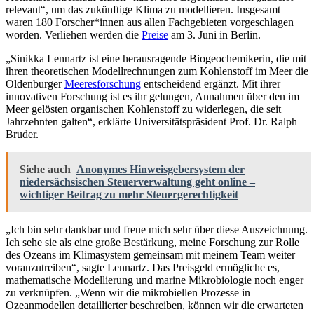
relevant“, um das zukünftige Klima zu modellieren. Insgesamt
waren 180 Forscher*innen aus allen Fachgebieten vorgeschlagen
worden. Verliehen werden die
Preise
am 3. Juni in Berlin.
„Sinikka Lennartz ist eine herausragende Biogeochemikerin, die mit
ihren theoretischen Modellrechnungen zum Kohlenstoff im Meer die
Oldenburger
Meeresforschung
entscheidend ergänzt. Mit ihrer
innovativen Forschung ist es ihr gelungen, Annahmen über den im
Meer gelösten organischen Kohlenstoff zu widerlegen, die seit
Jahrzehnten galten“, erklärte Universitätspräsident Prof. Dr. Ralph
Bruder.
Siehe auch
Anonymes Hinweisgebersystem der
niedersächsischen Steuerverwaltung geht online –
wichtiger Beitrag zu mehr Steuergerechtigkeit
„Ich bin sehr dankbar und freue mich sehr über diese Auszeichnung.
Ich sehe sie als eine große Bestärkung, meine Forschung zur Rolle
des Ozeans im Klimasystem gemeinsam mit meinem Team weiter
voranzutreiben“, sagte Lennartz. Das Preisgeld ermögliche es,
mathematische Modellierung und marine Mikrobiologie noch enger
zu verknüpfen. „Wenn wir die mikrobiellen Prozesse in
Ozeanmodellen detaillierter beschreiben, können wir die erwarteten