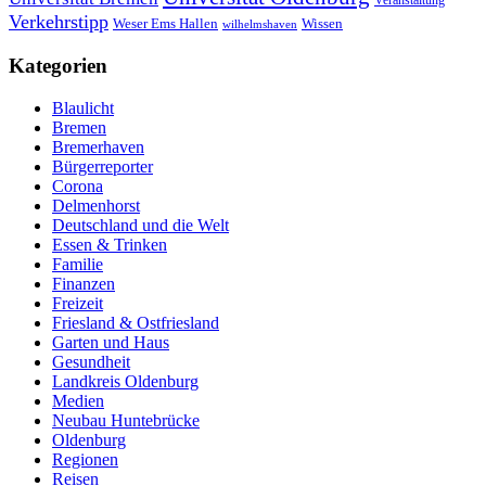
Veranstaltung
Verkehrstipp
Wissen
Weser Ems Hallen
wilhelmshaven
Kategorien
Blaulicht
Bremen
Bremerhaven
Bürgerreporter
Corona
Delmenhorst
Deutschland und die Welt
Essen & Trinken
Familie
Finanzen
Freizeit
Friesland & Ostfriesland
Garten und Haus
Gesundheit
Landkreis Oldenburg
Medien
Neubau Huntebrücke
Oldenburg
Regionen
Reisen