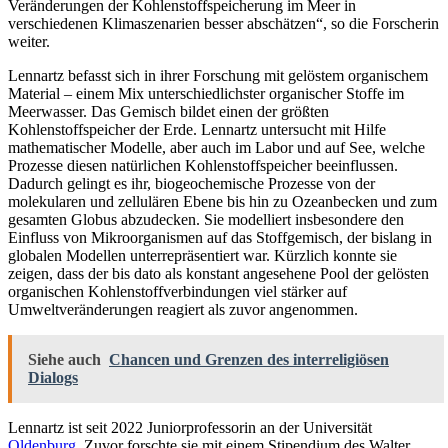
Veränderungen der Kohlenstoffspeicherung im Meer in
verschiedenen Klimaszenarien besser abschätzen“, so die Forscherin
weiter.
Lennartz befasst sich in ihrer Forschung mit gelöstem organischem
Material – einem Mix unterschiedlichster organischer Stoffe im
Meerwasser. Das Gemisch bildet einen der größten
Kohlenstoffspeicher der Erde. Lennartz untersucht mit Hilfe
mathematischer Modelle, aber auch im Labor und auf See, welche
Prozesse diesen natürlichen Kohlenstoffspeicher beeinflussen.
Dadurch gelingt es ihr, biogeochemische Prozesse von der
molekularen und zellulären Ebene bis hin zu Ozeanbecken und zum
gesamten Globus abzudecken. Sie modelliert insbesondere den
Einfluss von Mikroorganismen auf das Stoffgemisch, der bislang in
globalen Modellen unterrepräsentiert war. Kürzlich konnte sie
zeigen, dass der bis dato als konstant angesehene Pool der gelösten
organischen Kohlenstoffverbindungen viel stärker auf
Umweltveränderungen reagiert als zuvor angenommen.
Siehe auch
Chancen und Grenzen des interreligiösen
Dialogs
Lennartz ist seit 2022 Juniorprofessorin an der Universität
Oldenburg
. Zuvor forschte sie mit einem Stipendium des Walter