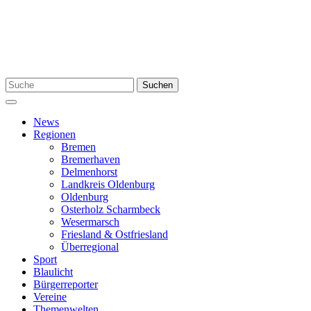
Zum
Inhalt
springen
Suchen
Suchen
nach:
Menü
News
Regionen
Bremen
Bremerhaven
Delmenhorst
Landkreis Oldenburg
Oldenburg
Osterholz Scharmbeck
Wesermarsch
Friesland & Ostfriesland
Überregional
Sport
Blaulicht
Bürgerreporter
Vereine
Themenwelten