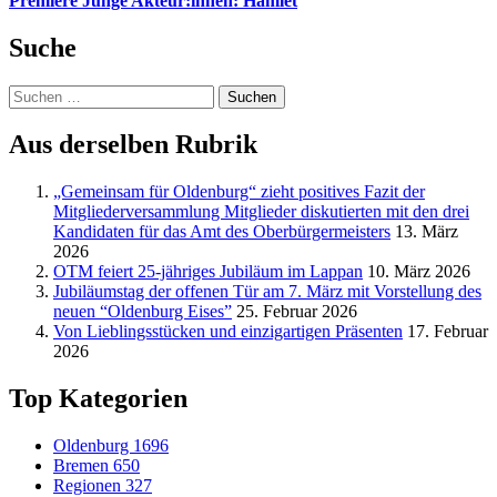
Premiere Junge Akteur:innen: Hamlet
Suche
Suchen
nach:
Aus derselben Rubrik
„Gemeinsam für Oldenburg“ zieht positives Fazit der
Mitgliederversammlung Mitglieder diskutierten mit den drei
Kandidaten für das Amt des Oberbürgermeisters
13. März
2026
OTM feiert 25-jähriges Jubiläum im Lappan
10. März 2026
Jubiläumstag der offenen Tür am 7. März mit Vorstellung des
neuen “Oldenburg Eises”
25. Februar 2026
Von Lieblingsstücken und einzigartigen Präsenten
17. Februar
2026
Top Kategorien
Oldenburg
1696
Bremen
650
Regionen
327