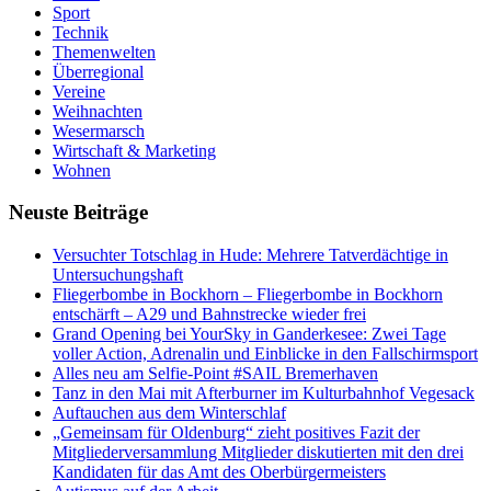
Sport
Technik
Themenwelten
Überregional
Vereine
Weihnachten
Wesermarsch
Wirtschaft & Marketing
Wohnen
Neuste Beiträge
Versucht­er Totschlag in Hude: Mehrere Tatverdächtige in
Untersuchungshaft
Fliegerbombe in Bockhorn – Fliegerbombe in Bockhorn
entschärft – A29 und Bahnstrecke wieder frei
Grand Opening bei YourSky in Ganderkesee: Zwei Tage
voller Action, Adrenalin und Einblicke in den Fallschirmsport
Alles neu am Selfie-Point #SAIL Bremerhaven
Tanz in den Mai mit Afterburner im Kulturbahnhof Vegesack
Auftauchen aus dem Winterschlaf
„Gemeinsam für Oldenburg“ zieht positives Fazit der
Mitgliederversammlung Mitglieder diskutierten mit den drei
Kandidaten für das Amt des Oberbürgermeisters