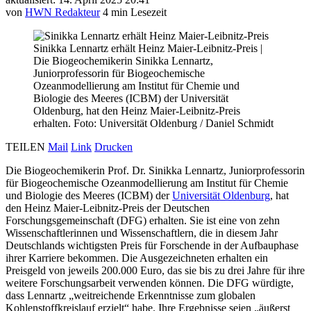
von
HWN Redakteur
4 min Lesezeit
Sinikka Lennartz erhält Heinz Maier-Leibnitz-Preis
|
Die Biogeochemikerin Sinikka Lennartz,
Juniorprofessorin für Biogeochemische
Ozeanmodellierung am Institut für Chemie und
Biologie des Meeres (ICBM) der Universität
Oldenburg, hat den Heinz Maier-Leibnitz-Preis
erhalten. Foto: Universität Oldenburg / Daniel Schmidt
TEILEN
Mail
Link
Drucken
Die Biogeochemikerin Prof. Dr. Sinikka Lennartz, Juniorprofessorin
für Biogeochemische Ozeanmodellierung am Institut für Chemie
und Biologie des Meeres (ICBM) der
Universität Oldenburg
, hat
den Heinz Maier-Leibnitz-Preis der Deutschen
Forschungsgemeinschaft (DFG) erhalten. Sie ist eine von zehn
Wissenschaftlerinnen und Wissenschaftlern, die in diesem Jahr
Deutschlands wichtigsten Preis für Forschende in der Aufbauphase
ihrer Karriere bekommen. Die Ausgezeichneten erhalten ein
Preisgeld von jeweils 200.000 Euro, das sie bis zu drei Jahre für ihre
weitere Forschungsarbeit verwenden können. Die DFG würdigte,
dass Lennartz „weitreichende Erkenntnisse zum globalen
Kohlenstoffkreislauf erzielt“ habe. Ihre Ergebnisse seien „äußerst