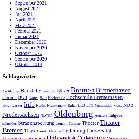
September 2021
August 2021
Juli 2021
April 2021
März 2021
Februar 2021
Januar 2021
Dezember 2020
November 2020
Oktober 2020
September 2020
Oktober 2013
Schlagwörter
Bremen
Bremerhaven
Baustelle
Blitzer
Ausbildung
beschnitt
Hochschule Bremerhaven
Corona
DUH
Garten
Haus
Hochschule
Info
NDR
Hochwasser
LSN
Kinder
Kramermarkt
Kultur
LEB
Martinsclub
Messe
Oldenburg
Niedersachsen
Ratgeber
NLWKN
Premiere
Theater
Straßensperrung
Theater
Termin
schneiden
Termine
Bremen
Universität
Umleitung
Tipps
Trends
Ukraine
Universität Oldenburg
Universität Bremen