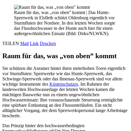
Raum für das, was „von oben” kommt
|
Das Hunte-
Sperrwerk in Elsfleth schützt Oldenburg eigentlich vor
Sturmfluten der Nordsee. In den letzten Wochen sorgte
das Flusshochwasser in der Hunte auch hier für einen
außergewöhnlichen Einsatz (Bild: Dirks/NLWKN).
TEILEN
Mail
Link
Drucken
Raum für das, was „von oben” kommt
Sie schützen die Anrainer hinter ihren meterhohen Toren eigentlich
vor Sturmfluten: Sperrwerke wie das Hunte-Sperrwerk, das
Schwinge-Sperrwerk oder das Ilmenau-Sperrwerk sind vor allem
wichtige Instrumente des
Küstenschutzes
. Im Rahmen der
landesweiten Hochwasserlage der letzten Wochen kamen die
mächtigen Bauwerke nun zu einem ungewöhnlichen
Hochwassereinsatz: Ihre vorausschauende Steuerung ermöglichte
eine spürbare Entlastung an den Flussunterläufen. Ein nicht
alltäglicher Vorgang, der dem Sperrwerkspersonal lange Arbeitstage
bescherte.
Das Prinzip hinter den hochwasserbedingten
Sperrwerksschließungen erklärt Jörn Drosten,