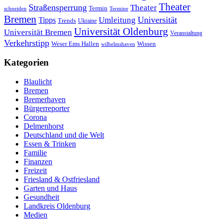
Theater
Straßensperrung
Theater
Termin
schneiden
Termine
Bremen
Universität
Umleitung
Tipps
Trends
Ukraine
Universität Oldenburg
Universität Bremen
Veranstaltung
Verkehrstipp
Wissen
Weser Ems Hallen
wilhelmshaven
Kategorien
Blaulicht
Bremen
Bremerhaven
Bürgerreporter
Corona
Delmenhorst
Deutschland und die Welt
Essen & Trinken
Familie
Finanzen
Freizeit
Friesland & Ostfriesland
Garten und Haus
Gesundheit
Landkreis Oldenburg
Medien