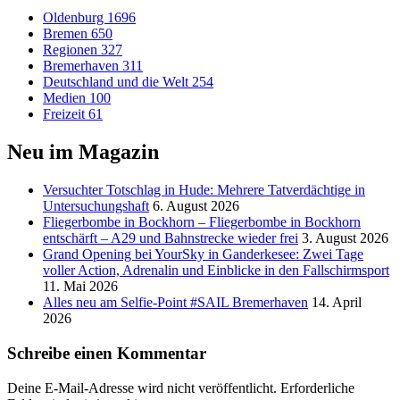
Oldenburg
1696
Bremen
650
Regionen
327
Bremerhaven
311
Deutschland und die Welt
254
Medien
100
Freizeit
61
Neu im Magazin
Versucht­er Totschlag in Hude: Mehrere Tatverdächtige in
Untersuchungshaft
6. August 2026
Fliegerbombe in Bockhorn – Fliegerbombe in Bockhorn
entschärft – A29 und Bahnstrecke wieder frei
3. August 2026
Grand Opening bei YourSky in Ganderkesee: Zwei Tage
voller Action, Adrenalin und Einblicke in den Fallschirmsport
11. Mai 2026
Alles neu am Selfie-Point #SAIL Bremerhaven
14. April
2026
Schreibe einen Kommentar
Deine E-Mail-Adresse wird nicht veröffentlicht.
Erforderliche