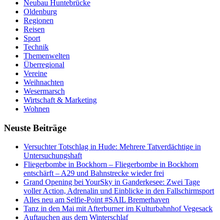
Neubau Huntebrücke
Oldenburg
Regionen
Reisen
Sport
Technik
Themenwelten
Überregional
Vereine
Weihnachten
Wesermarsch
Wirtschaft & Marketing
Wohnen
Neuste Beiträge
Versucht­er Totschlag in Hude: Mehrere Tatverdächtige in
Untersuchungshaft
Fliegerbombe in Bockhorn – Fliegerbombe in Bockhorn
entschärft – A29 und Bahnstrecke wieder frei
Grand Opening bei YourSky in Ganderkesee: Zwei Tage
voller Action, Adrenalin und Einblicke in den Fallschirmsport
Alles neu am Selfie-Point #SAIL Bremerhaven
Tanz in den Mai mit Afterburner im Kulturbahnhof Vegesack
Auftauchen aus dem Winterschlaf