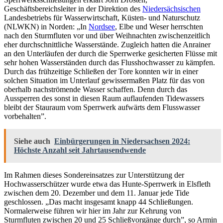
Geschäftsbereichsleiter in der Direktion des
Niedersächsischen
Landesbetriebs für Wasserwirtschaft, Küsten- und Naturschutz
(NLWKN) in Norden: „In
Nordsee
, Elbe und Weser herrschten
nach den Sturmfluten vor und über Weihnachten zwischenzeitlich
eher durchschnittliche Wasserstände. Zugleich hatten die Anrainer
an den Unterläufen der durch die Sperrwerke gesicherten Flüsse mit
sehr hohen Wasserständen durch das Flusshochwasser zu kämpfen.
Durch das frühzeitige Schließen der Tore konnten wir in einer
solchen Situation im Unterlauf gewissermaßen Platz für das von
oberhalb nachströmende Wasser schaffen. Denn durch das
Aussperren des sonst in diesen Raum auflaufenden Tidewassers
bleibt der Stauraum vom Sperrwerk aufwärts dem Flusswasser
vorbehalten”.
Siehe auch
Einbürgerungen in Niedersachsen 2024:
Höchste Anzahl seit Jahrtausendwende
Im Rahmen dieses Sondereinsatzes zur Unterstützung der
Hochwasserschützer wurde etwa das Hunte-Sperrwerk in Elsfleth
zwischen dem 20. Dezember und dem 11. Januar jede Tide
geschlossen. „Das macht insgesamt knapp 44 Schließungen.
Normalerweise führen wir hier im Jahr zur Kehrung von
Sturmfluten zwischen 20 und 25 Schließvorgänge durch”, so Armin