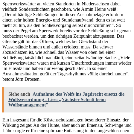
Sperrwerkswärter an vielen Standorten in Niedersachsen dabei
vielfach Sonderschichten geschoben, wie Armin Heine weiß:
„Derart häufige Schließungen in dieser Ausnahmelage erfordern
einen sehr hohen Energie- und Stundenaufwand, denn es ist weit
mehr zu tun, als den Schließvorgang selbst durchzuführen”. So
muss der Pegel am Sperrwerk bereits vor der Schließung sehr genau
beobachtet werden, um den richtigen Zeitpunkt abzupassen. Das
Gleiche gilt für das Öffnen, welches bei Gleichstand der
Wasserstände binnen und außen erfolgen muss. Da schwer
abzuschätzen ist, wie schnell das Wasser von oben bei einer
Schließung tatsächlich nachläuft, eine zeitaufwändige Sache. „Viele
Sperrwerkswärter waren mit kurzen Unterbrechungen immer wieder
im Einsatz und haben nur wenig geschlafen. In so einer
Ausnahmesituation gerät der Tagesrhythmus völlig durcheinander”,
betont Jörn Drosten.
Siehe auch
Aufnahme des Wolfs ins Jagdrecht ersetzt die
Wolfsverordnung - Lies: „Nächster Schritt beim
Wolfsmanagement"
Ein insgesamt für die Küstenschutzanlagen besonderer Einsatz, der
Wirkung zeigte: An der Hunte, aber auch an Ilmenau, Schwinge und
Lühe sorgte er für eine spürbare Entlastung in den angeschlossenen