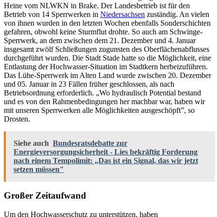
Heine vom NLWKN in Brake. Der Landesbetrieb ist für den
Betrieb von 14 Sperrwerken in
Niedersachsen
zuständig. An vielen
von ihnen wurden in den letzten Wochen ebenfalls Sonderschichten
gefahren, obwohl keine Sturmflut drohte. So auch am Schwinge-
Sperrwerk, an dem zwischen dem 21. Dezember und 4. Januar
insgesamt zwölf Schließungen zugunsten des Oberflächenabflusses
durchgeführt wurden. Die Stadt Stade hatte so die Möglichkeit, eine
Entlastung der Hochwasser-Situation im Stadtkern herbeizuführen.
Das Lühe-Sperrwerk im Alten Land wurde zwischen 20. Dezember
und 05. Januar in 23 Fällen früher geschlossen, als nach
Betriebsordnung erforderlich. „Wo hydraulisch Potential bestand
und es von den Rahmenbedingungen her machbar war, haben wir
mit unseren Sperrwerken alle Möglichkeiten ausgeschöpft”, so
Drosten.
Siehe auch
Bundesratsdebatte zur
Energieversorgungsicherheit - Lies bekräftig Forderung
nach einem Tempolimit: „Das ist ein Signal, das wir jetzt
setzen müssen"
Großer Zeitaufwand
Um den Hochwasserschutz zu unterstützen, haben