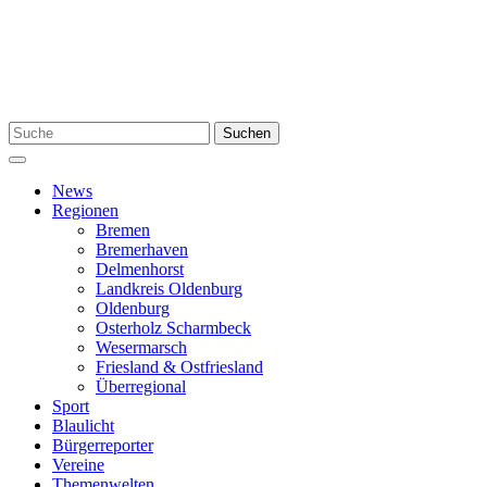
Zum
Inhalt
springen
Suchen
Suchen
nach:
Menü
News
Regionen
Bremen
Bremerhaven
Delmenhorst
Landkreis Oldenburg
Oldenburg
Osterholz Scharmbeck
Wesermarsch
Friesland & Ostfriesland
Überregional
Sport
Blaulicht
Bürgerreporter
Vereine
Themenwelten