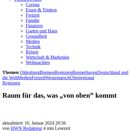
Corona
Essen & Trinken
Freizeit
Familie
Finanzen
Garten und Haus
Gesundheit
Medien
Technik
Reisen
Wirtschaft & Marketing
Weihnachten
Themen
Oldenburg
Bremen
Regionen
Bremerhaven
Deutschland und
die Welt
Medien
Freizeit
Wesermarsch
Überregional
Regionen
Raum für das, was „von oben” kommt
aktualisiert: 16. Januar 2024 20:56
von
HWN Redakteur
4 min Lesezeit