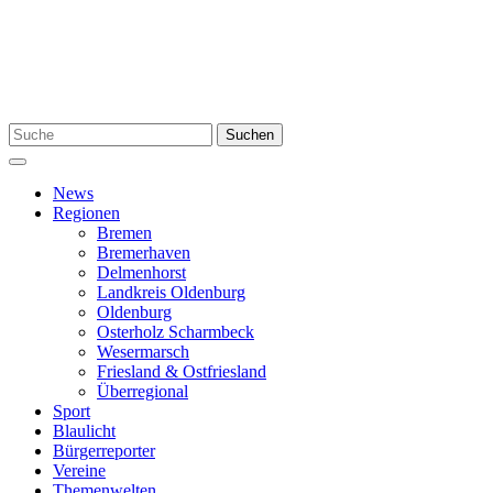
Zum
Inhalt
springen
Suchen
Suchen
nach:
Menü
News
Regionen
Bremen
Bremerhaven
Delmenhorst
Landkreis Oldenburg
Oldenburg
Osterholz Scharmbeck
Wesermarsch
Friesland & Ostfriesland
Überregional
Sport
Blaulicht
Bürgerreporter
Vereine
Themenwelten