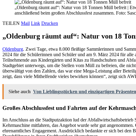
„Oldenburg räumt auf“: Natur von 18 Tonnen Müll befreit
|
Etw
anschließend beim großen Abschlussfest zusammen. Foto: Sasc
TEILEN
Mail
Link
Drucken
„Oldenburg räumt auf“: Natur von 18 Ton
Oldenburg
. Zwei Tage, etwa 8.000 fleißige Sammlerinnen und Sammle
2024 für die Schülerinnen und Schüler und am 9. März 2024 für alle 
Teilnehmende aus Kindergärten und Kitas zu Handschuhen und Abfal
Stadtgebiet unterwegs, um die Stellen vom Müll zu befreien, die nic
überwältigt von den Zahlen, das war eine Mega-Leistung aller Beteil
zeigt, dass viele Mithelfende vieles bewirken können“, zeigt sich A
Siehe auch
Von Lieblingsstücken und einzigartigen Präsente
Großes Abschlussfest und Fahrten auf der Kehrmasc
Im Anschluss an die Stadtputzaktion lud der Abfallwirtschaftsbetri
Kehrmaschine mitfahren, das Angebot wurde sehr gut angenommen. Obe
ehrenamtliches Engagement. Ausdrücklich bedankte er sich bei den B