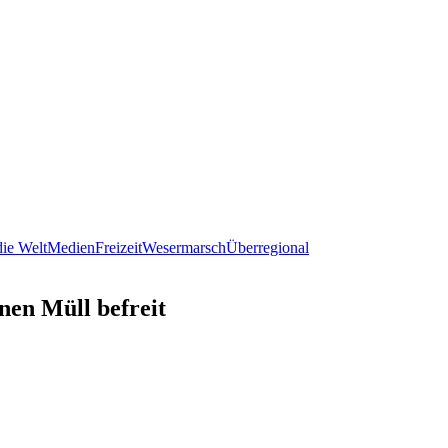
ie Welt
Medien
Freizeit
Wesermarsch
Überregional
nen Müll befreit