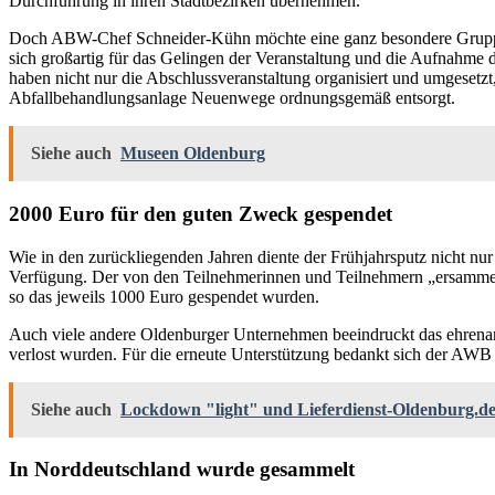
Durchführung in ihren Stadtbezirken übernehmen.
Doch ABW-Chef Schneider-Kühn möchte eine ganz besondere Gruppe 
sich großartig für das Gelingen der Veranstaltung und die Aufnahme d
haben nicht nur die Abschlussveranstaltung organisiert und umgesetz
Abfallbehandlungsanlage Neuenwege ordnungsgemäß entsorgt.
Siehe auch
Museen Oldenburg
2000 Euro für den guten Zweck gespendet
Wie in den zurückliegenden Jahren diente der Frühjahrsputz nicht nu
Verfügung. Der von den Teilnehmerinnen und Teilnehmern „ersammelte
so das jeweils 1000 Euro gespendet wurden.
Auch viele andere Oldenburger Unternehmen beeindruckt das ehrenam
verlost wurden. Für die erneute Unterstützung bedankt sich der AWB 
Siehe auch
Lockdown "light" und Lieferdienst-Oldenburg.de 
In Norddeutschland wurde gesammelt