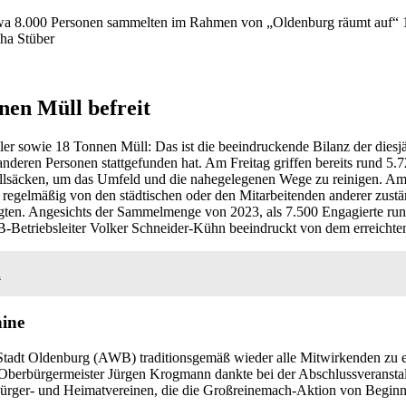
a 8.000 Personen sammelten im Rahmen von „Oldenburg räumt auf“ 1
ha Stüber
nen Müll befreit
r sowie 18 Tonnen Müll: Das ist die beeindruckende Bilanz der diesj
anderen Personen stattgefunden hat. Am Freitag griffen bereits rund 5
lsäcken, um das Umfeld und die nahegelegenen Wege zu reinigen. Am
ht regelmäßig von den städtischen oder den Mitarbeitenden anderer zus
igten. Angesichts der Sammelmenge von 2023, als 7.500 Engagierte run
WB-Betriebsleiter Volker Schneider-Kühn beeindruckt von dem erreichte
n
hine
eb Stadt Oldenburg (AWB) traditionsgemäß wieder alle Mitwirkenden zu
rbürgermeister Jürgen Krogmann dankte bei der Abschlussveranstaltun
ürger- und Heimatvereinen, die die Großreinemach-Aktion von Beginn 