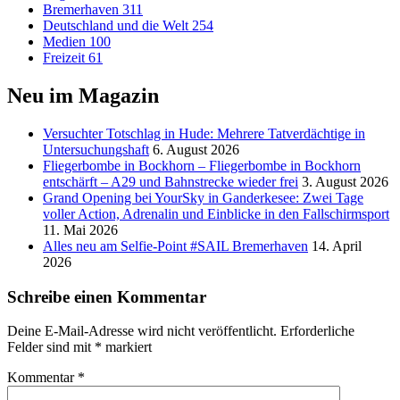
Bremerhaven
311
Deutschland und die Welt
254
Medien
100
Freizeit
61
Neu im Magazin
Versucht­er Totschlag in Hude: Mehrere Tatverdächtige in
Untersuchungshaft
6. August 2026
Fliegerbombe in Bockhorn – Fliegerbombe in Bockhorn
entschärft – A29 und Bahnstrecke wieder frei
3. August 2026
Grand Opening bei YourSky in Ganderkesee: Zwei Tage
voller Action, Adrenalin und Einblicke in den Fallschirmsport
11. Mai 2026
Alles neu am Selfie-Point #SAIL Bremerhaven
14. April
2026
Schreibe einen Kommentar
Deine E-Mail-Adresse wird nicht veröffentlicht.
Erforderliche
Felder sind mit
*
markiert
Kommentar
*