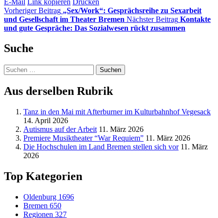
E-Mail
Link kopieren
Drucken
Vorheriger Beitrag
„Sex/Work“: Gesprächsreihe zu Sexarbeit
und Gesellschaft im Theater Bremen
Nächster Beitrag
Kontakte
und gute Gespräche: Das Sozialwesen rückt zusammen
Suche
Suchen
nach:
Aus derselben Rubrik
Tanz in den Mai mit Afterburner im Kulturbahnhof Vegesack
14. April 2026
Autismus auf der Arbeit
11. März 2026
Premiere Musiktheater “War Requiem”
11. März 2026
Die Hochschulen im Land Bremen stellen sich vor
11. März
2026
Top Kategorien
Oldenburg
1696
Bremen
650
Regionen
327