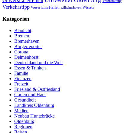
Universität Oldenburg
Universität Bremen
Veranstaltung
Verkehrstipp
Wissen
Weser Ems Hallen
wilhelmshaven
Kategorien
Blaulicht
Bremen
Bremerhaven
Bürgerreporter
Corona
Delmenhorst
Deutschland und die Welt
Essen & Trinken
Familie
Finanzen
Freizeit
Friesland & Ostfriesland
Garten und Haus
Gesundheit
Landkreis Oldenburg
Medien
Neubau Huntebrücke
Oldenburg
Regionen
Reisen