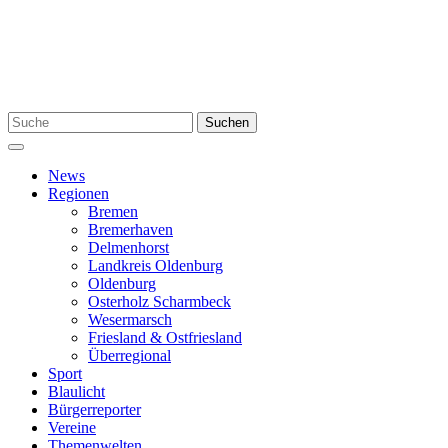
Zum
Inhalt
springen
Suchen
Suchen
nach:
Menü
News
Regionen
Bremen
Bremerhaven
Delmenhorst
Landkreis Oldenburg
Oldenburg
Osterholz Scharmbeck
Wesermarsch
Friesland & Ostfriesland
Überregional
Sport
Blaulicht
Bürgerreporter
Vereine
Themenwelten