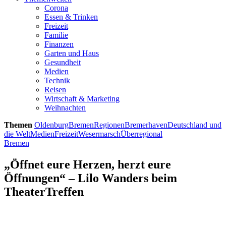
Corona
Essen & Trinken
Freizeit
Familie
Finanzen
Garten und Haus
Gesundheit
Medien
Technik
Reisen
Wirtschaft & Marketing
Weihnachten
Themen
Oldenburg
Bremen
Regionen
Bremerhaven
Deutschland und
die Welt
Medien
Freizeit
Wesermarsch
Überregional
Bremen
„Öffnet eure Herzen, herzt eure
Öffnungen“ – Lilo Wanders beim
TheaterTreffen