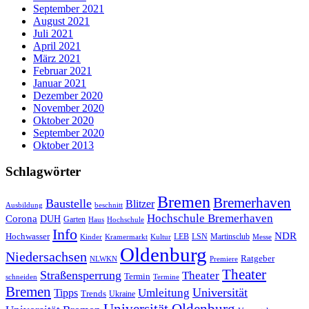
September 2021
August 2021
Juli 2021
April 2021
März 2021
Februar 2021
Januar 2021
Dezember 2020
November 2020
Oktober 2020
September 2020
Oktober 2013
Schlagwörter
Bremen
Bremerhaven
Baustelle
Blitzer
Ausbildung
beschnitt
Hochschule Bremerhaven
Corona
DUH
Garten
Haus
Hochschule
Info
NDR
Hochwasser
LSN
Kinder
Kramermarkt
Kultur
LEB
Martinsclub
Messe
Oldenburg
Niedersachsen
Ratgeber
NLWKN
Premiere
Theater
Straßensperrung
Theater
Termin
schneiden
Termine
Bremen
Universität
Umleitung
Tipps
Trends
Ukraine