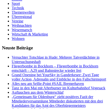
Sport
Technik
Themenwelten
Überregional
Vereine
Weihnachten
Wesermarsch
Wirtschaft & Marketing
Wohnen
Neuste Beiträge
Versucht­er Totschlag in Hude: Mehrere Tatverdächtige in
Untersuchungshaft
Fliegerbombe in Bockhorn – Fliegerbombe in Bockhorn
entschärft – A29 und Bahnstrecke wieder frei
Grand Opening bei YourSky in Ganderkesee: Zwei Tage
voller Action, Adrenalin und Einblicke in den Fallschirmsport
Alles neu am Selfie-Point #SAIL Bremerhaven
Tanz in den Mai mit Afterburner im Kulturbahnhof Vegesack
Auftauchen aus dem Winterschlaf
„Gemeinsam für Oldenburg“ zieht positives Fazit der
Mitgliederversammlung Mitglieder diskutierten mit den drei
Kandidaten für das Amt des Oberbürgermeisters