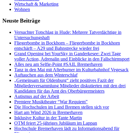
Wirtschaft & Marketing
Wohnen
Neuste Beiträge
Versucht­er Totschlag in Hude: Mehrere Tatverdächtige in
Untersuchungshaft
Fliegerbombe in Bockhorn – Fliegerbombe in Bockhorn
entschärft – A29 und Bahnstrecke wieder frei
Grand Opening bei YourSky in Ganderkesee: Zwei Tage
voller Action, Adrenalin und Einblicke in den Fallschirmsport
Alles neu am Selfie-Point #SAIL Bremerhaven
Tanz in den Mai mit Afterburner im Kulturbahnhof Vegesack
Auftauchen aus dem Winterschlaf
„Gemeinsam für Oldenburg“ zieht positives Fazit der
Mitgliederversammlung Mitglieder diskutierten mit den drei
Kandidaten für das Amt des Oberbürgermeisters
Autismus auf der Arbeit
Premiere Musiktheater “War Requiem”
Die Hochschulen im Land Bremen stellen sich vor
Hart am Wind 2026 in Bremerhaven
Inklusive Kultur in der Tante Martin
OTM feiert 25-jähriges Jubiläum im Lappan
Hochschule Bremerhaven lädt zu Informationsabend für