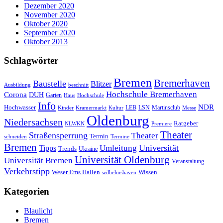
Dezember 2020
November 2020
Oktober 2020
September 2020
Oktober 2013
Schlagwörter
Bremen
Bremerhaven
Baustelle
Blitzer
Ausbildung
beschnitt
Hochschule Bremerhaven
Corona
DUH
Garten
Haus
Hochschule
Info
NDR
Hochwasser
LSN
Kinder
Kramermarkt
Kultur
LEB
Martinsclub
Messe
Oldenburg
Niedersachsen
Ratgeber
NLWKN
Premiere
Theater
Straßensperrung
Theater
Termin
schneiden
Termine
Bremen
Universität
Umleitung
Tipps
Trends
Ukraine
Universität Oldenburg
Universität Bremen
Veranstaltung
Verkehrstipp
Wissen
Weser Ems Hallen
wilhelmshaven
Kategorien
Blaulicht
Bremen