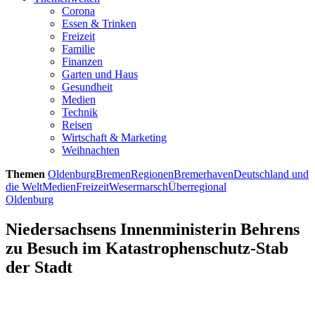
Corona
Essen & Trinken
Freizeit
Familie
Finanzen
Garten und Haus
Gesundheit
Medien
Technik
Reisen
Wirtschaft & Marketing
Weihnachten
Themen
Oldenburg
Bremen
Regionen
Bremerhaven
Deutschland und
die Welt
Medien
Freizeit
Wesermarsch
Überregional
Oldenburg
Niedersachsens Innenministerin Behrens
zu Besuch im Katastrophenschutz-Stab
der Stadt