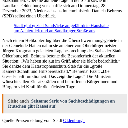
Maßnahmen. Über die aktuelle Lage in der Stadt sowie im
Landkreis Oldenburg verschaffte sich am Donnerstag, 28.
Dezember 2023, Niedersachsens Innenministerin Daniela Behrens
(SPD) selbst einen Überblick.
Stadt gibt gezielt Sandsäcke an gefährdete Haushalte
am Achterdiek und an Sandkruger Straße aus
Nach einem Helikopterflug über die Überschwemmungsgebiete in
der Gemeinde Hatten nahm sie an einer von Oberbürgermeister
Jürgen Krogmann geleiteten Lagebesprechung des Stabs der Stadt
Oldenburg teil. Behrens betonte die Besonderheit der aktuellen
Situation: „Wir haben sie gut im Griff, aber sie bleibt bedrohlich.“
Sie dankte dem Katastrophenschutz-Stab für die „große
Kameradschaft und Hilfsbereitschaft.“ Behrens‘ Fazit: „Die
Gesellschaft funktioniert. Das zeigt die Lage.“ Die Ministerin
wünschte allen Einsatzkräften und betroffenen Bürgerinnen und
Bürgern viel Kraft für die nächsten Tage.
Siehe auch
Seltsame Serie von Sachbeschädigungen an
Rutschen gibt Rätsel auf
Quelle Pressemeldung von Stadt
Oldenburg