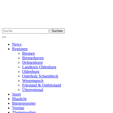
Zum
Inhalt
springen
Suchen
Suchen
nach:
Menü
News
Regionen
Bremen
Bremerhaven
Delmenhorst
Landkreis Oldenburg
Oldenburg
Osterholz Scharmbeck
Wesermarsch
Friesland & Ostfriesland
Überregional
Sport
Blaulicht
Bürgerreporter
Vereine
Themenwelten