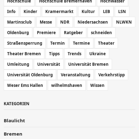
Hochschule
Hochschule Bremerhaven
Hochwasser
Info
Kinder
Kramermarkt
Kultur
LEB
LSN
Martinsclub
Messe
NDR
Niedersachsen
NLWKN
Oldenburg
Premiere
Ratgeber
schneiden
Straßensperrung
Termin
Termine
Theater
Theater Bremen
Tipps
Trends
Ukraine
Umleitung
Universität
Universität Bremen
Universität Oldenburg
Veranstaltung
Verkehrstipp
Weser Ems Hallen
wilhelmshaven
Wissen
KATEGORIEN
Blaulicht
Bremen