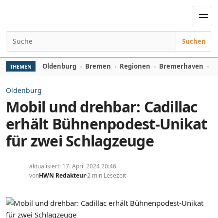
Zum Inhalt springen
Men
Suchen
Suchen nach:
Oldenburg
Bremen
Regionen
Bremerhaven
D
THEMEN
Oldenburg
Mobil und drehbar: Cadillac
erhält Bühnenpodest-Unikat
für zwei Schlagzeuge
aktualisiert: 17. April 2024 20:46
von
HWN Redakteur
2 min Lesezeit