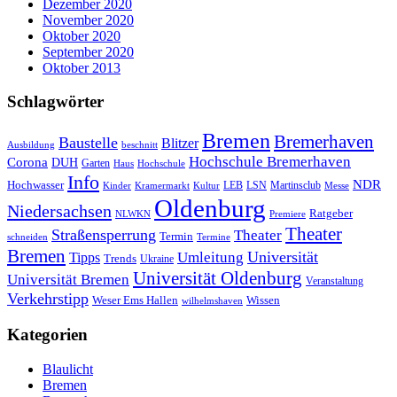
Dezember 2020
November 2020
Oktober 2020
September 2020
Oktober 2013
Schlagwörter
Bremen
Bremerhaven
Baustelle
Blitzer
Ausbildung
beschnitt
Hochschule Bremerhaven
Corona
DUH
Garten
Haus
Hochschule
Info
NDR
Hochwasser
LSN
Kinder
Kramermarkt
Kultur
LEB
Martinsclub
Messe
Oldenburg
Niedersachsen
Ratgeber
NLWKN
Premiere
Theater
Straßensperrung
Theater
Termin
schneiden
Termine
Bremen
Universität
Umleitung
Tipps
Trends
Ukraine
Universität Oldenburg
Universität Bremen
Veranstaltung
Verkehrstipp
Wissen
Weser Ems Hallen
wilhelmshaven
Kategorien
Blaulicht
Bremen