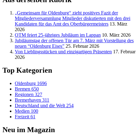
„Gemeinsam für Oldenburg“ zieht positives Fazit der
Mitgliederversammlung Mitglieder diskutierten mit den drei
Kandidaten für das Amt des Oberbürgermeisters
13. März
2026
OTM feiert 25-jähriges Jubiläum im Lappan
10. März 2026
Jubiläumstag der offenen Tür am 7. März mit Vorstellung des
neuen “Oldenburg Eises”
25. Februar 2026
Von Lieblingsstücken und einzigartigen Präsenten
17. Februar
2026
Top Kategorien
Oldenburg
1696
Bremen
650
Regionen
327
Bremerhaven
311
Deutschland und die Welt
254
Medien
100
Freizeit
61
Neu im Magazin