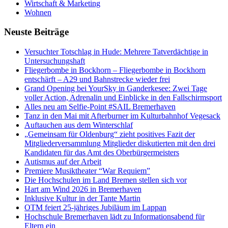
Wirtschaft & Marketing
Wohnen
Neuste Beiträge
Versucht­er Totschlag in Hude: Mehrere Tatverdächtige in
Untersuchungshaft
Fliegerbombe in Bockhorn – Fliegerbombe in Bockhorn
entschärft – A29 und Bahnstrecke wieder frei
Grand Opening bei YourSky in Ganderkesee: Zwei Tage
voller Action, Adrenalin und Einblicke in den Fallschirmsport
Alles neu am Selfie-Point #SAIL Bremerhaven
Tanz in den Mai mit Afterburner im Kulturbahnhof Vegesack
Auftauchen aus dem Winterschlaf
„Gemeinsam für Oldenburg“ zieht positives Fazit der
Mitgliederversammlung Mitglieder diskutierten mit den drei
Kandidaten für das Amt des Oberbürgermeisters
Autismus auf der Arbeit
Premiere Musiktheater “War Requiem”
Die Hochschulen im Land Bremen stellen sich vor
Hart am Wind 2026 in Bremerhaven
Inklusive Kultur in der Tante Martin
OTM feiert 25-jähriges Jubiläum im Lappan
Hochschule Bremerhaven lädt zu Informationsabend für
Eltern ein