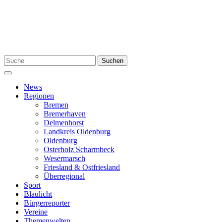
Zum
Inhalt
springen
Suchen
Suchen
nach:
Menü
News
Regionen
Bremen
Bremerhaven
Delmenhorst
Landkreis Oldenburg
Oldenburg
Osterholz Scharmbeck
Wesermarsch
Friesland & Ostfriesland
Überregional
Sport
Blaulicht
Bürgerreporter
Vereine
Themenwelten