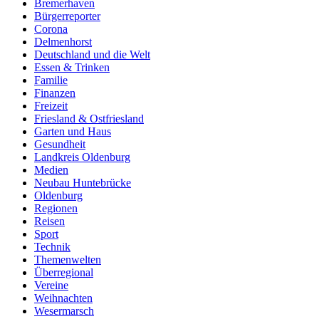
Bremerhaven
Bürgerreporter
Corona
Delmenhorst
Deutschland und die Welt
Essen & Trinken
Familie
Finanzen
Freizeit
Friesland & Ostfriesland
Garten und Haus
Gesundheit
Landkreis Oldenburg
Medien
Neubau Huntebrücke
Oldenburg
Regionen
Reisen
Sport
Technik
Themenwelten
Überregional
Vereine
Weihnachten
Wesermarsch