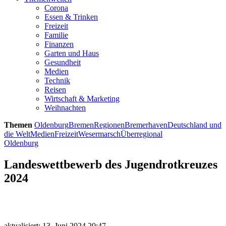
Corona
Essen & Trinken
Freizeit
Familie
Finanzen
Garten und Haus
Gesundheit
Medien
Technik
Reisen
Wirtschaft & Marketing
Weihnachten
Themen
Oldenburg
Bremen
Regionen
Bremerhaven
Deutschland und
die Welt
Medien
Freizeit
Wesermarsch
Überregional
Oldenburg
Landeswettbewerb des Jugendrotkreuzes
2024
aktualisiert: 13. Juni 2024 20:47