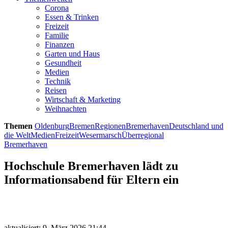
Corona
Essen & Trinken
Freizeit
Familie
Finanzen
Garten und Haus
Gesundheit
Medien
Technik
Reisen
Wirtschaft & Marketing
Weihnachten
Themen
Oldenburg
Bremen
Regionen
Bremerhaven
Deutschland und
die Welt
Medien
Freizeit
Wesermarsch
Überregional
Bremerhaven
Hochschule Bremerhaven lädt zu
Informationsabend für Eltern ein
aktualisiert: 9. März 2026 21:44