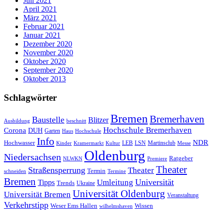
Juli 2021
April 2021
März 2021
Februar 2021
Januar 2021
Dezember 2020
November 2020
Oktober 2020
September 2020
Oktober 2013
Schlagwörter
Bremen
Bremerhaven
Baustelle
Blitzer
Ausbildung
beschnitt
Hochschule Bremerhaven
Corona
DUH
Garten
Haus
Hochschule
Info
NDR
Hochwasser
LSN
Kinder
Kramermarkt
Kultur
LEB
Martinsclub
Messe
Oldenburg
Niedersachsen
Ratgeber
NLWKN
Premiere
Theater
Straßensperrung
Theater
Termin
schneiden
Termine
Bremen
Universität
Umleitung
Tipps
Trends
Ukraine
Universität Oldenburg
Universität Bremen
Veranstaltung
Verkehrstipp
Wissen
Weser Ems Hallen
wilhelmshaven