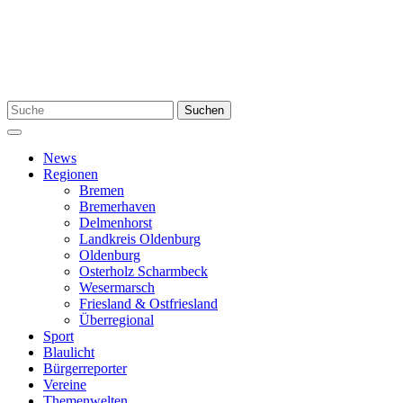
Zum
Inhalt
springen
Suchen
Suchen
nach:
Menü
News
Regionen
Bremen
Bremerhaven
Delmenhorst
Landkreis Oldenburg
Oldenburg
Osterholz Scharmbeck
Wesermarsch
Friesland & Ostfriesland
Überregional
Sport
Blaulicht
Bürgerreporter
Vereine
Themenwelten