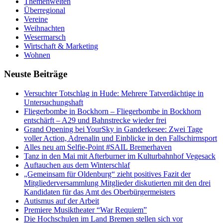
Themenwelten
Überregional
Vereine
Weihnachten
Wesermarsch
Wirtschaft & Marketing
Wohnen
Neuste Beiträge
Versucht­er Totschlag in Hude: Mehrere Tatverdächtige in
Untersuchungshaft
Fliegerbombe in Bockhorn – Fliegerbombe in Bockhorn
entschärft – A29 und Bahnstrecke wieder frei
Grand Opening bei YourSky in Ganderkesee: Zwei Tage
voller Action, Adrenalin und Einblicke in den Fallschirmsport
Alles neu am Selfie-Point #SAIL Bremerhaven
Tanz in den Mai mit Afterburner im Kulturbahnhof Vegesack
Auftauchen aus dem Winterschlaf
„Gemeinsam für Oldenburg“ zieht positives Fazit der
Mitgliederversammlung Mitglieder diskutierten mit den drei
Kandidaten für das Amt des Oberbürgermeisters
Autismus auf der Arbeit
Premiere Musiktheater “War Requiem”
Die Hochschulen im Land Bremen stellen sich vor