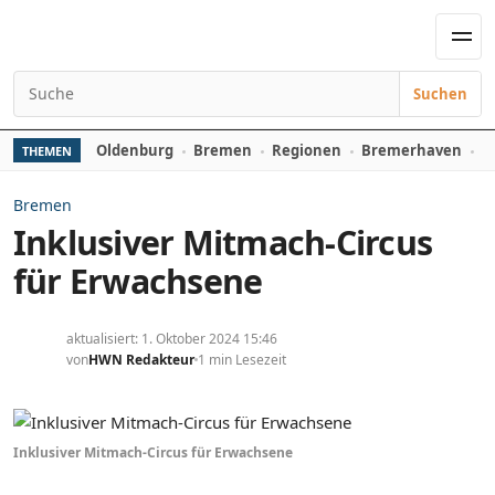
Zum Inhalt springen
Men
Suchen
Suchen nach:
Oldenburg
Bremen
Regionen
Bremerhaven
D
THEMEN
Bremen
Inklusiver Mitmach-Circus
für Erwachsene
aktualisiert: 1. Oktober 2024 15:46
von
HWN Redakteur
1 min Lesezeit
Inklusiver Mitmach-Circus für Erwachsene