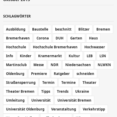
SCHLAGWÖRTER
Ausbildung
Baustelle
beschnitt
Blitzer
Bremen
Bremerhaven
Corona
DUH
Garten
Haus
Hochschule
Hochschule Bremerhaven
Hochwasser
Info
Kinder
Kramermarkt
Kultur
LEB
LSN
Martinsclub
Messe
NDR
Niedersachsen
NLWKN
Oldenburg
Premiere
Ratgeber
schneiden
Straßensperrung
Termin
Termine
Theater
Theater Bremen
Tipps
Trends
Ukraine
Umleitung
Universität
Universität Bremen
Universität Oldenburg
Veranstaltung
Verkehrstipp