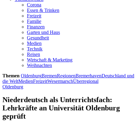
Corona
Essen & Trinken
Freizeit
Familie
Finanzen
Garten und Haus
Gesundheit
Medien
Technik
Reisen
Wirtschaft & Marketing
Weihnachten
Themen
Oldenburg
Bremen
Regionen
Bremerhaven
Deutschland und
die Welt
Medien
Freizeit
Wesermarsch
Überregional
Oldenburg
Niederdeutsch als Unterrichtsfach:
Lehrkräfte an Universität Oldenburg
geprüft