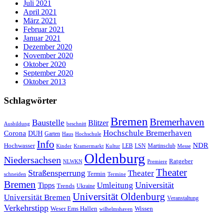
Juli 2021
April 2021
März 2021
Februar 2021
Januar 2021
Dezember 2020
November 2020
Oktober 2020
September 2020
Oktober 2013
Schlagwörter
Bremen
Bremerhaven
Baustelle
Blitzer
Ausbildung
beschnitt
Hochschule Bremerhaven
Corona
DUH
Garten
Haus
Hochschule
Info
NDR
Hochwasser
LSN
Kinder
Kramermarkt
Kultur
LEB
Martinsclub
Messe
Oldenburg
Niedersachsen
Ratgeber
NLWKN
Premiere
Theater
Straßensperrung
Theater
Termin
schneiden
Termine
Bremen
Universität
Umleitung
Tipps
Trends
Ukraine
Universität Oldenburg
Universität Bremen
Veranstaltung
Verkehrstipp
Wissen
Weser Ems Hallen
wilhelmshaven