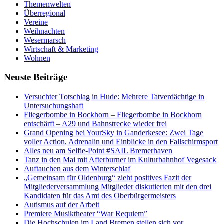
Themenwelten
Überregional
Vereine
Weihnachten
Wesermarsch
Wirtschaft & Marketing
Wohnen
Neuste Beiträge
Versucht­er Totschlag in Hude: Mehrere Tatverdächtige in
Untersuchungshaft
Fliegerbombe in Bockhorn – Fliegerbombe in Bockhorn
entschärft – A29 und Bahnstrecke wieder frei
Grand Opening bei YourSky in Ganderkesee: Zwei Tage
voller Action, Adrenalin und Einblicke in den Fallschirmsport
Alles neu am Selfie-Point #SAIL Bremerhaven
Tanz in den Mai mit Afterburner im Kulturbahnhof Vegesack
Auftauchen aus dem Winterschlaf
„Gemeinsam für Oldenburg“ zieht positives Fazit der
Mitgliederversammlung Mitglieder diskutierten mit den drei
Kandidaten für das Amt des Oberbürgermeisters
Autismus auf der Arbeit
Premiere Musiktheater “War Requiem”
Die Hochschulen im Land Bremen stellen sich vor