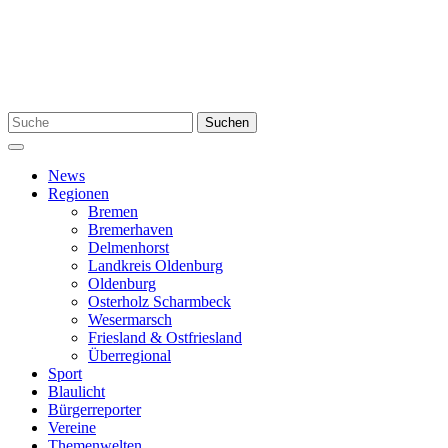
Zum
Inhalt
springen
Suchen
Suchen
nach:
Menü
News
Regionen
Bremen
Bremerhaven
Delmenhorst
Landkreis Oldenburg
Oldenburg
Osterholz Scharmbeck
Wesermarsch
Friesland & Ostfriesland
Überregional
Sport
Blaulicht
Bürgerreporter
Vereine
Themenwelten