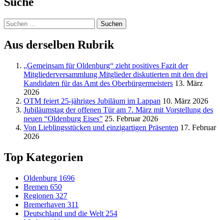
Suche
Suchen
nach:
Aus derselben Rubrik
„Gemeinsam für Oldenburg“ zieht positives Fazit der
Mitgliederversammlung Mitglieder diskutierten mit den drei
Kandidaten für das Amt des Oberbürgermeisters
13. März
2026
OTM feiert 25-jähriges Jubiläum im Lappan
10. März 2026
Jubiläumstag der offenen Tür am 7. März mit Vorstellung des
neuen “Oldenburg Eises”
25. Februar 2026
Von Lieblingsstücken und einzigartigen Präsenten
17. Februar
2026
Top Kategorien
Oldenburg
1696
Bremen
650
Regionen
327
Bremerhaven
311
Deutschland und die Welt
254