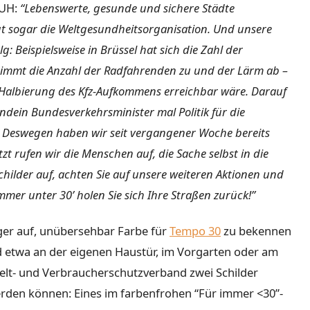
DUH:
“Lebenswerte, gesunde und sichere Städte
t sogar die Weltgesundheitsorganisation. Und unsere
: Beispielsweise in Brüssel hat sich die Zahl der
g nimmt die Anzahl der Radfahrenden zu und der Lärm ab –
e Halbierung des Kfz-Aufkommens erreichbar wäre. Darauf
endein Bundesverkehrsminister mal Politik für die
 Deswegen haben wir seit vergangener Woche bereits
zt rufen wir die Menschen auf, die Sache selbst in die
childer auf, achten Sie auf unsere weiteren Aktionen und
mmer unter 30’ holen Sie sich Ihre Straßen zurück!”
er auf, unübersehbar Farbe für
Tempo 30
zu bekennen
 etwa an der eigenen Haustür, im Vorgarten oder am
elt- und Verbraucherschutzverband zwei Schilder
werden können: Eines im farbenfrohen “Für immer <30”-