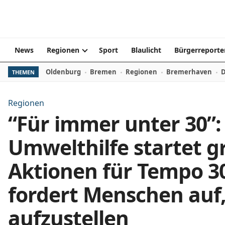
Zum Inhalt springen
News
Regionen
Sport
Blaulicht
Bürgerreporte
Oldenburg
Bremen
Regionen
Bremerhaven
D
THEMEN
Regionen
“Für immer unter 30”:
Umwelthilfe startet 
Aktionen für Tempo 30
fordert Menschen auf, 
aufzustellen