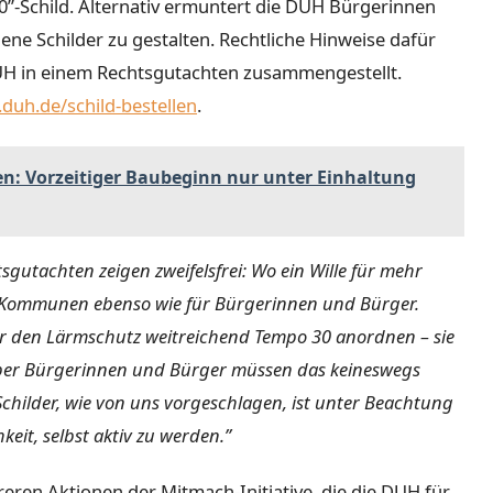
 30”-Schild. Alternativ ermuntert die DUH Bürgerinnen
ene Schilder zu gestalten. Rechtliche Hinweise dafür
DUH in einem Rechtsgutachten zusammengestellt.
duh.de/schild-bestellen
.
n: Vorzeitiger Baubeginn nur unter Einhaltung
sgutachten zeigen zweifelsfrei: Wo ein Wille für mehr
für Kommunen ebenso wie für Bürgerinnen und Bürger.
den Lärmschutz weitreichend Tempo 30 anordnen – sie
ber Bürgerinnen und Bürger müssen das keineswegs
childer, wie von uns vorgeschlagen, ist unter Beachtung
keit, selbst aktiv zu werden.”
reren Aktionen der Mitmach-Initiative, die die DUH für