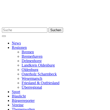
Zum
Inhalt
springen
Suchen
Suchen
nach:
Menü
News
Regionen
Bremen
Bremerhaven
Delmenhorst
Landkreis Oldenburg
Oldenburg
Osterholz Scharmbeck
Wesermarsch
Friesland & Ostfriesland
Überregional
Sport
Blaulicht
Bürgerreporter
Vereine
Themenwelten