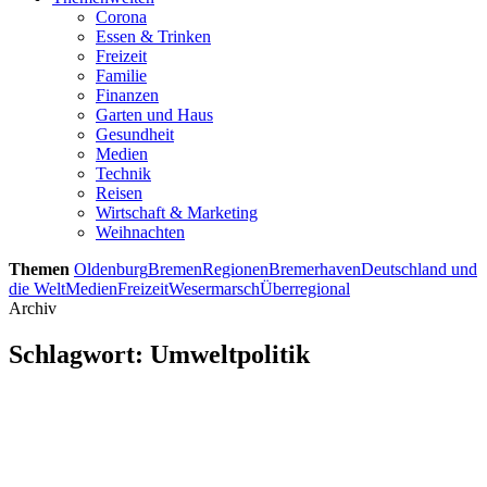
Corona
Essen & Trinken
Freizeit
Familie
Finanzen
Garten und Haus
Gesundheit
Medien
Technik
Reisen
Wirtschaft & Marketing
Weihnachten
Themen
Oldenburg
Bremen
Regionen
Bremerhaven
Deutschland und
die Welt
Medien
Freizeit
Wesermarsch
Überregional
Archiv
Schlagwort:
Umweltpolitik