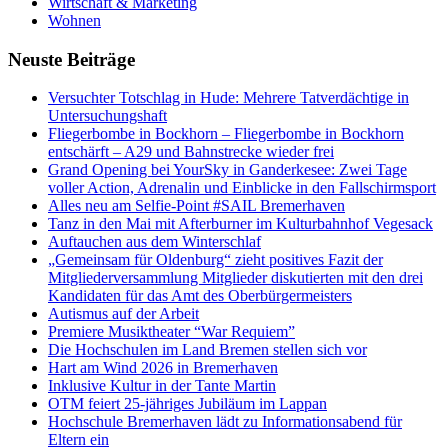
Wirtschaft & Marketing
Wohnen
Neuste Beiträge
Versucht­er Totschlag in Hude: Mehrere Tatverdächtige in
Untersuchungshaft
Fliegerbombe in Bockhorn – Fliegerbombe in Bockhorn
entschärft – A29 und Bahnstrecke wieder frei
Grand Opening bei YourSky in Ganderkesee: Zwei Tage
voller Action, Adrenalin und Einblicke in den Fallschirmsport
Alles neu am Selfie-Point #SAIL Bremerhaven
Tanz in den Mai mit Afterburner im Kulturbahnhof Vegesack
Auftauchen aus dem Winterschlaf
„Gemeinsam für Oldenburg“ zieht positives Fazit der
Mitgliederversammlung Mitglieder diskutierten mit den drei
Kandidaten für das Amt des Oberbürgermeisters
Autismus auf der Arbeit
Premiere Musiktheater “War Requiem”
Die Hochschulen im Land Bremen stellen sich vor
Hart am Wind 2026 in Bremerhaven
Inklusive Kultur in der Tante Martin
OTM feiert 25-jähriges Jubiläum im Lappan
Hochschule Bremerhaven lädt zu Informationsabend für
Eltern ein