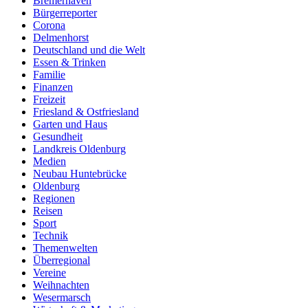
Bremerhaven
Bürgerreporter
Corona
Delmenhorst
Deutschland und die Welt
Essen & Trinken
Familie
Finanzen
Freizeit
Friesland & Ostfriesland
Garten und Haus
Gesundheit
Landkreis Oldenburg
Medien
Neubau Huntebrücke
Oldenburg
Regionen
Reisen
Sport
Technik
Themenwelten
Überregional
Vereine
Weihnachten
Wesermarsch