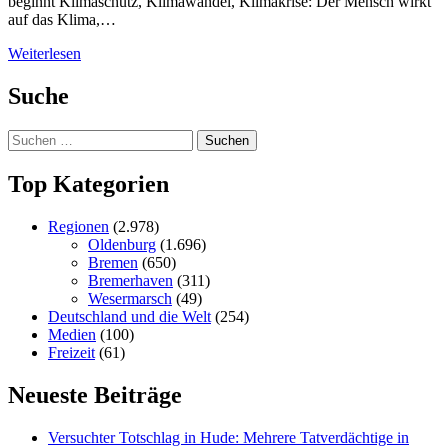
beginnt Klimaschutz, Klimawandel, Klimakrise: Der Mensch wirkt
auf das Klima,…
Weiterlesen
Suche
Suchen
nach:
Top Kategorien
Regionen
(2.978)
Oldenburg
(1.696)
Bremen
(650)
Bremerhaven
(311)
Wesermarsch
(49)
Deutschland und die Welt
(254)
Medien
(100)
Freizeit
(61)
Neueste Beiträge
Versucht­er Totschlag in Hude: Mehrere Tatverdächtige in