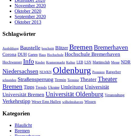
Dezember 2020
November 2020
Oktober 2020
September 2020
Oktober 2013
Schlagwörter
Bremen
Bremerhaven
Baustelle
Blitzer
Ausbildung
beschnitt
Hochschule Bremerhaven
Corona
DUH
Garten
Haus
Hochschule
Info
NDR
Hochwasser
LSN
Kinder
Kramermarkt
Kultur
LEB
Martinsclub
Messe
Oldenburg
Niedersachsen
Ratgeber
NLWKN
Premiere
Theater
Straßensperrung
Theater
Termin
schneiden
Termine
Bremen
Universität
Umleitung
Tipps
Trends
Ukraine
Universität Oldenburg
Universität Bremen
Veranstaltung
Verkehrstipp
Wissen
Weser Ems Hallen
wilhelmshaven
Kategorien
Blaulicht
Bremen