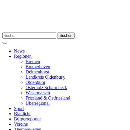
Zum
Inhalt
springen
Suchen
Suchen
nach:
Menü
News
Regionen
Bremen
Bremerhaven
Delmenhorst
Landkreis Oldenburg
Oldenburg
Osterholz Scharmbeck
Wesermarsch
Friesland & Ostfriesland
Überregional
Sport
Blaulicht
Bürgerreporter
Vereine
Themenwelten