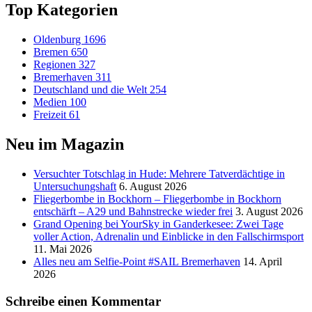
Top Kategorien
Oldenburg
1696
Bremen
650
Regionen
327
Bremerhaven
311
Deutschland und die Welt
254
Medien
100
Freizeit
61
Neu im Magazin
Versucht­er Totschlag in Hude: Mehrere Tatverdächtige in
Untersuchungshaft
6. August 2026
Fliegerbombe in Bockhorn – Fliegerbombe in Bockhorn
entschärft – A29 und Bahnstrecke wieder frei
3. August 2026
Grand Opening bei YourSky in Ganderkesee: Zwei Tage
voller Action, Adrenalin und Einblicke in den Fallschirmsport
11. Mai 2026
Alles neu am Selfie-Point #SAIL Bremerhaven
14. April
2026
Schreibe einen Kommentar