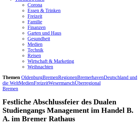
Corona
Essen & Trinken
Freizeit
Familie
Finanzen
Garten und Haus
Gesundheit
Medien
Technik
Reisen
Wirtschaft & Marketing
Weihnachten
Themen
Oldenburg
Bremen
Regionen
Bremerhaven
Deutschland und
die Welt
Medien
Freizeit
Wesermarsch
Überregional
Bremen
Festliche Abschlussfeier des Dualen
Studiengangs Management im Handel B.
A. im Bremer Rathaus