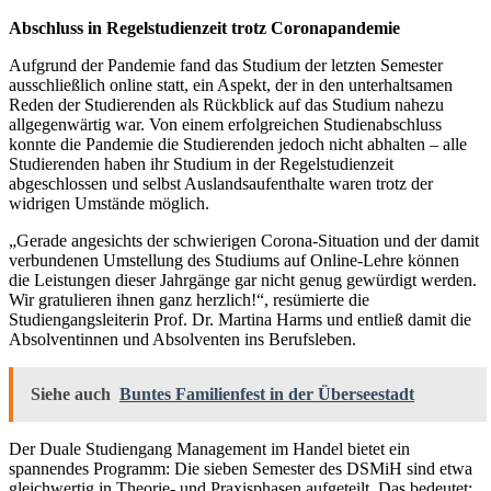
Abschluss in Regelstudienzeit trotz Coronapandemie
Aufgrund der Pandemie fand das Studium der letzten Semester
ausschließlich online statt, ein Aspekt, der in den unterhaltsamen
Reden der Studierenden als Rückblick auf das Studium nahezu
allgegenwärtig war. Von einem erfolgreichen Studienabschluss
konnte die Pandemie die Studierenden jedoch nicht abhalten – alle
Studierenden haben ihr Studium in der Regelstudienzeit
abgeschlossen und selbst Auslandsaufenthalte waren trotz der
widrigen Umstände möglich.
„Gerade angesichts der schwierigen Corona-Situation und der damit
verbundenen Umstellung des Studiums auf Online-Lehre können
die Leistungen dieser Jahrgänge gar nicht genug gewürdigt werden.
Wir gratulieren ihnen ganz herzlich!“, resümierte die
Studiengangsleiterin Prof. Dr. Martina Harms und entließ damit die
Absolventinnen und Absolventen ins Berufsleben.
Siehe auch
Buntes Familienfest in der Überseestadt
Der Duale Studiengang Management im Handel bietet ein
spannendes Programm: Die sieben Semester des DSMiH sind etwa
gleichwertig in Theorie- und Praxisphasen aufgeteilt. Das bedeutet: