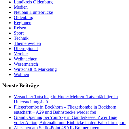
Landkreis Oldenburg
Medien
Neubau Huntebrücke
Oldenburg
Regionen
Reisen
Sport
Technik
Themenwelten
Überregional
Vereine
Weihnachten
Wesermarsch
Wirtschaft & Marketing
Wohnen
Neuste Beiträge
Versucht­er Totschlag in Hude: Mehrere Tatverdächtige in
Untersuchungshaft
Fliegerbombe in Bockhorn – Fliegerbombe in Bockhorn
entschärft – A29 und Bahnstrecke wieder frei
Grand Opening bei YourSky in Ganderkesee: Zwei Tage
voller Action, Adrenalin und Einblicke in den Fallschirmsport
Alles neu am Selfie-Point #SAIL Bremerhaven