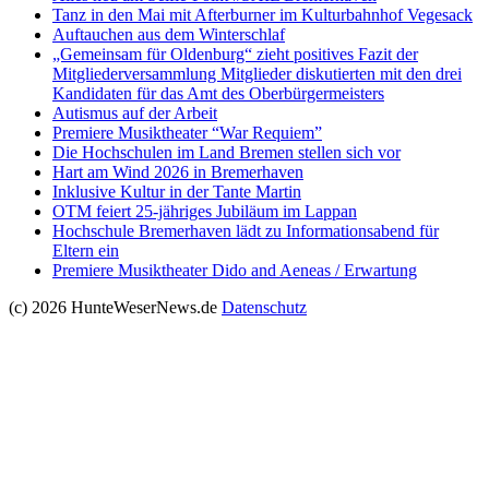
Tanz in den Mai mit Afterburner im Kulturbahnhof Vegesack
Auftauchen aus dem Winterschlaf
„Gemeinsam für Oldenburg“ zieht positives Fazit der
Mitgliederversammlung Mitglieder diskutierten mit den drei
Kandidaten für das Amt des Oberbürgermeisters
Autismus auf der Arbeit
Premiere Musiktheater “War Requiem”
Die Hochschulen im Land Bremen stellen sich vor
Hart am Wind 2026 in Bremerhaven
Inklusive Kultur in der Tante Martin
OTM feiert 25-jähriges Jubiläum im Lappan
Hochschule Bremerhaven lädt zu Informationsabend für
Eltern ein
Premiere Musiktheater Dido and Aeneas / Erwartung
(c) 2026 HunteWeserNews.de
Datenschutz