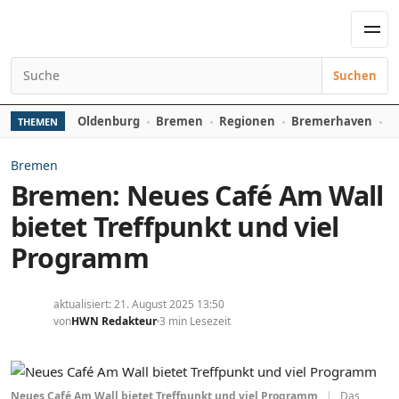
Zum Inhalt springen
Men
Suchen
Suchen nach:
Oldenburg
Bremen
Regionen
Bremerhaven
D
THEMEN
Bremen
Bremen: Neues Café Am Wall
bietet Treffpunkt und viel
Programm
aktualisiert: 21. August 2025 13:50
von
HWN Redakteur
3 min Lesezeit
Neues Café Am Wall bietet Treffpunkt und viel Programm
|
Das