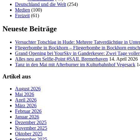
Deutschland und die Welt
(254)
Medien
(100)
Freizeit
(61)
Neueste Beiträge
Versucht­er Totschlag in Hude: Mehrere Tatverdächtige in Unte
Fliegerbombe in Bockhorn – Fliegerbombe in Bockhorn entschä
Grand Opening bei YourSky in Ganderkesee: Zwei Tage voller A
Alles neu am Selfie-Point #SAIL Bremerhaven
14. April 2026
Tanz in den Mai mit Afterburner im Kulturbahnhof Vegesack
1
Artikel aus
August 2026
Mai 2026
April 2026
März 2026
Februar 2026
Januar 2026
Dezember 2025
November 2025
Oktober 2025
September 2025