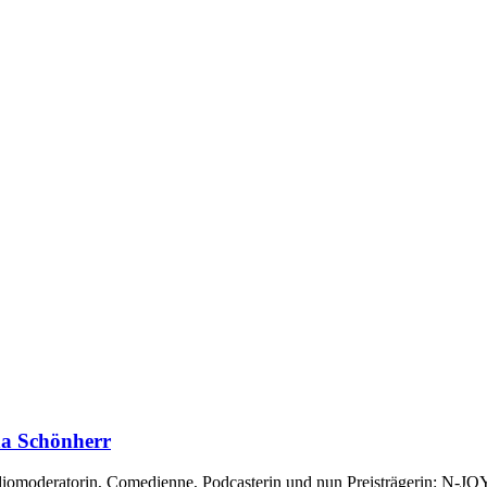
na Schönherr
diomoderatorin, Comedienne, Podcasterin und nun Preisträgerin: N-J