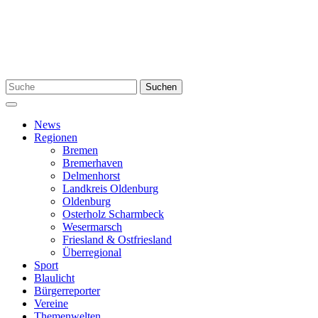
Zum
Inhalt
springen
Suchen
Suchen
nach:
Menü
News
Regionen
Bremen
Bremerhaven
Delmenhorst
Landkreis Oldenburg
Oldenburg
Osterholz Scharmbeck
Wesermarsch
Friesland & Ostfriesland
Überregional
Sport
Blaulicht
Bürgerreporter
Vereine
Themenwelten