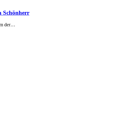
a Schönherr
eam der…