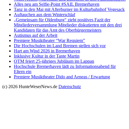
Alles neu am Selfie-Point #SAIL Bremerhaven
Tanz in den Mai mit Afterburner im Kulturbahnhof Vegesack
Auftauchen aus dem Winterschlaf
„Gemeinsam für Oldenburg“ zieht positives Fazit der
Mitgliederversammlung Mitglieder diskutierten mit den drei
Kandidaten für das Amt des Oberbürgermeisters
Autismus auf der Arbeit
Premiere Musiktheater “War Requiem”
Die Hochschulen im Land Bremen stellen sich vor
Hart am Wind 2026 in Bremerhaven
Inklusive Kultur in der Tante Martin
OTM feiert 25-jähriges Jubiläum im Lappan
Hochschule Bremerhaven lädt zu Informationsabend für
Eltern ein
Premiere Musiktheater Dido and Aeneas / Erwartung
(c) 2026 HunteWeserNews.de
Datenschutz