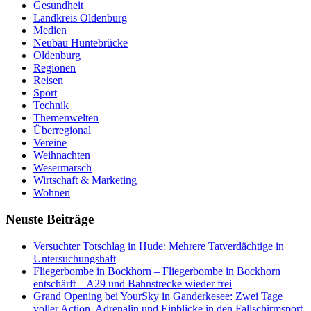
Gesundheit
Landkreis Oldenburg
Medien
Neubau Huntebrücke
Oldenburg
Regionen
Reisen
Sport
Technik
Themenwelten
Überregional
Vereine
Weihnachten
Wesermarsch
Wirtschaft & Marketing
Wohnen
Neuste Beiträge
Versucht­er Totschlag in Hude: Mehrere Tatverdächtige in
Untersuchungshaft
Fliegerbombe in Bockhorn – Fliegerbombe in Bockhorn
entschärft – A29 und Bahnstrecke wieder frei
Grand Opening bei YourSky in Ganderkesee: Zwei Tage
voller Action, Adrenalin und Einblicke in den Fallschirmsport