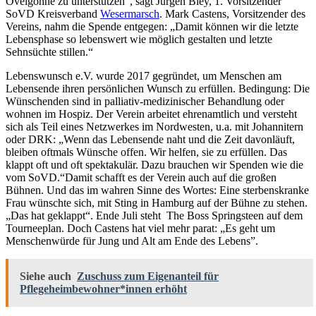
Ovelgönne zu unterstützen“, sagt Jürgen Bley, 1. Vorsitzender
SoVD Kreisverband
Wesermarsch
. Mark Castens, Vorsitzender des
Vereins, nahm die Spende entgegen: „Damit können wir die letzte
Lebensphase so lebenswert wie möglich gestalten und letzte
Sehnsüchte stillen.“
Lebenswunsch e.V. wurde 2017 gegründet, um Menschen am
Lebensende ihren persönlichen Wunsch zu erfüllen. Bedingung: Die
Wünschenden sind in palliativ-medizinischer Behandlung oder
wohnen im Hospiz. Der Verein arbeitet ehrenamtlich und versteht
sich als Teil eines Netzwerkes im Nordwesten, u.a. mit Johannitern
oder DRK: „Wenn das Lebensende naht und die Zeit davonläuft,
bleiben oftmals Wünsche offen. Wir helfen, sie zu erfüllen. Das
klappt oft und oft spektakulär. Dazu brauchen wir Spenden wie die
vom SoVD.“Damit schafft es der Verein auch auf die großen
Bühnen. Und das im wahren Sinne des Wortes: Eine sterbenskranke
Frau wünschte sich, mit Sting in Hamburg auf der Bühne zu stehen.
„Das hat geklappt“. Ende Juli steht The Boss Springsteen auf dem
Tourneeplan. Doch Castens hat viel mehr parat: „Es geht um
Menschenwürde für Jung und Alt am Ende des Lebens”.
Siehe auch
Zuschuss zum Eigenanteil für
Pflegeheimbewohner*innen erhöht