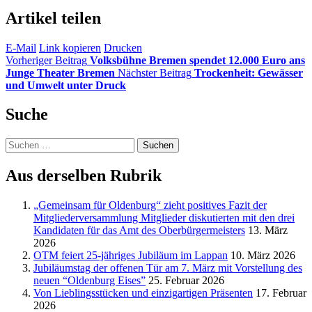
Artikel teilen
E-Mail
Link kopieren
Drucken
Vorheriger Beitrag
Volksbühne Bremen spendet 12.000 Euro ans
Junge Theater Bremen
Nächster Beitrag
Trockenheit: Gewässer
und Umwelt unter Druck
Suche
Suchen
nach:
Aus derselben Rubrik
„Gemeinsam für Oldenburg“ zieht positives Fazit der
Mitgliederversammlung Mitglieder diskutierten mit den drei
Kandidaten für das Amt des Oberbürgermeisters
13. März
2026
OTM feiert 25-jähriges Jubiläum im Lappan
10. März 2026
Jubiläumstag der offenen Tür am 7. März mit Vorstellung des
neuen “Oldenburg Eises”
25. Februar 2026
Von Lieblingsstücken und einzigartigen Präsenten
17. Februar
2026