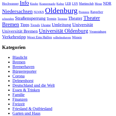
Info
NDR
Hochwasser
LSN
Kinder
Kramermarkt
Kultur
LEB
Martinsclub
Messe
Oldenburg
Niedersachsen
Ratgeber
NLWKN
Premiere
Theater
Straßensperrung
Theater
Termin
schneiden
Termine
Bremen
Universität
Umleitung
Tipps
Trends
Ukraine
Universität Oldenburg
Universität Bremen
Veranstaltung
Verkehrstipp
Wissen
Weser Ems Hallen
wilhelmshaven
Kategorien
Blaulicht
Bremen
Bremerhaven
Bürgerreporter
Corona
Delmenhorst
Deutschland und die Welt
Essen & Trinken
Familie
Finanzen
Freizeit
Friesland & Ostfriesland
Garten und Haus