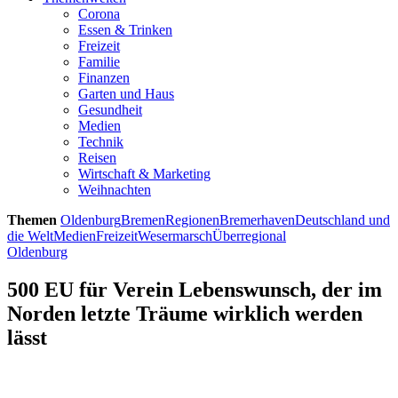
Corona
Essen & Trinken
Freizeit
Familie
Finanzen
Garten und Haus
Gesundheit
Medien
Technik
Reisen
Wirtschaft & Marketing
Weihnachten
Themen
Oldenburg
Bremen
Regionen
Bremerhaven
Deutschland und
die Welt
Medien
Freizeit
Wesermarsch
Überregional
Oldenburg
500 EU für Verein Lebenswunsch, der im
Norden letzte Träume wirklich werden
lässt