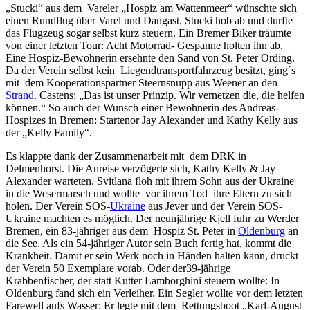
„Stucki“ aus dem Vareler „Hospiz am Wattenmeer“ wünschte sich
einen Rundflug über Varel und Dangast. Stucki hob ab und durfte
das Flugzeug sogar selbst kurz steuern. Ein Bremer Biker träumte
von einer letzten Tour: Acht Motorrad- Gespanne holten ihn ab.
Eine Hospiz-Bewohnerin ersehnte den Sand von St. Peter Ording.
Da der Verein selbst kein Liegendtransportfahrzeug besitzt, ging´s
mit dem Kooperationspartner Steernsnupp aus Weener an den
Strand
. Castens: „Das ist unser Prinzip. Wir vernetzen die, die helfen
können.“ So auch der Wunsch einer Bewohnerin des Andreas-
Hospizes in Bremen: Startenor Jay Alexander und Kathy Kelly aus
der „Kelly Family“.
Es klappte dank der Zusammenarbeit mit dem DRK in
Delmenhorst. Die Anreise verzögerte sich, Kathy Kelly & Jay
Alexander warteten. Svitlana floh mit ihrem Sohn aus der Ukraine
in die Wesermarsch und wollte vor ihrem Tod ihre Eltern zu sich
holen. Der Verein SOS-
Ukraine
aus Jever und der Verein SOS-
Ukraine machten es möglich. Der neunjährige Kjell fuhr zu Werder
Bremen, ein 83-jähriger aus dem Hospiz St. Peter in
Oldenburg
an
die See. Als ein 54-jähriger Autor sein Buch fertig hat, kommt die
Krankheit. Damit er sein Werk noch in Händen halten kann, druckt
der Verein 50 Exemplare vorab. Oder der39-jährige
Krabbenfischer, der statt Kutter Lamborghini steuern wollte: In
Oldenburg fand sich ein Verleiher. Ein Segler wollte vor dem letzten
Farewell aufs Wasser: Er legte mit dem Rettungsboot „Karl-August