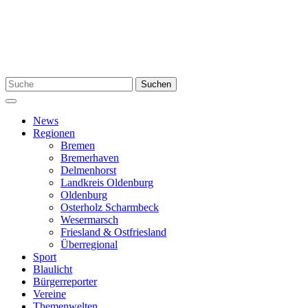
Zum
Inhalt
springen
Suchen
Suchen
nach:
Menü
News
Regionen
Bremen
Bremerhaven
Delmenhorst
Landkreis Oldenburg
Oldenburg
Osterholz Scharmbeck
Wesermarsch
Friesland & Ostfriesland
Überregional
Sport
Blaulicht
Bürgerreporter
Vereine
Themenwelten