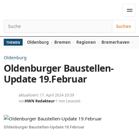
Zum Inhalt springen
Men
Suchen
Suchen nach:
Oldenburg
Bremen
Regionen
Bremerhaven
D
THEMEN
Oldenburg
Oldenburger Baustellen-
Update 19.Februar
aktualisiert: 17. April 2024 20:39
von
HWN Redakteur
1 min Lesezeit
Oldenburger Baustellen-Update 19.Februar