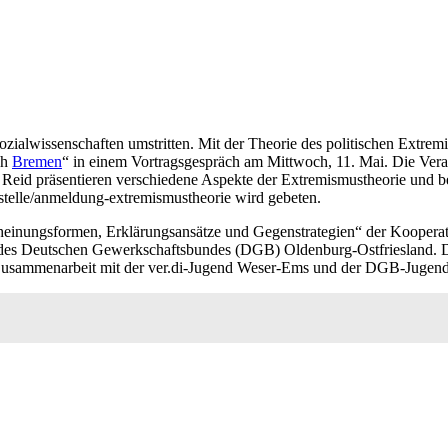
zialwissenschaften umstritten. Mit der Theorie des politischen Extremi
ch
Bremen
“ in einem Vortragsgespräch am Mittwoch, 11. Mai. Die Veran
 Reid präsentieren verschiedene Aspekte der Extremismustheorie und 
stelle/anmeldung-extremismustheorie wird gebeten.
scheinungsformen, Erklärungsansätze und Gegenstrategien“ der Kooper
es Deutschen Gewerkschaftsbundes (DGB) Oldenburg-Ostfriesland. Das
 Zusammenarbeit mit der ver.di-Jugend Weser-Ems und der DGB-Jugend 