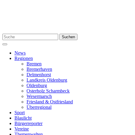
Zum
Inhalt
springen
Suchen
Suchen
nach:
Menü
News
Regionen
Bremen
Bremerhaven
Delmenhorst
Landkreis Oldenburg
Oldenburg
Osterholz Scharmbeck
Wesermarsch
Friesland & Ostfriesland
Überregional
Sport
Blaulicht
Bürgerreporter
Vereine
Themenwelten