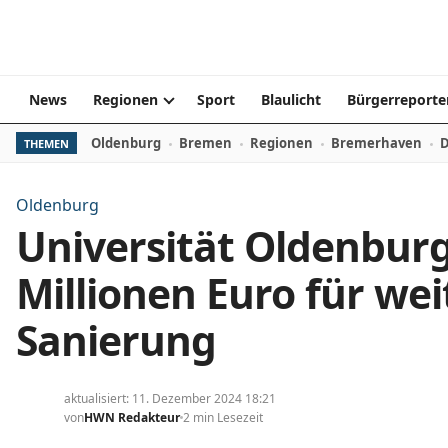
Zum Inhalt springen
News
Regionen
Sport
Blaulicht
Bürgerreporte
Oldenburg
Bremen
Regionen
Bremerhaven
D
THEMEN
Oldenburg
Universität Oldenburg
Millionen Euro für we
Sanierung
aktualisiert: 11. Dezember 2024 18:21
von
HWN Redakteur
2 min Lesezeit