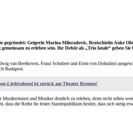
io gegründet: Geigerin Marina Miloradovic, Bratschistin Anke O
 gemeinsam zu erleben sein. Ihr Debüt als „Trio fatale“ geben 
dwig van Beethoven, Franz Schubert und Ernst von Dohnányi ausgewäh
ch Budapest.
non-Liederabend ist zurück am Theater Bremen!
 Musikerinnen und Musiker deutlich zu erleben, denn nicht selten wer
ht, dass die Reihe ihr festes Stammpublikum besitzt, dass sich stetig erw