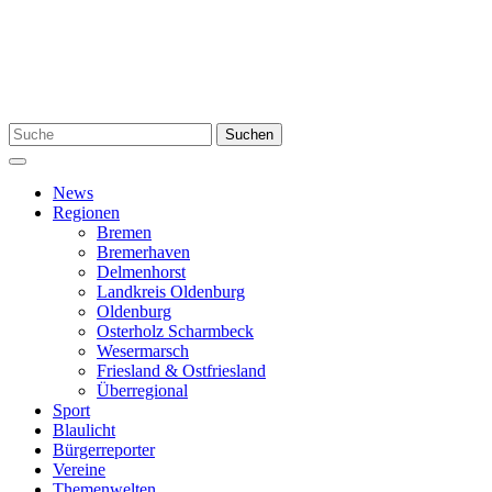
Zum
Inhalt
springen
Suchen
Suchen
nach:
Menü
News
Regionen
Bremen
Bremerhaven
Delmenhorst
Landkreis Oldenburg
Oldenburg
Osterholz Scharmbeck
Wesermarsch
Friesland & Ostfriesland
Überregional
Sport
Blaulicht
Bürgerreporter
Vereine
Themenwelten