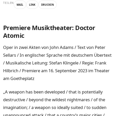
TEILEN
MAIL
LINK
DRUCKEN
Premiere Musiktheater: Doctor
Atomic
Oper in zwei Akten von John Adams / Text von Peter
Sellars / In englischer Sprache mit deutschem Übertext
/ Musikalische Leitung: Stefan Klingele / Regie: Frank
Hilbrich / Premiere am 16. September 2023 im Theater
am Goetheplatz
„A weapon has been developed / that is potentially
destructive / beyond the wildest nightmares / of the
imagination; / a weapon so ideally suited / to sudden
unannounced attack / that a country’s major cities /