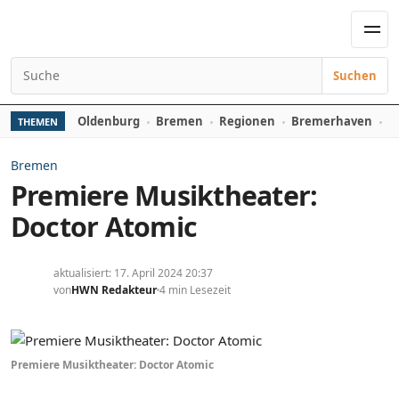
Zum Inhalt springen
Men
Suchen
Suchen nach:
Oldenburg
Bremen
Regionen
Bremerhaven
D
THEMEN
Bremen
Premiere Musiktheater:
Doctor Atomic
aktualisiert: 17. April 2024 20:37
von
HWN Redakteur
4 min Lesezeit
Premiere Musiktheater: Doctor Atomic