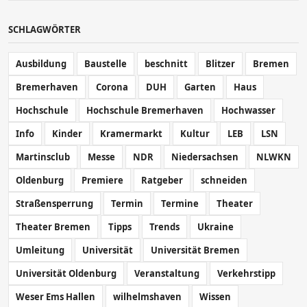
SCHLAGWÖRTER
Ausbildung
Baustelle
beschnitt
Blitzer
Bremen
Bremerhaven
Corona
DUH
Garten
Haus
Hochschule
Hochschule Bremerhaven
Hochwasser
Info
Kinder
Kramermarkt
Kultur
LEB
LSN
Martinsclub
Messe
NDR
Niedersachsen
NLWKN
Oldenburg
Premiere
Ratgeber
schneiden
Straßensperrung
Termin
Termine
Theater
Theater Bremen
Tipps
Trends
Ukraine
Umleitung
Universität
Universität Bremen
Universität Oldenburg
Veranstaltung
Verkehrstipp
Weser Ems Hallen
wilhelmshaven
Wissen