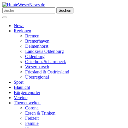
Zum
Inhalt
Suchen
Suchen
springen
nach:
Menü
News
Regionen
Bremen
Bremerhaven
Delmenhorst
Landkreis Oldenburg
Oldenburg
Osterholz Scharmbeck
Wesermarsch
Friesland & Ostfriesland
Überregional
Sport
Blaulicht
Bürgerreporter
Vereine
Themenwelten
Corona
Essen & Trinken
Freizeit
Familie