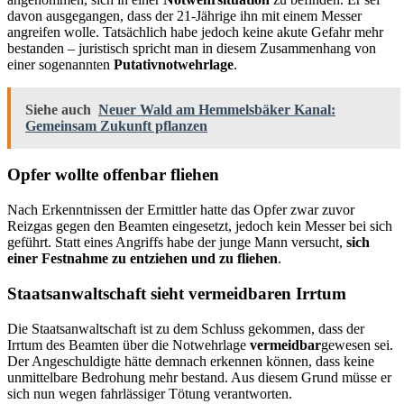
davon ausgegangen, dass der 21-Jährige ihn mit einem Messer
angreifen wolle. Tatsächlich habe jedoch keine akute Gefahr mehr
bestanden – juristisch spricht man in diesem Zusammenhang von
einer sogenannten
Putativnotwehrlage
.
Siehe auch
Neuer Wald am Hemmelsbäker Kanal:
Gemeinsam Zukunft pflanzen
Opfer wollte offenbar fliehen
Nach Erkenntnissen der Ermittler hatte das Opfer zwar zuvor
Reizgas gegen den Beamten eingesetzt, jedoch kein Messer bei sich
geführt. Statt eines Angriffs habe der junge Mann versucht,
sich
einer Festnahme zu entziehen und zu fliehen
.
Staatsanwaltschaft sieht vermeidbaren Irrtum
Die Staatsanwaltschaft ist zu dem Schluss gekommen, dass der
Irrtum des Beamten über die Notwehrlage
vermeidbar
gewesen sei.
Der Angeschuldigte hätte demnach erkennen können, dass keine
unmittelbare Bedrohung mehr bestand. Aus diesem Grund müsse er
sich nun wegen fahrlässiger Tötung verantworten.