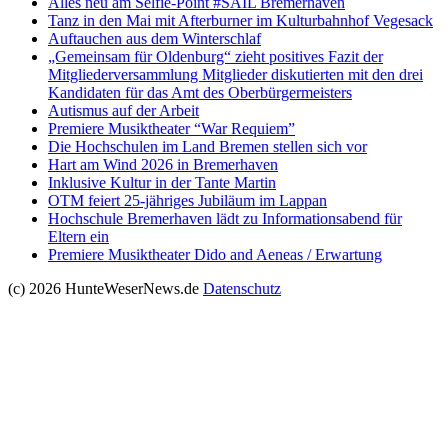
Alles neu am Selfie-Point #SAIL Bremerhaven
Tanz in den Mai mit Afterburner im Kulturbahnhof Vegesack
Auftauchen aus dem Winterschlaf
„Gemeinsam für Oldenburg“ zieht positives Fazit der
Mitgliederversammlung Mitglieder diskutierten mit den drei
Kandidaten für das Amt des Oberbürgermeisters
Autismus auf der Arbeit
Premiere Musiktheater “War Requiem”
Die Hochschulen im Land Bremen stellen sich vor
Hart am Wind 2026 in Bremerhaven
Inklusive Kultur in der Tante Martin
OTM feiert 25-jähriges Jubiläum im Lappan
Hochschule Bremerhaven lädt zu Informationsabend für
Eltern ein
Premiere Musiktheater Dido and Aeneas / Erwartung
(c) 2026 HunteWeserNews.de
Datenschutz