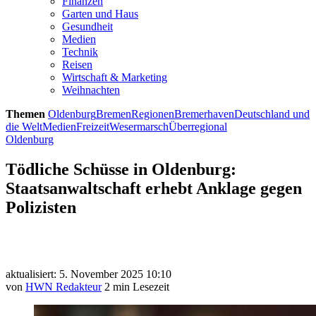
Finanzen
Garten und Haus
Gesundheit
Medien
Technik
Reisen
Wirtschaft & Marketing
Weihnachten
Themen
Oldenburg
Bremen
Regionen
Bremerhaven
Deutschland und
die Welt
Medien
Freizeit
Wesermarsch
Überregional
Oldenburg
Tödliche Schüsse in Oldenburg:
Staatsanwaltschaft erhebt Anklage gegen
Polizisten
aktualisiert: 5. November 2025 10:10
von
HWN Redakteur
2 min Lesezeit