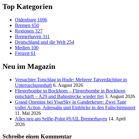
Top Kategorien
Oldenburg
1696
Bremen
650
Regionen
327
Bremerhaven
311
Deutschland und die Welt
254
Medien
100
Freizeit
61
Neu im Magazin
Versucht­er Totschlag in Hude: Mehrere Tatverdächtige in
Untersuchungshaft
6. August 2026
Fliegerbombe in Bockhorn – Fliegerbombe in Bockhorn
entschärft – A29 und Bahnstrecke wieder frei
3. August 2026
Grand Opening bei YourSky in Ganderkesee: Zwei Tage
voller Action, Adrenalin und Einblicke in den Fallschirmsport
11. Mai 2026
Alles neu am Selfie-Point #SAIL Bremerhaven
14. April
2026
Schreibe einen Kommentar