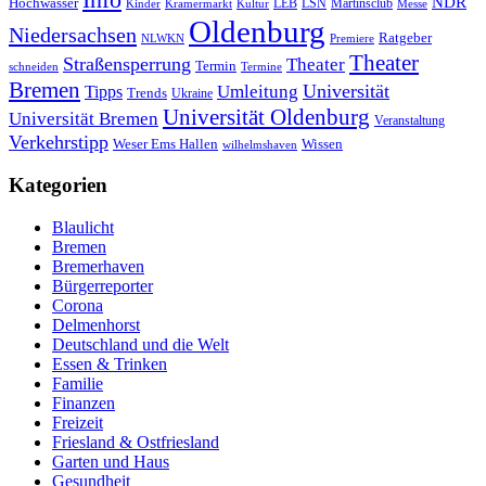
NDR
Hochwasser
LSN
Kinder
Kramermarkt
Kultur
LEB
Martinsclub
Messe
Oldenburg
Niedersachsen
Ratgeber
NLWKN
Premiere
Theater
Straßensperrung
Theater
Termin
schneiden
Termine
Bremen
Universität
Umleitung
Tipps
Trends
Ukraine
Universität Oldenburg
Universität Bremen
Veranstaltung
Verkehrstipp
Wissen
Weser Ems Hallen
wilhelmshaven
Kategorien
Blaulicht
Bremen
Bremerhaven
Bürgerreporter
Corona
Delmenhorst
Deutschland und die Welt
Essen & Trinken
Familie
Finanzen
Freizeit
Friesland & Ostfriesland
Garten und Haus
Gesundheit