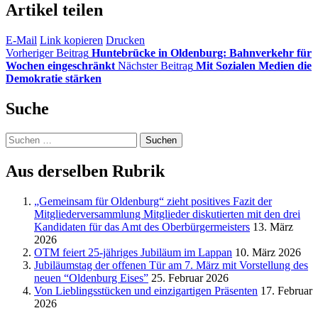
Artikel teilen
E-Mail
Link kopieren
Drucken
Vorheriger Beitrag
Huntebrücke in Oldenburg: Bahnverkehr für
Wochen eingeschränkt
Nächster Beitrag
Mit Sozialen Medien die
Demokratie stärken
Suche
Suchen
nach:
Aus derselben Rubrik
„Gemeinsam für Oldenburg“ zieht positives Fazit der
Mitgliederversammlung Mitglieder diskutierten mit den drei
Kandidaten für das Amt des Oberbürgermeisters
13. März
2026
OTM feiert 25-jähriges Jubiläum im Lappan
10. März 2026
Jubiläumstag der offenen Tür am 7. März mit Vorstellung des
neuen “Oldenburg Eises”
25. Februar 2026
Von Lieblingsstücken und einzigartigen Präsenten
17. Februar
2026