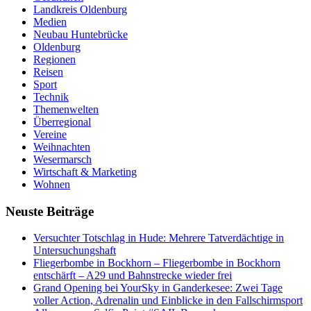
Landkreis Oldenburg
Medien
Neubau Huntebrücke
Oldenburg
Regionen
Reisen
Sport
Technik
Themenwelten
Überregional
Vereine
Weihnachten
Wesermarsch
Wirtschaft & Marketing
Wohnen
Neuste Beiträge
Versucht­er Totschlag in Hude: Mehrere Tatverdächtige in
Untersuchungshaft
Fliegerbombe in Bockhorn – Fliegerbombe in Bockhorn
entschärft – A29 und Bahnstrecke wieder frei
Grand Opening bei YourSky in Ganderkesee: Zwei Tage
voller Action, Adrenalin und Einblicke in den Fallschirmsport