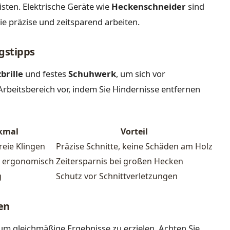
sten. Elektrische Geräte wie
Heckenschneider
sind
ie präzise und zeitsparend arbeiten.
gstipps
brille
und festes
Schuhwerk
, um sich vor
Arbeitsbereich vor, indem Sie Hindernisse entfernen
kmal
Vorteil
reie Klingen
Präzise Schnitte, keine Schäden am Holz
, ergonomisch
Zeitersparnis bei großen Hecken
g
Schutz vor Schnittverletzungen
en
 um gleichmäßige Ergebnisse zu erzielen. Achten Sie