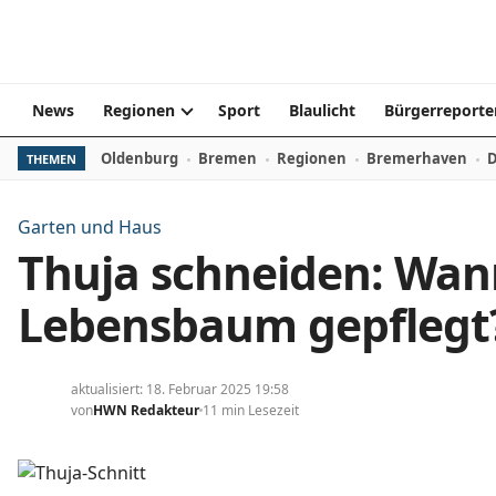
Zum Inhalt springen
News
Regionen
Sport
Blaulicht
Bürgerreporte
Oldenburg
Bremen
Regionen
Bremerhaven
D
THEMEN
Garten und Haus
Thuja schneiden: Wan
Lebensbaum gepflegt
aktualisiert: 18. Februar 2025 19:58
von
HWN Redakteur
11 min Lesezeit