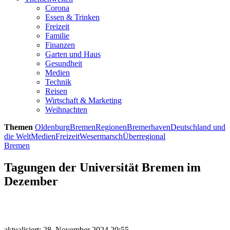
Corona
Essen & Trinken
Freizeit
Familie
Finanzen
Garten und Haus
Gesundheit
Medien
Technik
Reisen
Wirtschaft & Marketing
Weihnachten
Themen
Oldenburg
Bremen
Regionen
Bremerhaven
Deutschland und
die Welt
Medien
Freizeit
Wesermarsch
Überregional
Bremen
Tagungen der Universität Bremen im
Dezember
aktualisiert: 28. November 2024 20:55