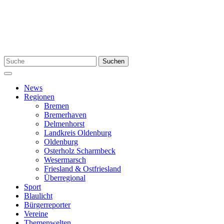
Zum
Inhalt
springen
Suchen
Suchen
nach:
Menü
News
Regionen
Bremen
Bremerhaven
Delmenhorst
Landkreis Oldenburg
Oldenburg
Osterholz Scharmbeck
Wesermarsch
Friesland & Ostfriesland
Überregional
Sport
Blaulicht
Bürgerreporter
Vereine
Themenwelten