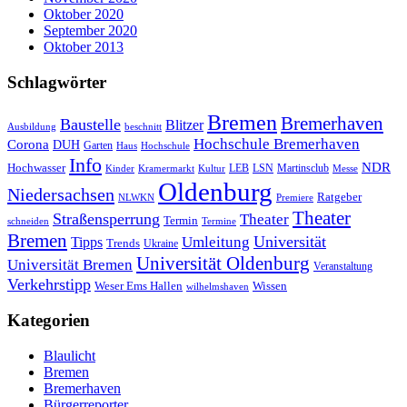
Oktober 2020
September 2020
Oktober 2013
Schlagwörter
Bremen
Bremerhaven
Baustelle
Blitzer
Ausbildung
beschnitt
Hochschule Bremerhaven
Corona
DUH
Garten
Haus
Hochschule
Info
NDR
Hochwasser
LSN
Kinder
Kramermarkt
Kultur
LEB
Martinsclub
Messe
Oldenburg
Niedersachsen
Ratgeber
NLWKN
Premiere
Theater
Straßensperrung
Theater
Termin
schneiden
Termine
Bremen
Universität
Umleitung
Tipps
Trends
Ukraine
Universität Oldenburg
Universität Bremen
Veranstaltung
Verkehrstipp
Wissen
Weser Ems Hallen
wilhelmshaven
Kategorien
Blaulicht
Bremen
Bremerhaven
Bürgerreporter