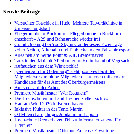
Neuste Beiträge
Versucht­er Totschlag in Hude: Mehrere Tatverdächtige in
Untersuchungshaft
Fliegerbombe in Bockhorn – Fliegerbombe in Bockhorn
entschärft – A29 und Bahnstrecke wieder frei
Grand Opening bei YourSky in Ganderkesee: Zwei Tage
voller Action, Adrenalin und Einblicke in den Fallschirmsport
Alles neu am Selfie-Point #SAIL Bremerhaven
Tanz in den Mai mit Afterburner im Kulturbahnhof Vegesack
Auftauchen aus dem Winterschlaf
„Gemeinsam für Oldenburg“ zieht positives Fazit der
Mitgliederversammlung Mitglieder diskutierten mit den drei
Kandidaten für das Amt des Oberbürgermeisters
Autismus auf der Arbeit
Premiere Musiktheater “War Requiem”
Die Hochschulen im Land Bremen stellen sich vor
Hart am Wind 2026 in Bremerhaven
Inklusive Kultur in der Tante Martin
OTM feiert 25-jähriges Jubiläum im Lappan
Hochschule Bremerhaven lädt zu Informationsabend für
Eltern ein
Premiere Musiktheater Dido and Aeneas / Erwartung