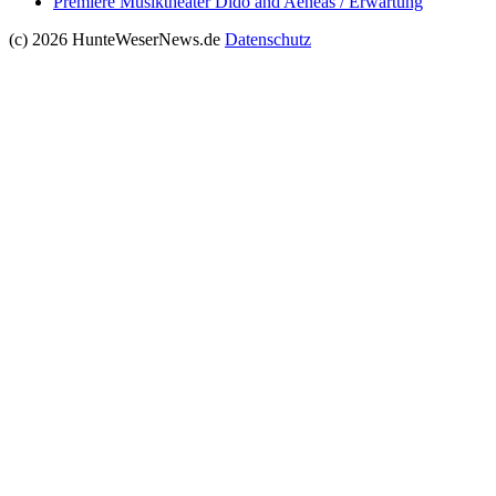
Premiere Musiktheater Dido and Aeneas / Erwartung
(c) 2026 HunteWeserNews.de
Datenschutz