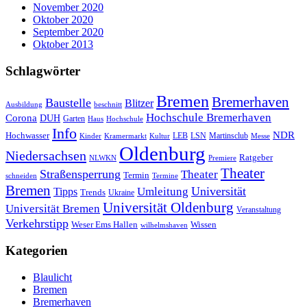
November 2020
Oktober 2020
September 2020
Oktober 2013
Schlagwörter
Bremen
Bremerhaven
Baustelle
Blitzer
Ausbildung
beschnitt
Hochschule Bremerhaven
Corona
DUH
Garten
Haus
Hochschule
Info
NDR
Hochwasser
LSN
Kinder
Kramermarkt
Kultur
LEB
Martinsclub
Messe
Oldenburg
Niedersachsen
Ratgeber
NLWKN
Premiere
Theater
Straßensperrung
Theater
Termin
schneiden
Termine
Bremen
Universität
Umleitung
Tipps
Trends
Ukraine
Universität Oldenburg
Universität Bremen
Veranstaltung
Verkehrstipp
Wissen
Weser Ems Hallen
wilhelmshaven
Kategorien
Blaulicht
Bremen
Bremerhaven