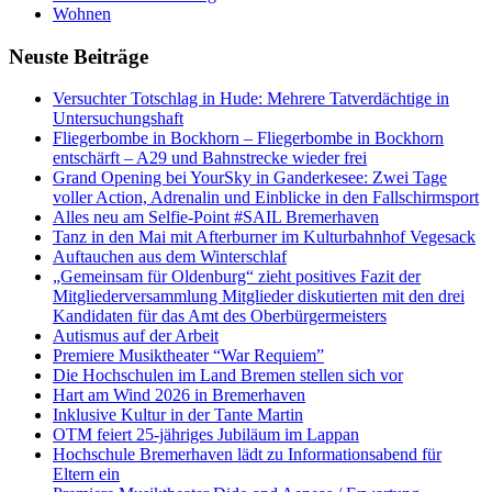
Wohnen
Neuste Beiträge
Versucht­er Totschlag in Hude: Mehrere Tatverdächtige in
Untersuchungshaft
Fliegerbombe in Bockhorn – Fliegerbombe in Bockhorn
entschärft – A29 und Bahnstrecke wieder frei
Grand Opening bei YourSky in Ganderkesee: Zwei Tage
voller Action, Adrenalin und Einblicke in den Fallschirmsport
Alles neu am Selfie-Point #SAIL Bremerhaven
Tanz in den Mai mit Afterburner im Kulturbahnhof Vegesack
Auftauchen aus dem Winterschlaf
„Gemeinsam für Oldenburg“ zieht positives Fazit der
Mitgliederversammlung Mitglieder diskutierten mit den drei
Kandidaten für das Amt des Oberbürgermeisters
Autismus auf der Arbeit
Premiere Musiktheater “War Requiem”
Die Hochschulen im Land Bremen stellen sich vor
Hart am Wind 2026 in Bremerhaven
Inklusive Kultur in der Tante Martin
OTM feiert 25-jähriges Jubiläum im Lappan
Hochschule Bremerhaven lädt zu Informationsabend für
Eltern ein