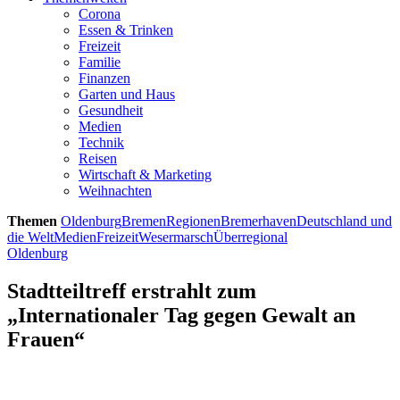
Corona
Essen & Trinken
Freizeit
Familie
Finanzen
Garten und Haus
Gesundheit
Medien
Technik
Reisen
Wirtschaft & Marketing
Weihnachten
Themen
Oldenburg
Bremen
Regionen
Bremerhaven
Deutschland und
die Welt
Medien
Freizeit
Wesermarsch
Überregional
Oldenburg
Stadtteiltreff erstrahlt zum
„Internationaler Tag gegen Gewalt an
Frauen“