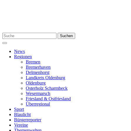
Zum
Inhalt
springen
Suchen
Suchen
nach:
Menü
News
Regionen
Bremen
Bremerhaven
Delmenhorst
Landkreis Oldenburg
Oldenburg
Osterholz Scharmbeck
Wesermarsch
Friesland & Ostfriesland
Überregional
Sport
Blaulicht
Bürgerreporter
Vereine
Themenwelten