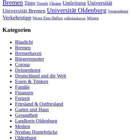
Bremen
Universität
Umleitung
Tipps
Trends
Ukraine
Universität Oldenburg
Universität Bremen
Veranstaltung
Verkehrstipp
Wissen
Weser Ems Hallen
wilhelmshaven
Kategorien
Blaulicht
Bremen
Bremerhaven
Bürgerreporter
Corona
Delmenhorst
Deutschland und die Welt
Essen & Trinken
Familie
Finanzen
Freizeit
Friesland & Ostfriesland
Garten und Haus
Gesundheit
Landkreis Oldenburg
Medien
Neubau Huntebrücke
Oldenburg