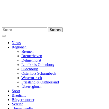
Zum
Inhalt
springen
Suchen
Suchen
nach:
Menü
News
Regionen
Bremen
Bremerhaven
Delmenhorst
Landkreis Oldenburg
Oldenburg
Osterholz Scharmbeck
Wesermarsch
Friesland & Ostfriesland
Überregional
Sport
Blaulicht
Bürgerreporter
Vereine
Themenwelten