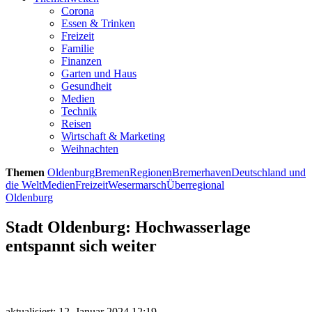
Corona
Essen & Trinken
Freizeit
Familie
Finanzen
Garten und Haus
Gesundheit
Medien
Technik
Reisen
Wirtschaft & Marketing
Weihnachten
Themen
Oldenburg
Bremen
Regionen
Bremerhaven
Deutschland und
die Welt
Medien
Freizeit
Wesermarsch
Überregional
Oldenburg
Stadt Oldenburg: Hochwasserlage
entspannt sich weiter
aktualisiert: 12. Januar 2024 12:19