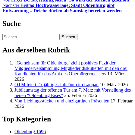
Nächster Beitrag
Hochwasserlage: Stadt Oldenburg gibt
Entwarnung – Deiche dürfen ab Samstag betreten werden
Suche
Suchen
nach:
Aus derselben Rubrik
„Gemeinsam für Oldenburg“ zieht positives Fazit der
Mitgliederversammlung Mitglieder diskutierten mit den drei
Kandidaten für das Amt des Oberbürgermeisters
13. März
2026
OTM feiert 25-jähriges Jubiläum im Lappan
10. März 2026
Jubiläumstag der offenen Tür am 7. März mit Vorstellung des
neuen “Oldenburg Eises”
25. Februar 2026
Von Lieblingsstücken und einzigartigen Präsenten
17. Februar
2026
Top Kategorien
Oldenburg
1696