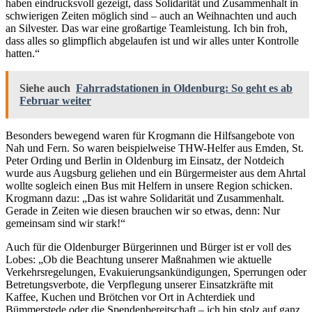
haben eindrucksvoll gezeigt, dass Solidarität und Zusammenhalt in
schwierigen Zeiten möglich sind – auch an Weihnachten und auch
an Silvester. Das war eine großartige Teamleistung. Ich bin froh,
dass alles so glimpflich abgelaufen ist und wir alles unter Kontrolle
hatten.“
Siehe auch
Fahrradstationen in Oldenburg: So geht es ab
Februar weiter
Besonders bewegend waren für Krogmann die Hilfsangebote von
Nah und Fern. So waren beispielweise THW-Helfer aus Emden, St.
Peter Ording und Berlin in Oldenburg im Einsatz, der Notdeich
wurde aus Augsburg geliehen und ein Bürgermeister aus dem Ahrtal
wollte sogleich einen Bus mit Helfern in unsere Region schicken.
Krogmann dazu: „Das ist wahre Solidarität und Zusammenhalt.
Gerade in Zeiten wie diesen brauchen wir so etwas, denn: Nur
gemeinsam sind wir stark!“
Auch für die Oldenburger Bürgerinnen und Bürger ist er voll des
Lobes: „Ob die Beachtung unserer Maßnahmen wie aktuelle
Verkehrsregelungen, Evakuierungsankündigungen, Sperrungen oder
Betretungsverbote, die Verpflegung unserer Einsatzkräfte mit
Kaffee, Kuchen und Brötchen vor Ort in Achterdiek und
Bümmerstede oder die Spendenbereitschaft – ich bin stolz auf ganz