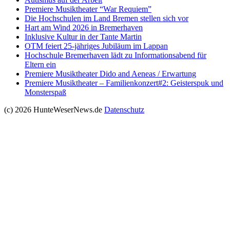
Premiere Musiktheater “War Requiem”
Die Hochschulen im Land Bremen stellen sich vor
Hart am Wind 2026 in Bremerhaven
Inklusive Kultur in der Tante Martin
OTM feiert 25-jähriges Jubiläum im Lappan
Hochschule Bremerhaven lädt zu Informationsabend für
Eltern ein
Premiere Musiktheater Dido and Aeneas / Erwartung
Premiere Musiktheater – Familienkonzert#2: Geisterspuk und
Monsterspaß
(c) 2026 HunteWeserNews.de
Datenschutz