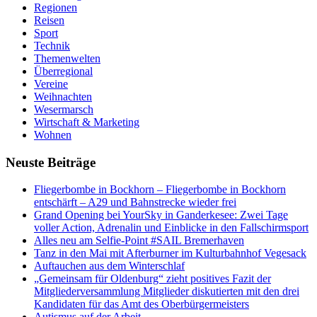
Regionen
Reisen
Sport
Technik
Themenwelten
Überregional
Vereine
Weihnachten
Wesermarsch
Wirtschaft & Marketing
Wohnen
Neuste Beiträge
Fliegerbombe in Bockhorn – Fliegerbombe in Bockhorn
entschärft – A29 und Bahnstrecke wieder frei
Grand Opening bei YourSky in Ganderkesee: Zwei Tage
voller Action, Adrenalin und Einblicke in den Fallschirmsport
Alles neu am Selfie-Point #SAIL Bremerhaven
Tanz in den Mai mit Afterburner im Kulturbahnhof Vegesack
Auftauchen aus dem Winterschlaf
„Gemeinsam für Oldenburg“ zieht positives Fazit der
Mitgliederversammlung Mitglieder diskutierten mit den drei
Kandidaten für das Amt des Oberbürgermeisters
Autismus auf der Arbeit