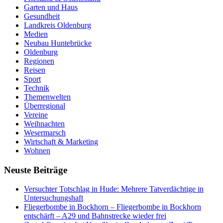
Garten und Haus
Gesundheit
Landkreis Oldenburg
Medien
Neubau Huntebrücke
Oldenburg
Regionen
Reisen
Sport
Technik
Themenwelten
Überregional
Vereine
Weihnachten
Wesermarsch
Wirtschaft & Marketing
Wohnen
Neuste Beiträge
Versucht­er Totschlag in Hude: Mehrere Tatverdächtige in
Untersuchungshaft
Fliegerbombe in Bockhorn – Fliegerbombe in Bockhorn
entschärft – A29 und Bahnstrecke wieder frei