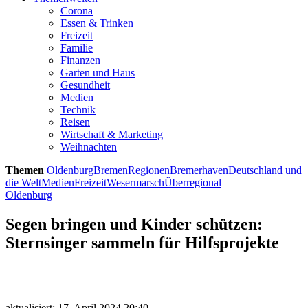
Corona
Essen & Trinken
Freizeit
Familie
Finanzen
Garten und Haus
Gesundheit
Medien
Technik
Reisen
Wirtschaft & Marketing
Weihnachten
Themen
Oldenburg
Bremen
Regionen
Bremerhaven
Deutschland und
die Welt
Medien
Freizeit
Wesermarsch
Überregional
Oldenburg
Segen bringen und Kinder schützen:
Sternsinger sammeln für Hilfsprojekte
aktualisiert: 17. April 2024 20:40