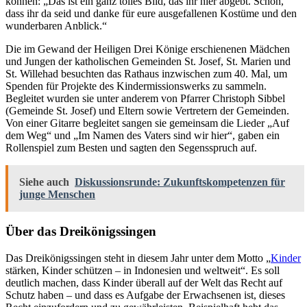
können: „Das ist ein ganz tolles Bild, das ihr hier abgebt. Schön,
dass ihr da seid und danke für eure ausgefallenen Kostüme und den
wunderbaren Anblick.“
Die im Gewand der Heiligen Drei Könige erschienenen Mädchen
und Jungen der katholischen Gemeinden St. Josef, St. Marien und
St. Willehad besuchten das Rathaus inzwischen zum 40. Mal, um
Spenden für Projekte des Kindermissionswerks zu sammeln.
Begleitet wurden sie unter anderem von Pfarrer Christoph Sibbel
(Gemeinde St. Josef) und Eltern sowie Vertretern der Gemeinden.
Von einer Gitarre begleitet sangen sie gemeinsam die Lieder „Auf
dem Weg“ und „Im Namen des Vaters sind wir hier“, gaben ein
Rollenspiel zum Besten und sagten den Segensspruch auf.
Siehe auch
Diskussionsrunde: Zukunftskompetenzen für
junge Menschen
Über das Dreikönigssingen
Das Dreikönigssingen steht in diesem Jahr unter dem Motto „
Kinder
stärken, Kinder schützen – in Indonesien und weltweit“. Es soll
deutlich machen, dass Kinder überall auf der Welt das Recht auf
Schutz haben – und dass es Aufgabe der Erwachsenen ist, dieses