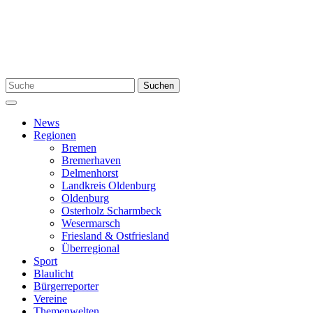
Zum
Inhalt
springen
Suchen
Suchen
nach:
Menü
News
Regionen
Bremen
Bremerhaven
Delmenhorst
Landkreis Oldenburg
Oldenburg
Osterholz Scharmbeck
Wesermarsch
Friesland & Ostfriesland
Überregional
Sport
Blaulicht
Bürgerreporter
Vereine
Themenwelten