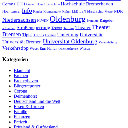
Hochschule Bremerhaven
Corona
DUH
Garten
Haus
Hochschule
Info
NDR
Hochwasser
LSN
Kinder
Kramermarkt
Kultur
LEB
Martinsclub
Messe
Oldenburg
Niedersachsen
Ratgeber
NLWKN
Premiere
Theater
Straßensperrung
Theater
Termin
schneiden
Termine
Bremen
Universität
Umleitung
Tipps
Trends
Ukraine
Universität Oldenburg
Universität Bremen
Veranstaltung
Verkehrstipp
Wissen
Weser Ems Hallen
wilhelmshaven
Kategorien
Blaulicht
Bremen
Bremerhaven
Bürgerreporter
Corona
Delmenhorst
Deutschland und die Welt
Essen & Trinken
Familie
Finanzen
Freizeit
Friesland & Ostfriesland