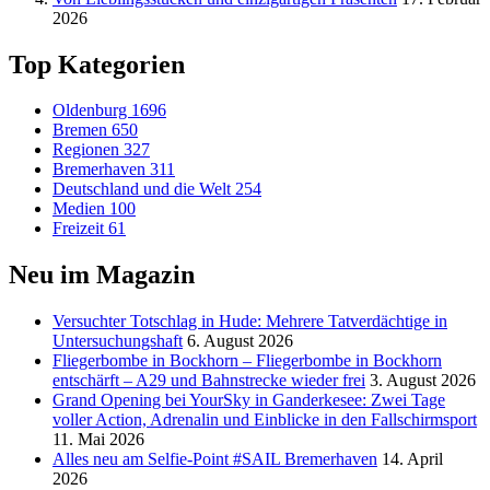
2026
Top Kategorien
Oldenburg
1696
Bremen
650
Regionen
327
Bremerhaven
311
Deutschland und die Welt
254
Medien
100
Freizeit
61
Neu im Magazin
Versucht­er Totschlag in Hude: Mehrere Tatverdächtige in
Untersuchungshaft
6. August 2026
Fliegerbombe in Bockhorn – Fliegerbombe in Bockhorn
entschärft – A29 und Bahnstrecke wieder frei
3. August 2026
Grand Opening bei YourSky in Ganderkesee: Zwei Tage
voller Action, Adrenalin und Einblicke in den Fallschirmsport
11. Mai 2026
Alles neu am Selfie-Point #SAIL Bremerhaven
14. April
2026