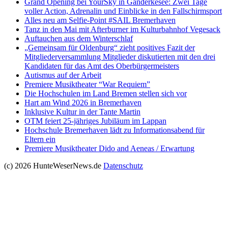
Grand Opening bei YourSky in Ganderkesee: Zwei Tage
voller Action, Adrenalin und Einblicke in den Fallschirmsport
Alles neu am Selfie-Point #SAIL Bremerhaven
Tanz in den Mai mit Afterburner im Kulturbahnhof Vegesack
Auftauchen aus dem Winterschlaf
„Gemeinsam für Oldenburg“ zieht positives Fazit der
Mitgliederversammlung Mitglieder diskutierten mit den drei
Kandidaten für das Amt des Oberbürgermeisters
Autismus auf der Arbeit
Premiere Musiktheater “War Requiem”
Die Hochschulen im Land Bremen stellen sich vor
Hart am Wind 2026 in Bremerhaven
Inklusive Kultur in der Tante Martin
OTM feiert 25-jähriges Jubiläum im Lappan
Hochschule Bremerhaven lädt zu Informationsabend für
Eltern ein
Premiere Musiktheater Dido and Aeneas / Erwartung
(c) 2026 HunteWeserNews.de
Datenschutz