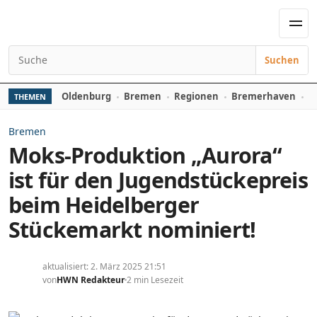
Zum Inhalt springen
Men
Suchen
Suchen nach:
Oldenburg
Bremen
Regionen
Bremerhaven
D
THEMEN
Bremen
Moks-Produktion „Aurora“
ist für den Jugendstückepreis
beim Heidelberger
Stückemarkt nominiert!
aktualisiert: 2. März 2025 21:51
von
HWN Redakteur
2 min Lesezeit