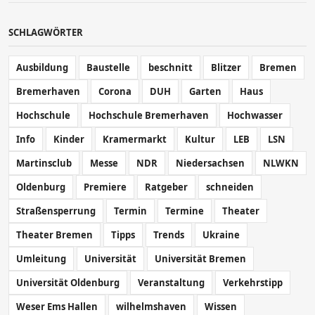
SCHLAGWÖRTER
Ausbildung
Baustelle
beschnitt
Blitzer
Bremen
Bremerhaven
Corona
DUH
Garten
Haus
Hochschule
Hochschule Bremerhaven
Hochwasser
Info
Kinder
Kramermarkt
Kultur
LEB
LSN
Martinsclub
Messe
NDR
Niedersachsen
NLWKN
Oldenburg
Premiere
Ratgeber
schneiden
Straßensperrung
Termin
Termine
Theater
Theater Bremen
Tipps
Trends
Ukraine
Umleitung
Universität
Universität Bremen
Universität Oldenburg
Veranstaltung
Verkehrstipp
Weser Ems Hallen
wilhelmshaven
Wissen