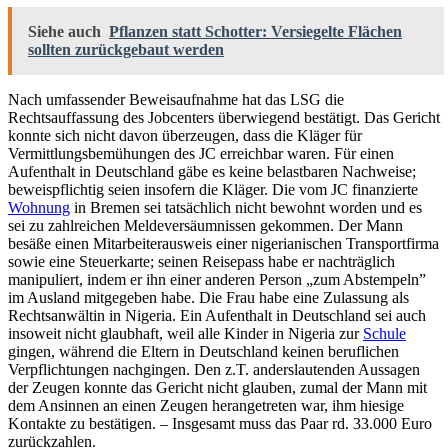
Siehe auch
Pflanzen statt Schotter: Versiegelte Flächen
sollten zurückgebaut werden
Nach umfassender Beweisaufnahme hat das LSG die
Rechtsauffassung des Jobcenters überwiegend bestätigt. Das Gericht
konnte sich nicht davon überzeugen, dass die Kläger für
Vermittlungsbemühungen des JC erreichbar waren. Für einen
Aufenthalt in Deutschland gäbe es keine belastbaren Nachweise;
beweispflichtig seien insofern die Kläger. Die vom JC finanzierte
Wohnung
in Bremen sei tatsächlich nicht bewohnt worden und es
sei zu zahlreichen Meldeversäumnissen gekommen. Der Mann
besäße einen Mitarbeiterausweis einer nigerianischen Transportfirma
sowie eine Steuerkarte; seinen Reisepass habe er nachträglich
manipuliert, indem er ihn einer anderen Person „zum Abstempeln”
im Ausland mitgegeben habe. Die Frau habe eine Zulassung als
Rechtsanwältin in Nigeria. Ein Aufenthalt in Deutschland sei auch
insoweit nicht glaubhaft, weil alle Kinder in Nigeria zur
Schule
gingen, während die Eltern in Deutschland keinen beruflichen
Verpflichtungen nachgingen. Den z.T. anderslautenden Aussagen
der Zeugen konnte das Gericht nicht glauben, zumal der Mann mit
dem Ansinnen an einen Zeugen herangetreten war, ihm hiesige
Kontakte zu bestätigen. – Insgesamt muss das Paar rd. 33.000 Euro
zurückzahlen.