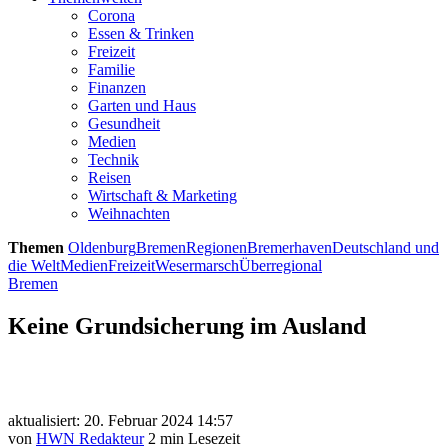
Corona
Essen & Trinken
Freizeit
Familie
Finanzen
Garten und Haus
Gesundheit
Medien
Technik
Reisen
Wirtschaft & Marketing
Weihnachten
Themen
Oldenburg
Bremen
Regionen
Bremerhaven
Deutschland und
die Welt
Medien
Freizeit
Wesermarsch
Überregional
Bremen
Keine Grundsicherung im Ausland
aktualisiert: 20. Februar 2024 14:57
von
HWN Redakteur
2 min Lesezeit