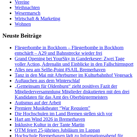
Vereine
Weihnachten
Wesermarsch
Wirtschaft & Marketing
Wohnen
Neuste Beiträge
Fliegerbombe in Bockhorn – Fliegerbombe in Bockhorn
entschärft – A29 und Bahnstrecke wieder frei
Grand Opening bei YourSky in Ganderkesee: Zwei Tage
voller Action, Adrenalin und Einblicke in den Fallschirmsport
Alles neu am Selfie-Point #SAIL Bremerhaven
Tanz in den Mai mit Afterburner im Kulturbahnhof Vegesack
Auftauchen aus dem Winterschlaf
„Gemeinsam für Oldenburg“ zieht positives Fazit der
Mitgliederversammlung Mitglieder diskutierten mit den drei
Kandidaten für das Amt des Oberbürgermeisters
Autismus auf der Arbeit
Premiere Musiktheater “War Requiem”
Die Hochschulen im Land Bremen stellen sich vor
Hart am Wind 2026 in Bremerhaven
Inklusive Kultur in der Tante Martin
OTM feiert 25-jähriges Jubiläum im Lappan
Hochschule Bremerhaven lädt zu Informationsabend für