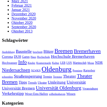
März 2021
Februar 2021
Januar 2021
Dezember 2020
November 2020
Oktober 2020
September 2020
Oktober 2013
Schlagwörter
Bremen
Bremerhaven
Baustelle
Blitzer
Ausbildung
beschnitt
Hochschule Bremerhaven
Corona
DUH
Garten
Haus
Hochschule
Info
NDR
Hochwasser
LSN
Kinder
Kramermarkt
Kultur
LEB
Martinsclub
Messe
Oldenburg
Niedersachsen
Ratgeber
NLWKN
Premiere
Theater
Straßensperrung
Theater
Termin
schneiden
Termine
Bremen
Universität
Umleitung
Tipps
Trends
Ukraine
Universität Oldenburg
Universität Bremen
Veranstaltung
Verkehrstipp
Wissen
Weser Ems Hallen
wilhelmshaven
Kategorien