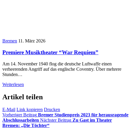
Bremen
11. März 2026
Premiere Musiktheater “War Requiem”
Am 14. November 1940 flog die deutsche Luftwaffe einen
verheerenden Angriff auf das englische Coventry. Über mehrere
Stunden…
Weiterlesen
Artikel teilen
E-Mail
Link kopieren
Drucken
Vorheriger Beitrag
Bremer Studienpreis 2023 für herausragende
Abschlussarbeiten
Nächster Beitrag
Zu Gast im Theater
Bremen: „Die Töchter“