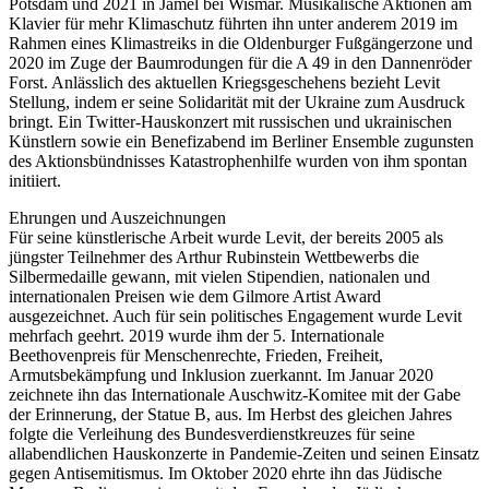
Potsdam und 2021 in Jamel bei Wismar. Musikalische Aktionen am
Klavier für mehr Klimaschutz führten ihn unter anderem 2019 im
Rahmen eines Klimastreiks in die Oldenburger Fußgängerzone und
2020 im Zuge der Baumrodungen für die A 49 in den Dannenröder
Forst. Anlässlich des aktuellen Kriegsgeschehens bezieht Levit
Stellung, indem er seine Solidarität mit der Ukraine zum Ausdruck
bringt. Ein Twitter-Hauskonzert mit russischen und ukrainischen
Künstlern sowie ein Benefizabend im Berliner Ensemble zugunsten
des Aktionsbündnisses Katastrophenhilfe wurden von ihm spontan
initiiert.
Ehrungen und Auszeichnungen
Für seine künstlerische Arbeit wurde Levit, der bereits 2005 als
jüngster Teilnehmer des Arthur Rubinstein Wettbewerbs die
Silbermedaille gewann, mit vielen Stipendien, nationalen und
internationalen Preisen wie dem Gilmore Artist Award
ausgezeichnet. Auch für sein politisches Engagement wurde Levit
mehrfach geehrt. 2019 wurde ihm der 5. Internationale
Beethovenpreis für Menschenrechte, Frieden, Freiheit,
Armutsbekämpfung und Inklusion zuerkannt. Im Januar 2020
zeichnete ihn das Internationale Auschwitz-Komitee mit der Gabe
der Erinnerung, der Statue B, aus. Im Herbst des gleichen Jahres
folgte die Verleihung des Bundesverdienstkreuzes für seine
allabendlichen Hauskonzerte in Pandemie-Zeiten und seinen Einsatz
gegen Antisemitismus. Im Oktober 2020 ehrte ihn das Jüdische