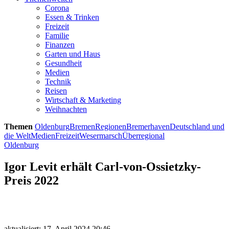
Corona
Essen & Trinken
Freizeit
Familie
Finanzen
Garten und Haus
Gesundheit
Medien
Technik
Reisen
Wirtschaft & Marketing
Weihnachten
Themen
Oldenburg
Bremen
Regionen
Bremerhaven
Deutschland und
die Welt
Medien
Freizeit
Wesermarsch
Überregional
Oldenburg
Igor Levit erhält Carl-von-Ossietzky-
Preis 2022
aktualisiert: 17. April 2024 20:46