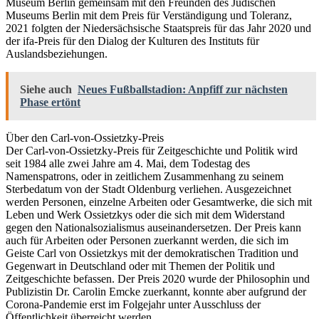
Museum Berlin gemeinsam mit den Freunden des Jüdischen
Museums Berlin mit dem Preis für Verständigung und Toleranz,
2021 folgten der Niedersächsische Staatspreis für das Jahr 2020 und
der ifa-Preis für den Dialog der Kulturen des Instituts für
Auslandsbeziehungen.
Siehe auch
Neues Fußballstadion: Anpfiff zur nächsten
Phase ertönt
Über den Carl-von-Ossietzky-Preis
Der Carl-von-Ossietzky-Preis für Zeitgeschichte und Politik wird
seit 1984 alle zwei Jahre am 4. Mai, dem Todestag des
Namenspatrons, oder in zeitlichem Zusammenhang zu seinem
Sterbedatum von der Stadt Oldenburg verliehen. Ausgezeichnet
werden Personen, einzelne Arbeiten oder Gesamtwerke, die sich mit
Leben und Werk Ossietzkys oder die sich mit dem Widerstand
gegen den Nationalsozialismus auseinandersetzen. Der Preis kann
auch für Arbeiten oder Personen zuerkannt werden, die sich im
Geiste Carl von Ossietzkys mit der demokratischen Tradition und
Gegenwart in Deutschland oder mit Themen der Politik und
Zeitgeschichte befassen. Der Preis 2020 wurde der Philosophin und
Publizistin Dr. Carolin Emcke zuerkannt, konnte aber aufgrund der
Corona-Pandemie erst im Folgejahr unter Ausschluss der
Öffentlichkeit überreicht werden.