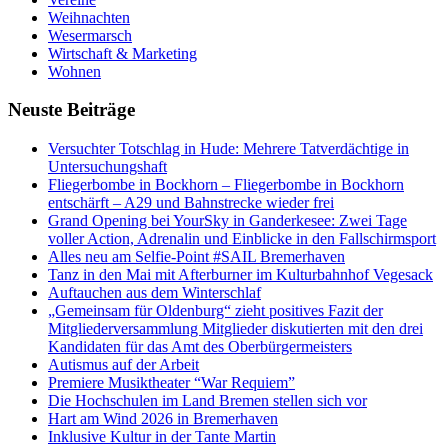
Weihnachten
Wesermarsch
Wirtschaft & Marketing
Wohnen
Neuste Beiträge
Versucht­er Totschlag in Hude: Mehrere Tatverdächtige in
Untersuchungshaft
Fliegerbombe in Bockhorn – Fliegerbombe in Bockhorn
entschärft – A29 und Bahnstrecke wieder frei
Grand Opening bei YourSky in Ganderkesee: Zwei Tage
voller Action, Adrenalin und Einblicke in den Fallschirmsport
Alles neu am Selfie-Point #SAIL Bremerhaven
Tanz in den Mai mit Afterburner im Kulturbahnhof Vegesack
Auftauchen aus dem Winterschlaf
„Gemeinsam für Oldenburg“ zieht positives Fazit der
Mitgliederversammlung Mitglieder diskutierten mit den drei
Kandidaten für das Amt des Oberbürgermeisters
Autismus auf der Arbeit
Premiere Musiktheater “War Requiem”
Die Hochschulen im Land Bremen stellen sich vor
Hart am Wind 2026 in Bremerhaven
Inklusive Kultur in der Tante Martin