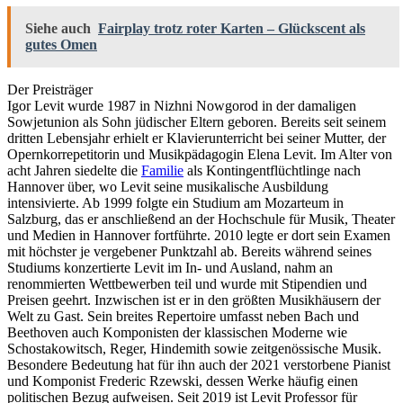
Siehe auch
Fairplay trotz roter Karten – Glückscent als
gutes Omen
Der Preisträger
Igor Levit wurde 1987 in Nizhni Nowgorod in der damaligen
Sowjetunion als Sohn jüdischer Eltern geboren. Bereits seit seinem
dritten Lebensjahr erhielt er Klavierunterricht bei seiner Mutter, der
Opernkorrepetitorin und Musikpädagogin Elena Levit. Im Alter von
acht Jahren siedelte die
Familie
als Kontingentflüchtlinge nach
Hannover über, wo Levit seine musikalische Ausbildung
intensivierte. Ab 1999 folgte ein Studium am Mozarteum in
Salzburg, das er anschließend an der Hochschule für Musik, Theater
und Medien in Hannover fortführte. 2010 legte er dort sein Examen
mit höchster je vergebener Punktzahl ab. Bereits während seines
Studiums konzertierte Levit im In- und Ausland, nahm an
renommierten Wettbewerben teil und wurde mit Stipendien und
Preisen geehrt. Inzwischen ist er in den größten Musikhäusern der
Welt zu Gast. Sein breites Repertoire umfasst neben Bach und
Beethoven auch Komponisten der klassischen Moderne wie
Schostakowitsch, Reger, Hindemith sowie zeitgenössische Musik.
Besondere Bedeutung hat für ihn auch der 2021 verstorbene Pianist
und Komponist Frederic Rzewski, dessen Werke häufig einen
politischen Bezug aufweisen. Seit 2019 ist Levit Professor für