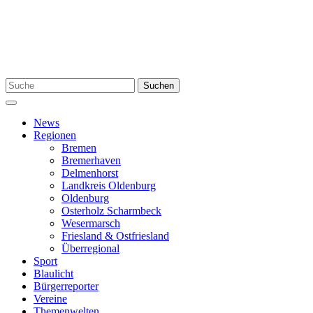
Zum
Inhalt
springen
Suchen
Suchen
nach:
Menü
News
Regionen
Bremen
Bremerhaven
Delmenhorst
Landkreis Oldenburg
Oldenburg
Osterholz Scharmbeck
Wesermarsch
Friesland & Ostfriesland
Überregional
Sport
Blaulicht
Bürgerreporter
Vereine
Themenwelten