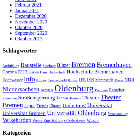
Februar 2021
Januar 2021
Dezember 2020
November 2020
Oktober 2020
September 2020
Oktober 2013
Schlagwörter
Bremen
Bremerhaven
Baustelle
Blitzer
Ausbildung
beschnitt
Hochschule Bremerhaven
Corona
DUH
Garten
Haus
Hochschule
Info
NDR
Hochwasser
LSN
Kinder
Kramermarkt
Kultur
LEB
Martinsclub
Messe
Oldenburg
Niedersachsen
Ratgeber
NLWKN
Premiere
Theater
Straßensperrung
Theater
Termin
schneiden
Termine
Bremen
Universität
Umleitung
Tipps
Trends
Ukraine
Universität Oldenburg
Universität Bremen
Veranstaltung
Verkehrstipp
Wissen
Weser Ems Hallen
wilhelmshaven
Kategorien