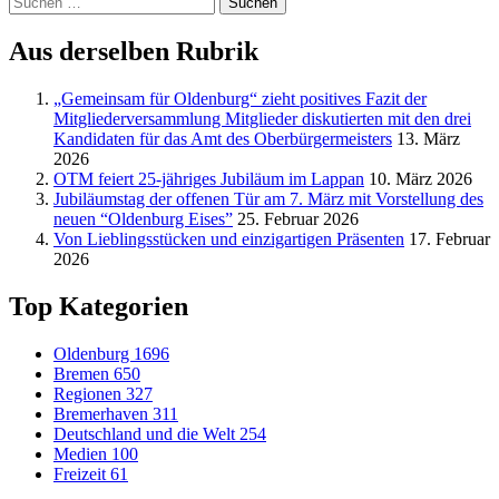
nach:
Aus derselben Rubrik
„Gemeinsam für Oldenburg“ zieht positives Fazit der
Mitgliederversammlung Mitglieder diskutierten mit den drei
Kandidaten für das Amt des Oberbürgermeisters
13. März
2026
OTM feiert 25-jähriges Jubiläum im Lappan
10. März 2026
Jubiläumstag der offenen Tür am 7. März mit Vorstellung des
neuen “Oldenburg Eises”
25. Februar 2026
Von Lieblingsstücken und einzigartigen Präsenten
17. Februar
2026
Top Kategorien
Oldenburg
1696
Bremen
650
Regionen
327
Bremerhaven
311
Deutschland und die Welt
254
Medien
100
Freizeit
61