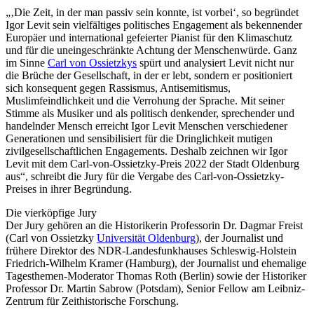
„‚Die Zeit, in der man passiv sein konnte, ist vorbei‘, so begründet
Igor Levit sein vielfältiges politisches Engagement als bekennender
Europäer und international gefeierter Pianist für den Klimaschutz
und für die uneingeschränkte Achtung der Menschenwürde. Ganz
im Sinne
Carl von Ossietzkys
spürt und analysiert Levit nicht nur
die Brüche der Gesellschaft, in der er lebt, sondern er positioniert
sich konsequent gegen Rassismus, Antisemitismus,
Muslimfeindlichkeit und die Verrohung der Sprache. Mit seiner
Stimme als Musiker und als politisch denkender, sprechender und
handelnder Mensch erreicht Igor Levit Menschen verschiedener
Generationen und sensibilisiert für die Dringlichkeit mutigen
zivilgesellschaftlichen Engagements. Deshalb zeichnen wir Igor
Levit mit dem Carl-von-Ossietzky-Preis 2022 der Stadt Oldenburg
aus“, schreibt die Jury für die Vergabe des Carl-von-Ossietzky-
Preises in ihrer Begründung.
Die vierköpfige Jury
Der Jury gehören an die Historikerin Professorin Dr. Dagmar Freist
(Carl von Ossietzky
Universität Oldenburg
), der Journalist und
frühere Direktor des NDR-Landesfunkhauses Schleswig-Holstein
Friedrich-Wilhelm Kramer (Hamburg), der Journalist und ehemalige
Tagesthemen-Moderator Thomas Roth (Berlin) sowie der Historiker
Professor Dr. Martin Sabrow (Potsdam), Senior Fellow am Leibniz-
Zentrum für Zeithistorische Forschung.