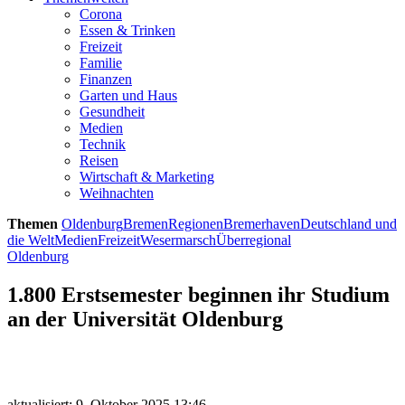
Corona
Essen & Trinken
Freizeit
Familie
Finanzen
Garten und Haus
Gesundheit
Medien
Technik
Reisen
Wirtschaft & Marketing
Weihnachten
Themen
Oldenburg
Bremen
Regionen
Bremerhaven
Deutschland und
die Welt
Medien
Freizeit
Wesermarsch
Überregional
Oldenburg
1.800 Erstsemester beginnen ihr Studium
an der Universität Oldenburg
aktualisiert: 9. Oktober 2025 13:46