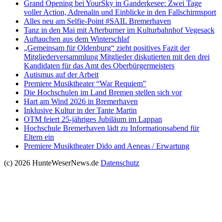
Grand Opening bei YourSky in Ganderkesee: Zwei Tage
voller Action, Adrenalin und Einblicke in den Fallschirmsport
Alles neu am Selfie-Point #SAIL Bremerhaven
Tanz in den Mai mit Afterburner im Kulturbahnhof Vegesack
Auftauchen aus dem Winterschlaf
„Gemeinsam für Oldenburg“ zieht positives Fazit der
Mitgliederversammlung Mitglieder diskutierten mit den drei
Kandidaten für das Amt des Oberbürgermeisters
Autismus auf der Arbeit
Premiere Musiktheater “War Requiem”
Die Hochschulen im Land Bremen stellen sich vor
Hart am Wind 2026 in Bremerhaven
Inklusive Kultur in der Tante Martin
OTM feiert 25-jähriges Jubiläum im Lappan
Hochschule Bremerhaven lädt zu Informationsabend für
Eltern ein
Premiere Musiktheater Dido and Aeneas / Erwartung
(c) 2026 HunteWeserNews.de
Datenschutz