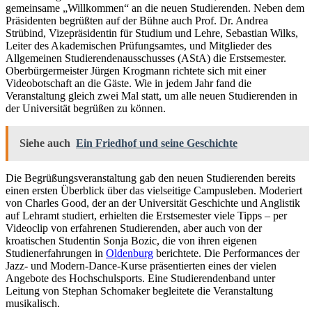
gemeinsame „Willkommen“ an die neuen Studierenden. Neben dem
Präsidenten begrüßten auf der Bühne auch Prof. Dr. Andrea
Strübind, Vizepräsidentin für Studium und Lehre, Sebastian Wilks,
Leiter des Akademischen Prüfungsamtes, und Mitglieder des
Allgemeinen Studierendenausschusses (AStA) die Erstsemester.
Oberbürgermeister Jürgen Krogmann richtete sich mit einer
Videobotschaft an die Gäste. Wie in jedem Jahr fand die
Veranstaltung gleich zwei Mal statt, um alle neuen Studierenden in
der Universität begrüßen zu können.
Siehe auch
Ein Friedhof und seine Geschichte
Die Begrüßungsveranstaltung gab den neuen Studierenden bereits
einen ersten Überblick über das vielseitige Campusleben. Moderiert
von Charles Good, der an der Universität Geschichte und Anglistik
auf Lehramt studiert, erhielten die Erstsemester viele Tipps – per
Videoclip von erfahrenen Studierenden, aber auch von der
kroatischen Studentin Sonja Bozic, die von ihren eigenen
Studienerfahrungen in
Oldenburg
berichtete. Die Performances der
Jazz- und Modern-Dance-Kurse präsentierten eines der vielen
Angebote des Hochschulsports. Eine Studierendenband unter
Leitung von Stephan Schomaker begleitete die Veranstaltung
musikalisch.