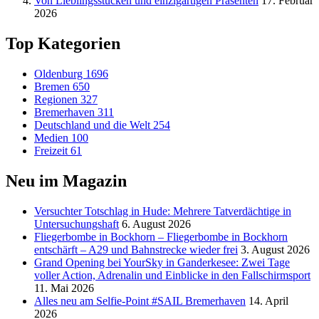
Von Lieblingsstücken und einzigartigen Präsenten
17. Februar
2026
Top Kategorien
Oldenburg
1696
Bremen
650
Regionen
327
Bremerhaven
311
Deutschland und die Welt
254
Medien
100
Freizeit
61
Neu im Magazin
Versucht­er Totschlag in Hude: Mehrere Tatverdächtige in
Untersuchungshaft
6. August 2026
Fliegerbombe in Bockhorn – Fliegerbombe in Bockhorn
entschärft – A29 und Bahnstrecke wieder frei
3. August 2026
Grand Opening bei YourSky in Ganderkesee: Zwei Tage
voller Action, Adrenalin und Einblicke in den Fallschirmsport
11. Mai 2026
Alles neu am Selfie-Point #SAIL Bremerhaven
14. April
2026