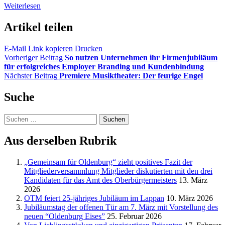
Weiterlesen
Artikel teilen
E-Mail
Link kopieren
Drucken
Vorheriger Beitrag
So nutzen Unternehmen ihr Firmenjubiläum
für erfolgreiches Employer Branding und Kundenbindung
Nächster Beitrag
Premiere Musiktheater: Der feurige Engel
Suche
Suchen
nach:
Aus derselben Rubrik
„Gemeinsam für Oldenburg“ zieht positives Fazit der
Mitgliederversammlung Mitglieder diskutierten mit den drei
Kandidaten für das Amt des Oberbürgermeisters
13. März
2026
OTM feiert 25-jähriges Jubiläum im Lappan
10. März 2026
Jubiläumstag der offenen Tür am 7. März mit Vorstellung des
neuen “Oldenburg Eises”
25. Februar 2026