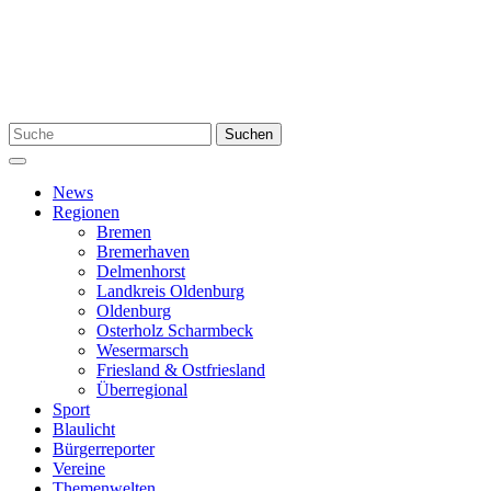
Zum
Inhalt
springen
Suchen
Suchen
nach:
Menü
News
Regionen
Bremen
Bremerhaven
Delmenhorst
Landkreis Oldenburg
Oldenburg
Osterholz Scharmbeck
Wesermarsch
Friesland & Ostfriesland
Überregional
Sport
Blaulicht
Bürgerreporter
Vereine
Themenwelten