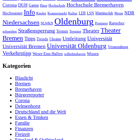
Hochschule Bremerhaven
Corona
DUH
Garten
Haus
Hochschule
Info
NDR
Hochwasser
LSN
Kinder
Kramermarkt
Kultur
LEB
Martinsclub
Messe
Oldenburg
Niedersachsen
Ratgeber
NLWKN
Premiere
Theater
Straßensperrung
Theater
Termin
schneiden
Termine
Bremen
Universität
Umleitung
Tipps
Trends
Ukraine
Universität Oldenburg
Universität Bremen
Veranstaltung
Verkehrstipp
Wissen
Weser Ems Hallen
wilhelmshaven
Kategorien
Blaulicht
Bremen
Bremerhaven
Bürgerreporter
Corona
Delmenhorst
Deutschland und die Welt
Essen & Trinken
Familie
Finanzen
Freizeit
Friesland & Ostfriesland