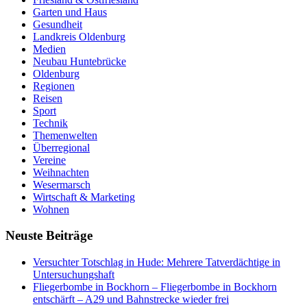
Garten und Haus
Gesundheit
Landkreis Oldenburg
Medien
Neubau Huntebrücke
Oldenburg
Regionen
Reisen
Sport
Technik
Themenwelten
Überregional
Vereine
Weihnachten
Wesermarsch
Wirtschaft & Marketing
Wohnen
Neuste Beiträge
Versucht­er Totschlag in Hude: Mehrere Tatverdächtige in
Untersuchungshaft
Fliegerbombe in Bockhorn – Fliegerbombe in Bockhorn
entschärft – A29 und Bahnstrecke wieder frei