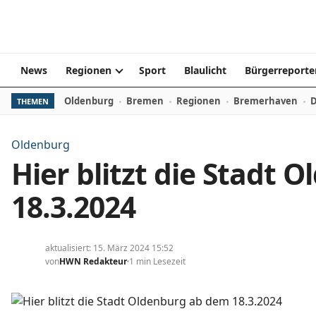
Zum Inhalt springen
News
Regionen
Sport
Blaulicht
Bürgerreporte
Oldenburg
Bremen
Regionen
Bremerhaven
D
THEMEN
Oldenburg
Hier blitzt die Stadt
18.3.2024
aktualisiert: 15. März 2024 15:52
von
HWN Redakteur
1 min Lesezeit