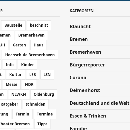
ER
KATEGORIEN
Baustelle
beschnitt
Blaulicht
remen
Bremerhaven
Bremen
UH
Garten
Haus
Bremerhaven
Hochschule Bremerhaven
Bürgerreporter
Info
Kinder
t
Kultur
LEB
LSN
Corona
Messe
NDR
Delmenhorst
en
NLWKN
Oldenburg
Deutschland und die Welt
Ratgeber
schneiden
rung
Termin
Termine
Essen & Trinken
Theater Bremen
Tipps
Familie