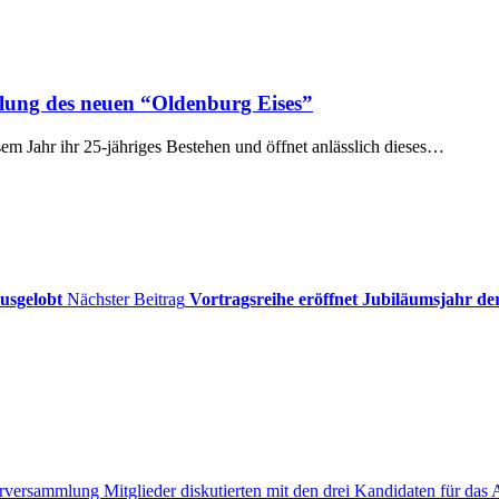
llung des neuen “Oldenburg Eises”
 Jahr ihr 25-jähriges Bestehen und öffnet anlässlich dieses…
usgelobt
Nächster Beitrag
Vortragsreihe eröffnet Jubiläumsjahr de
rversammlung Mitglieder diskutierten mit den drei Kandidaten für das