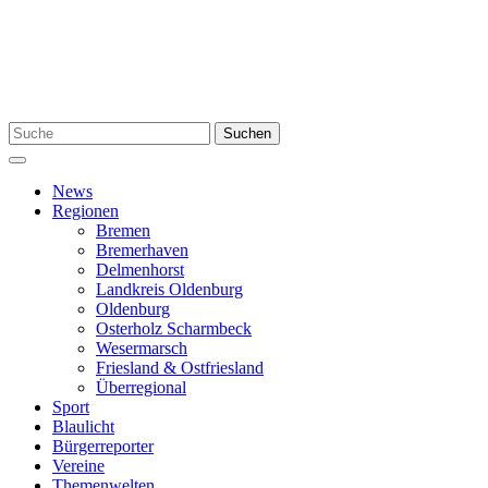
Zum
Inhalt
springen
Suchen
Suchen
nach:
Menü
News
Regionen
Bremen
Bremerhaven
Delmenhorst
Landkreis Oldenburg
Oldenburg
Osterholz Scharmbeck
Wesermarsch
Friesland & Ostfriesland
Überregional
Sport
Blaulicht
Bürgerreporter
Vereine
Themenwelten