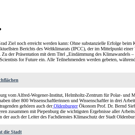
?
rad Ziel noch erreicht werden kann: Ohne substanzielle Erfolge beim Kl
tuellsten Berichts des Weltklimarats (IPCC), der im Mittelpunkt einer 
. Zu der Präsentation mit dem Titel „Eindämmung des Klimawandels – 
 Scientists for Future ein. Alle Teilnehmenden werden gebeten, währe
chflächen
urg vom Alfred-Wegener-Institut, Helmholtz-Zentrum für Polar- und M
haben über 800 Wissenschaftlerinnen und Wissenschaftler in drei Arbei
rtragenden gehören auch der
Oldenburger
Ökonom Prof. Dr. Bernd Sieb
eren zusammen mit Piepenburg die wichtigsten Ergebnisse aller Arbeit
der auch der Leiter des Fachdienstes Klimaschutz der Stadt Oldenburg
 die Stadt