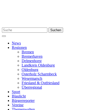
Zum
Inhalt
springen
Suchen
Suchen
nach:
Menü
News
Regionen
Bremen
Bremerhaven
Delmenhorst
Landkreis Oldenburg
Oldenburg
Osterholz Scharmbeck
Wesermarsch
Friesland & Ostfriesland
Überregional
Sport
Blaulicht
Bürgerreporter
Vereine
Themenwelten