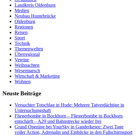
Landkreis Oldenburg
Medien
Neubau Huntebrücke
Oldenburg
Regionen
Reisen
Sport
Technik
Themenwelten
Überregional
Vereine
Weihnachten
Wesermarsch
Wirtschaft & Marketing
Wohnen
Neuste Beiträge
Versucht­er Totschlag in Hude: Mehrere Tatverdächtige in
Untersuchungshaft
Fliegerbombe in Bockhorn – Fliegerbombe in Bockhorn
entschärft – A29 und Bahnstrecke wieder frei
Grand Opening bei YourSky in Ganderkesee: Zwei Tage
voller Action, Adrenalin und Einblicke in den Fallschirmsport