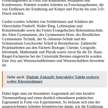
Förderangeboten in Form von kostenlosen Seminaren und
Konferenzen. Prämiert wurden Arbeiten zu Forschungsthemen, die
von Einflüssen der Ernährung auf Körper und Psyche bis zum 3-D-
Druck reichen.
Geehrt wurden Arbeiten von Schülerinnen und Schülern der
Oberschulen Findorff, Waller Ring, Leibnizplatz und
Ronzelenstraße sowie der Freien Evangelischen Bekenntnisschule,
des Alten Gymnasiums, des Gymnasiums Horn, des Beruflichen
Gymnasiums Technik, der St.-Johannis-Schule und des
Schulzentrum Geschwister Scholl in Bremerhaven. Zahlreiche
Projektarbeiten aus den Fächern Biologie, Chemie, Geografie,
Informatik, Mathematik und Physik waren zuvor für die Dr. Hans-
Riegel-Fachpreise bei der Universität Bremen eingereicht worden.
Eine Jury aus Wissenschaftlerinnen und Wissenschaftlern bewertete
sie.
Siehe auch
Digitale Zukunft: Interaktive Tafeln erobern
weiter Klassenzimmer
Dabei legte man ein besonderes Augenmerk auf eine kreative
Themenstellung und einen deutlich erkennbaren praktischen
Eigenanteil in Form von Experimenten. So befasste sich eine der
ausgezeichneten Arbeiten beispielsweise damit, wie die Ernährung