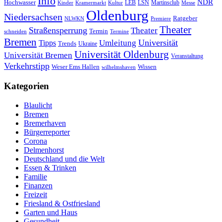
Info
NDR
Hochwasser
LSN
Kinder
Kramermarkt
Kultur
LEB
Martinsclub
Messe
Oldenburg
Niedersachsen
Ratgeber
NLWKN
Premiere
Theater
Straßensperrung
Theater
Termin
schneiden
Termine
Bremen
Universität
Umleitung
Tipps
Trends
Ukraine
Universität Oldenburg
Universität Bremen
Veranstaltung
Verkehrstipp
Wissen
Weser Ems Hallen
wilhelmshaven
Kategorien
Blaulicht
Bremen
Bremerhaven
Bürgerreporter
Corona
Delmenhorst
Deutschland und die Welt
Essen & Trinken
Familie
Finanzen
Freizeit
Friesland & Ostfriesland
Garten und Haus
Gesundheit