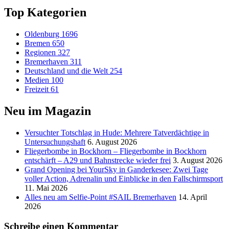
Top Kategorien
Oldenburg
1696
Bremen
650
Regionen
327
Bremerhaven
311
Deutschland und die Welt
254
Medien
100
Freizeit
61
Neu im Magazin
Versucht­er Totschlag in Hude: Mehrere Tatverdächtige in
Untersuchungshaft
6. August 2026
Fliegerbombe in Bockhorn – Fliegerbombe in Bockhorn
entschärft – A29 und Bahnstrecke wieder frei
3. August 2026
Grand Opening bei YourSky in Ganderkesee: Zwei Tage
voller Action, Adrenalin und Einblicke in den Fallschirmsport
11. Mai 2026
Alles neu am Selfie-Point #SAIL Bremerhaven
14. April
2026
Schreibe einen Kommentar