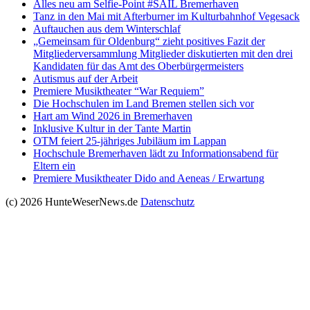
Alles neu am Selfie-Point #SAIL Bremerhaven
Tanz in den Mai mit Afterburner im Kulturbahnhof Vegesack
Auftauchen aus dem Winterschlaf
„Gemeinsam für Oldenburg“ zieht positives Fazit der
Mitgliederversammlung Mitglieder diskutierten mit den drei
Kandidaten für das Amt des Oberbürgermeisters
Autismus auf der Arbeit
Premiere Musiktheater “War Requiem”
Die Hochschulen im Land Bremen stellen sich vor
Hart am Wind 2026 in Bremerhaven
Inklusive Kultur in der Tante Martin
OTM feiert 25-jähriges Jubiläum im Lappan
Hochschule Bremerhaven lädt zu Informationsabend für
Eltern ein
Premiere Musiktheater Dido and Aeneas / Erwartung
(c) 2026 HunteWeserNews.de
Datenschutz