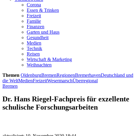
Corona
Essen & Trinken
Freizeit
Familie
Finanzen
Garten und Haus
Gesundheit
Medien
Technik
Reisen
Wirtschaft & Marketing
Weihnachten
Themen
Oldenburg
Bremen
Regionen
Bremerhaven
Deutschland und
die Welt
Medien
Freizeit
Wesermarsch
Überregional
Bremen
Dr. Hans Riegel-Fachpreis für exzellente
schulische Forschungsarbeiten
aktualisiert: 10. November 2020 18:44