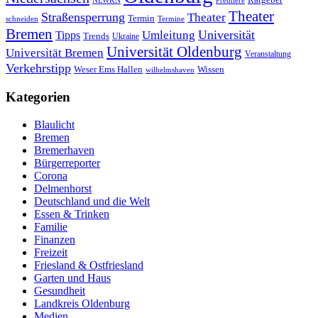
Ratgeber
NLWKN
Premiere
Theater
Straßensperrung
Theater
Termin
schneiden
Termine
Bremen
Universität
Umleitung
Tipps
Trends
Ukraine
Universität Oldenburg
Universität Bremen
Veranstaltung
Verkehrstipp
Wissen
Weser Ems Hallen
wilhelmshaven
Kategorien
Blaulicht
Bremen
Bremerhaven
Bürgerreporter
Corona
Delmenhorst
Deutschland und die Welt
Essen & Trinken
Familie
Finanzen
Freizeit
Friesland & Ostfriesland
Garten und Haus
Gesundheit
Landkreis Oldenburg
Medien