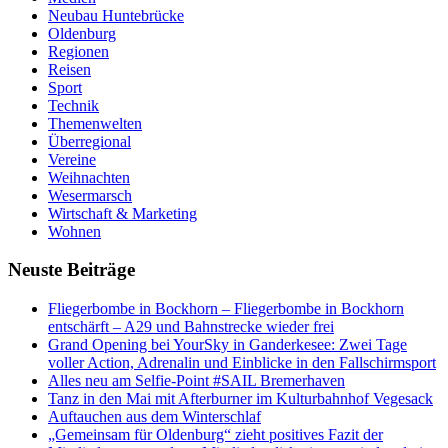
Neubau Huntebrücke
Oldenburg
Regionen
Reisen
Sport
Technik
Themenwelten
Überregional
Vereine
Weihnachten
Wesermarsch
Wirtschaft & Marketing
Wohnen
Neuste Beiträge
Fliegerbombe in Bockhorn – Fliegerbombe in Bockhorn
entschärft – A29 und Bahnstrecke wieder frei
Grand Opening bei YourSky in Ganderkesee: Zwei Tage
voller Action, Adrenalin und Einblicke in den Fallschirmsport
Alles neu am Selfie-Point #SAIL Bremerhaven
Tanz in den Mai mit Afterburner im Kulturbahnhof Vegesack
Auftauchen aus dem Winterschlaf
„Gemeinsam für Oldenburg“ zieht positives Fazit der