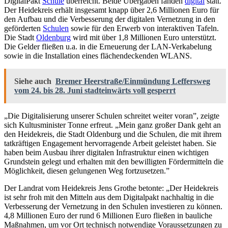
DigitalPakt
Schule
überreicht. Beide Übergaben fanden
digital
statt.
Der Heidekreis erhält insgesamt knapp über 2,6 Millionen Euro für
den Aufbau und die Verbesserung der digitalen Vernetzung in den
geförderten
Schulen
sowie für den Erwerb von interaktiven Tafeln.
Die Stadt
Oldenburg
wird mit über 1,8 Millionen Euro unterstützt.
Die Gelder fließen u.a. in die Erneuerung der LAN-Verkabelung
sowie in die Installation eines flächendeckenden WLANS.
Siehe auch
Bremer Heerstraße/Einmündung Leffersweg
vom 24. bis 28. Juni stadteinwärts voll gesperrt
„Die Digitalisierung unserer Schulen schreitet weiter voran”, zeigte
sich Kultusminister Tonne erfreut. „Mein ganz großer Dank geht an
den Heidekreis, die Stadt Oldenburg und die Schulen, die mit ihrem
tatkräftigen Engagement hervorragende Arbeit geleistet haben. Sie
haben beim Ausbau ihrer digitalen Infrastruktur einen wichtigen
Grundstein gelegt und erhalten mit den bewilligten Fördermitteln die
Möglichkeit, diesen gelungenen Weg fortzusetzen.”
Der Landrat vom Heidekreis Jens Grothe betonte: „Der Heidekreis
ist sehr froh mit den Mitteln aus dem Digitalpakt nachhaltig in die
Verbesserung der Vernetzung in den Schulen investieren zu können.
4,8 Millionen Euro der rund 6 Millionen Euro fließen in bauliche
Maßnahmen, um vor Ort technisch notwendige Voraussetzungen zu