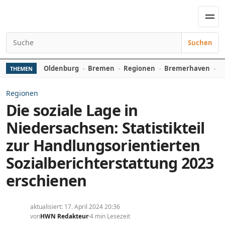
Zum Inhalt springen
Men
Suchen
Suchen nach:
Oldenburg
Bremen
Regionen
Bremerhaven
D
THEMEN
Regionen
Die soziale Lage in
Niedersachsen: Statistikteil
zur Handlungsorientierten
Sozialberichterstattung 2023
erschienen
aktualisiert: 17. April 2024 20:36
von
HWN Redakteur
4 min Lesezeit