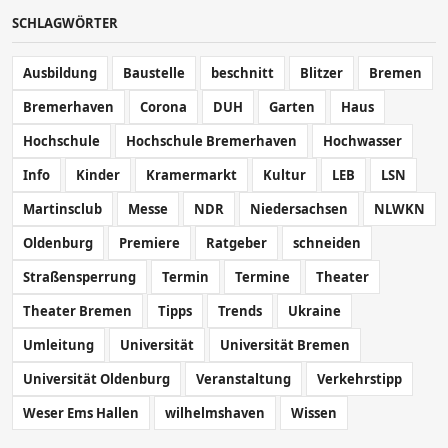
SCHLAGWÖRTER
Ausbildung
Baustelle
beschnitt
Blitzer
Bremen
Bremerhaven
Corona
DUH
Garten
Haus
Hochschule
Hochschule Bremerhaven
Hochwasser
Info
Kinder
Kramermarkt
Kultur
LEB
LSN
Martinsclub
Messe
NDR
Niedersachsen
NLWKN
Oldenburg
Premiere
Ratgeber
schneiden
Straßensperrung
Termin
Termine
Theater
Theater Bremen
Tipps
Trends
Ukraine
Umleitung
Universität
Universität Bremen
Universität Oldenburg
Veranstaltung
Verkehrstipp
Weser Ems Hallen
wilhelmshaven
Wissen