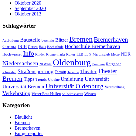
Oktober 2020
September 2020
Oktober 2013
Schlagwörter
Bremen
Bremerhaven
Baustelle
Blitzer
Ausbildung
beschnitt
Hochschule Bremerhaven
Corona
DUH
Garten
Haus
Hochschule
Info
NDR
Hochwasser
LSN
Kinder
Kramermarkt
Kultur
LEB
Martinsclub
Messe
Oldenburg
Niedersachsen
Ratgeber
NLWKN
Premiere
Theater
Straßensperrung
Theater
Termin
schneiden
Termine
Bremen
Universität
Umleitung
Tipps
Trends
Ukraine
Universität Oldenburg
Universität Bremen
Veranstaltung
Verkehrstipp
Wissen
Weser Ems Hallen
wilhelmshaven
Kategorien
Blaulicht
Bremen
Bremerhaven
Bürgerreporter