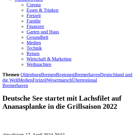
Corona
Essen & Trinken
Freizeit
Familie
Finanzen
Garten und Haus
Gesundheit
Medien
Technik
Reisen
Wirtschaft & Marketing
Weihnachten
Themen
Oldenburg
Bremen
Regionen
Bremerhaven
Deutschland und
die Welt
Medien
Freizeit
Wesermarsch
Überregional
Bremerhaven
Deutsche See startet mit Lachsfilet auf
Ananasplanke in die Grillsaison 2022
aktualisiert: 17. April 2024 20:51