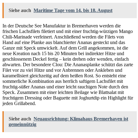
Siehe auch
Maritime Tage vom 14. bis 18. August
In der Deutsche See Manufaktur in Bremerhaven werden die
frischen Lachsfilets filetiert und mit einer fruchtig-würzigen Mango
Chili-Marinade verfeinert. Anschließend werden die Filets von
Hand auf eine Planke aus blanchierter Ananas gesteckt und das
Ganze mit Speck umwickelt. Auf dem Grill angekommen, ist die
neue Kreation nach 15 bis 20 Minuten bei indirekter Hitze und
geschlossenem Deckel fertig – kein drehen oder wenden, einfach
abwarten. Der besondere Clou: Die Ananasplanke schützt das zarte
Filet vor zu viel Hitze und vor Anbrennen oder Ankleben und
karamellisiert gleichzeitig auf dem heißen Rost. So entsteht eine
sommerliche Kombination aus herrlich saftigem Lachsfilet mit
fruchtig-süßer Ananas und einer leicht rauchigen Note durch den
Speck. Zusammen mit einer leichten Beilage wie Blattsalat mit
fruchtigem Dressing oder Baguette mit Joghurtdip ein Highlight für
jeden Grillabend.
Siehe auch
Neuausrichtung: Klimahaus Bremerhaven ist
gemeinnützig