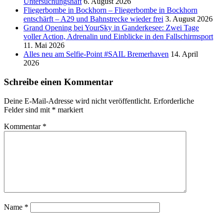
Untersuchungshaft
6. August 2026
Fliegerbombe in Bockhorn – Fliegerbombe in Bockhorn
entschärft – A29 und Bahnstrecke wieder frei
3. August 2026
Grand Opening bei YourSky in Ganderkesee: Zwei Tage
voller Action, Adrenalin und Einblicke in den Fallschirmsport
11. Mai 2026
Alles neu am Selfie-Point #SAIL Bremerhaven
14. April
2026
Schreibe einen Kommentar
Deine E-Mail-Adresse wird nicht veröffentlicht.
Erforderliche
Felder sind mit
*
markiert
Kommentar
*
Name
*