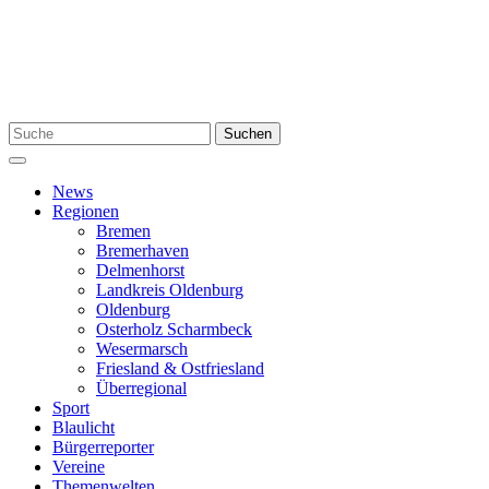
Zum
Inhalt
springen
Suchen
Suchen
nach:
Menü
News
Regionen
Bremen
Bremerhaven
Delmenhorst
Landkreis Oldenburg
Oldenburg
Osterholz Scharmbeck
Wesermarsch
Friesland & Ostfriesland
Überregional
Sport
Blaulicht
Bürgerreporter
Vereine
Themenwelten