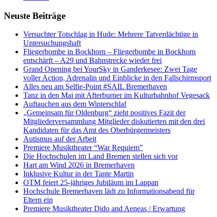
Neuste Beiträge
Versucht­er Totschlag in Hude: Mehrere Tatverdächtige in
Untersuchungshaft
Fliegerbombe in Bockhorn – Fliegerbombe in Bockhorn
entschärft – A29 und Bahnstrecke wieder frei
Grand Opening bei YourSky in Ganderkesee: Zwei Tage
voller Action, Adrenalin und Einblicke in den Fallschirmsport
Alles neu am Selfie-Point #SAIL Bremerhaven
Tanz in den Mai mit Afterburner im Kulturbahnhof Vegesack
Auftauchen aus dem Winterschlaf
„Gemeinsam für Oldenburg“ zieht positives Fazit der
Mitgliederversammlung Mitglieder diskutierten mit den drei
Kandidaten für das Amt des Oberbürgermeisters
Autismus auf der Arbeit
Premiere Musiktheater “War Requiem”
Die Hochschulen im Land Bremen stellen sich vor
Hart am Wind 2026 in Bremerhaven
Inklusive Kultur in der Tante Martin
OTM feiert 25-jähriges Jubiläum im Lappan
Hochschule Bremerhaven lädt zu Informationsabend für
Eltern ein
Premiere Musiktheater Dido and Aeneas / Erwartung