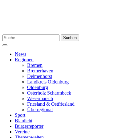
Zum
Inhalt
springen
Suchen
Suchen
nach:
Menü
News
Regionen
Bremen
Bremerhaven
Delmenhorst
Landkreis Oldenburg
Oldenburg
Osterholz Scharmbeck
Wesermarsch
Friesland & Ostfriesland
Überregional
Sport
Blaulicht
Bürgerreporter
Vereine
Themenwelten