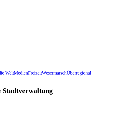
ie Welt
Medien
Freizeit
Wesermarsch
Überregional
e Stadtverwaltung