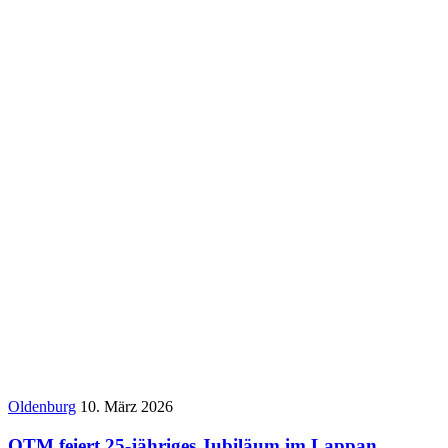
Oldenburg
10. März 2026
OTM feiert 25-jähriges Jubiläum im Lappan