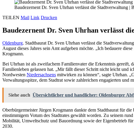
Baudezernent Dr. Sven Uhrhan verlässt die Stadtverwaltung
|
B
TEILEN
Mail
Link
Drucken
Baudezernent Dr. Sven Uhrhan verlässt di
Oldenburg
. Stadtbaurat Dr. Sven Uhrhan verlässt die Stadtverwaltun
August dieses Jahres sein Amt aufgeben möchte. „Ich bedauere diese 
Krogmann.
Bei Uhrhan ist als zweifachem Familienvater die Erkenntnis gereift
Familienleben gelassen hat. „Mir fällt dieser Schritt nicht leicht und
Nordwesten
Niedersachsens
mitwirken zu können“, sagte Uhrhan. „Ge
Verwaltungsspitze, dem Stadtrat sowie zahlreichen engagierten und mot
Siehe auch
Übersichtlicher und handlicher: Oldenburger Ab
Oberbürgermeister Jürgen Krogmann dankte dem Stadtbaurat für die b
einstimmigem Votum des Stadtrates gewählt worden. Zu seinem rund 
Mobilität, Umweltschutz und Bauordnung sowie der Eigenbetrieb für
2030.