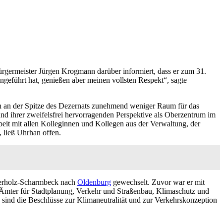
rgermeister Jürgen Krogmann darüber informiert, dass er zum 31.
ngeführt hat, genießen aber meinen vollsten Respekt“, sagte
ben an der Spitze des Dezernats zunehmend weniger Raum für das
t und ihrer zweifelsfrei hervorragenden Perspektive als Oberzentrum im
eit mit allen Kolleginnen und Kollegen aus der Verwaltung, der
, ließ Uhrhan offen.
sterholz-Scharmbeck nach
Oldenburg
gewechselt. Zuvor war er mit
 Ämter für Stadtplanung, Verkehr und Straßenbau, Klimaschutz und
ind die Beschlüsse zur Klimaneutralität und zur Verkehrskonzeption