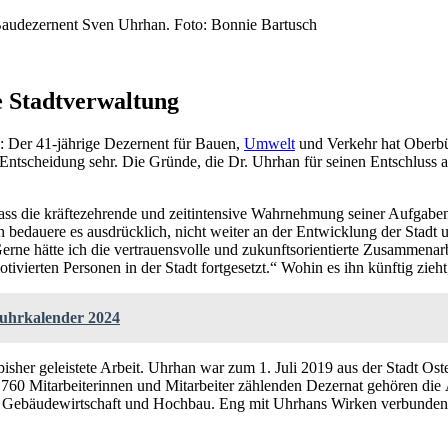
audezernent Sven Uhrhan. Foto: Bonnie Bartusch
e Stadtverwaltung
g: Der 41-jährige Dezernent für Bauen,
Umwelt
und Verkehr hat Oberbü
Entscheidung sehr. Die Gründe, die Dr. Uhrhan für seinen Entschluss a
, dass die kräftezehrende und zeitintensive Wahrnehmung seiner Aufga
 ich bedauere es ausdrücklich, nicht weiter an der Entwicklung der Stad
rne hätte ich die vertrauensvolle und zukunftsorientierte Zusammenarb
ivierten Personen in der Stadt fortgesetzt.“ Wohin es ihn künftig zieht
fuhrkalender 2024
isher geleistete Arbeit. Uhrhan war zum 1. Juli 2019 aus der Stadt O
760 Mitarbeiterinnen und Mitarbeiter zählenden Dezernat gehören die
 Gebäudewirtschaft und Hochbau. Eng mit Uhrhans Wirken verbunden s