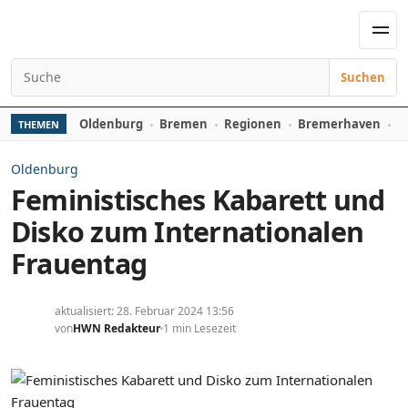
Zum Inhalt springen
Men
Suchen
Suchen nach:
Oldenburg
Bremen
Regionen
Bremerhaven
D
THEMEN
Oldenburg
Feministisches Kabarett und
Disko zum Internationalen
Frauentag
aktualisiert: 28. Februar 2024 13:56
von
HWN Redakteur
1 min Lesezeit