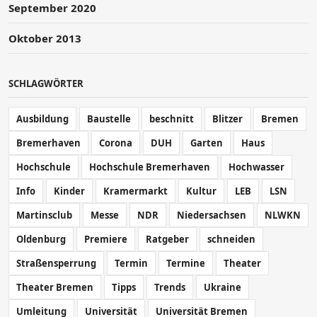
September 2020
Oktober 2013
SCHLAGWÖRTER
Ausbildung
Baustelle
beschnitt
Blitzer
Bremen
Bremerhaven
Corona
DUH
Garten
Haus
Hochschule
Hochschule Bremerhaven
Hochwasser
Info
Kinder
Kramermarkt
Kultur
LEB
LSN
Martinsclub
Messe
NDR
Niedersachsen
NLWKN
Oldenburg
Premiere
Ratgeber
schneiden
Straßensperrung
Termin
Termine
Theater
Theater Bremen
Tipps
Trends
Ukraine
Umleitung
Universität
Universität Bremen