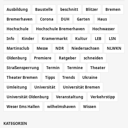
Ausbildung
Baustelle
beschnitt
Blitzer
Bremen
Bremerhaven
Corona
DUH
Garten
Haus
Hochschule
Hochschule Bremerhaven
Hochwasser
Info
Kinder
Kramermarkt
Kultur
LEB
LSN
Martinsclub
Messe
NDR
Niedersachsen
NLWKN
Oldenburg
Premiere
Ratgeber
schneiden
Straßensperrung
Termin
Termine
Theater
Theater Bremen
Tipps
Trends
Ukraine
Umleitung
Universität
Universität Bremen
Universität Oldenburg
Veranstaltung
Verkehrstipp
Weser Ems Hallen
wilhelmshaven
Wissen
KATEGORIEN