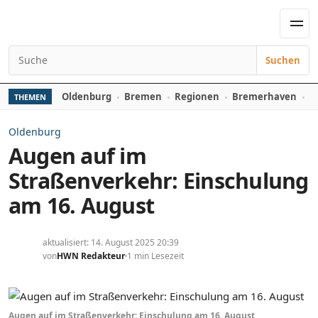
Zum Inhalt springen
Men
Suchen
Suchen nach:
Oldenburg
Bremen
Regionen
Bremerhaven
D
THEMEN
Oldenburg
Augen auf im
Straßenverkehr: Einschulung
am 16. August
aktualisiert: 14. August 2025 20:39
von
HWN Redakteur
1 min Lesezeit
Augen auf im Straßenverkehr: Einschulung am 16. August