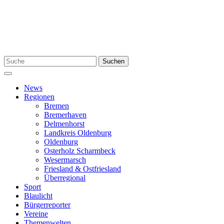
Zum
Inhalt
springen
Suchen
Suchen
nach:
Menü
News
Regionen
Bremen
Bremerhaven
Delmenhorst
Landkreis Oldenburg
Oldenburg
Osterholz Scharmbeck
Wesermarsch
Friesland & Ostfriesland
Überregional
Sport
Blaulicht
Bürgerreporter
Vereine
Themenwelten