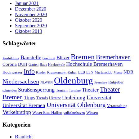
Januar 2021
Dezember 2020
November 2020
Oktober 2020
September 2020
Oktober 2013
Schlagwörter
Bremen
Bremerhaven
Baustelle
Blitzer
Ausbildung
beschnitt
Hochschule Bremerhaven
Corona
DUH
Garten
Haus
Hochschule
Info
NDR
Hochwasser
LSN
Kinder
Kramermarkt
Kultur
LEB
Martinsclub
Messe
Oldenburg
Niedersachsen
Ratgeber
NLWKN
Premiere
Theater
Straßensperrung
Theater
Termin
schneiden
Termine
Bremen
Universität
Umleitung
Tipps
Trends
Ukraine
Universität Oldenburg
Universität Bremen
Veranstaltung
Verkehrstipp
Wissen
Weser Ems Hallen
wilhelmshaven
Kategorien
Blaulicht