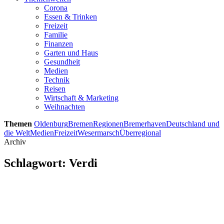
Corona
Essen & Trinken
Freizeit
Familie
Finanzen
Garten und Haus
Gesundheit
Medien
Technik
Reisen
Wirtschaft & Marketing
Weihnachten
Themen
Oldenburg
Bremen
Regionen
Bremerhaven
Deutschland und
die Welt
Medien
Freizeit
Wesermarsch
Überregional
Archiv
Schlagwort:
Verdi