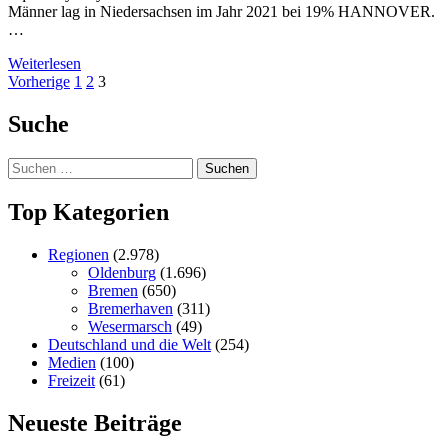
Männer lag in Niedersachsen im Jahr 2021 bei 19% HANNOVER.
…
Weiterlesen
Seitennummerierung
Vorherige
1
2
3
der
Suche
Beiträge
Suchen
nach:
Top Kategorien
Regionen
(2.978)
Oldenburg
(1.696)
Bremen
(650)
Bremerhaven
(311)
Wesermarsch
(49)
Deutschland und die Welt
(254)
Medien
(100)
Freizeit
(61)
Neueste Beiträge