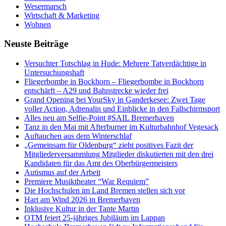
Wesermarsch
Wirtschaft & Marketing
Wohnen
Neuste Beiträge
Versucht­er Totschlag in Hude: Mehrere Tatverdächtige in
Untersuchungshaft
Fliegerbombe in Bockhorn – Fliegerbombe in Bockhorn
entschärft – A29 und Bahnstrecke wieder frei
Grand Opening bei YourSky in Ganderkesee: Zwei Tage
voller Action, Adrenalin und Einblicke in den Fallschirmsport
Alles neu am Selfie-Point #SAIL Bremerhaven
Tanz in den Mai mit Afterburner im Kulturbahnhof Vegesack
Auftauchen aus dem Winterschlaf
„Gemeinsam für Oldenburg“ zieht positives Fazit der
Mitgliederversammlung Mitglieder diskutierten mit den drei
Kandidaten für das Amt des Oberbürgermeisters
Autismus auf der Arbeit
Premiere Musiktheater “War Requiem”
Die Hochschulen im Land Bremen stellen sich vor
Hart am Wind 2026 in Bremerhaven
Inklusive Kultur in der Tante Martin
OTM feiert 25-jähriges Jubiläum im Lappan