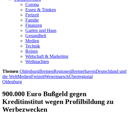
Corona
Essen & Trinken
Freizeit
Familie
Finanzen
Garten und Haus
Gesundheit
Medien
Technik
Reisen
Wirtschaft & Marketing
Weihnachten
Themen
Oldenburg
Bremen
Regionen
Bremerhaven
Deutschland und
die Welt
Medien
Freizeit
Wesermarsch
Überregional
Oldenburg
900.000 Euro Bußgeld gegen
Kreditinstitut wegen Profilbildung zu
Werbezwecken