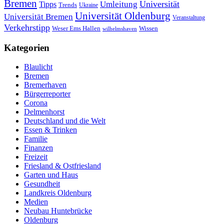
Bremen
Universität
Umleitung
Tipps
Trends
Ukraine
Universität Oldenburg
Universität Bremen
Veranstaltung
Verkehrstipp
Wissen
Weser Ems Hallen
wilhelmshaven
Kategorien
Blaulicht
Bremen
Bremerhaven
Bürgerreporter
Corona
Delmenhorst
Deutschland und die Welt
Essen & Trinken
Familie
Finanzen
Freizeit
Friesland & Ostfriesland
Garten und Haus
Gesundheit
Landkreis Oldenburg
Medien
Neubau Huntebrücke
Oldenburg