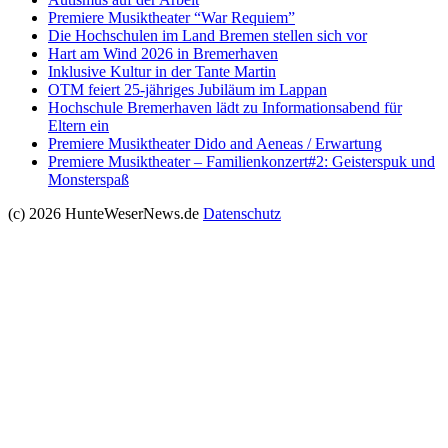
Premiere Musiktheater “War Requiem”
Die Hochschulen im Land Bremen stellen sich vor
Hart am Wind 2026 in Bremerhaven
Inklusive Kultur in der Tante Martin
OTM feiert 25-jähriges Jubiläum im Lappan
Hochschule Bremerhaven lädt zu Informationsabend für
Eltern ein
Premiere Musiktheater Dido and Aeneas / Erwartung
Premiere Musiktheater – Familienkonzert#2: Geisterspuk und
Monsterspaß
(c) 2026 HunteWeserNews.de
Datenschutz