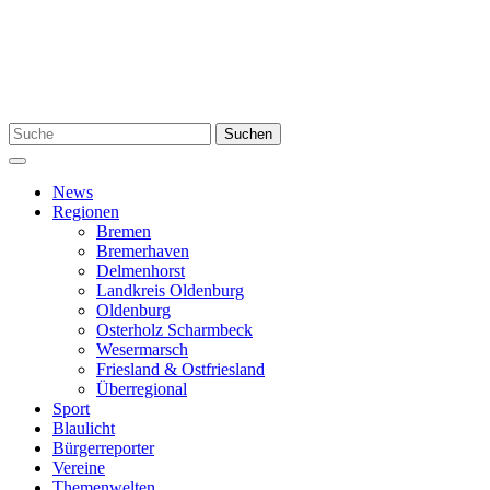
Zum
Inhalt
springen
Suchen
Suchen
nach:
Menü
News
Regionen
Bremen
Bremerhaven
Delmenhorst
Landkreis Oldenburg
Oldenburg
Osterholz Scharmbeck
Wesermarsch
Friesland & Ostfriesland
Überregional
Sport
Blaulicht
Bürgerreporter
Vereine
Themenwelten