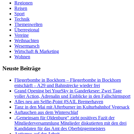
Regionen
Reisen
Sport
Technik
Themenwelten
Überregional
Vereine
Weihnachten
Wesermarsch
Wirtschaft & Marketing
Wohnen
Neuste Beiträge
Fliegerbombe in Bockhorn – Fliegerbombe in Bockhorn
entschärft – A29 und Bahnstrecke wieder frei
Grand Opening bei YourSky in Ganderkesee: Zwei Tage
voller Action, Adrenalin und Einblicke in den Fallschirmsport
Alles neu am Selfie-Point #SAIL Bremerhaven
Tanz in den Mai mit Afterburner im Kulturbahnhof Vegesack
Auftauchen aus dem Winterschlaf
„Gemeinsam für Oldenburg“ zieht positives Fazit der
Mitgliederversammlung Mitglieder diskutierten mit den drei
Kandidaten für das Amt des Oberbürgermeisters
Autismus auf der Arbeit