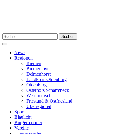
Zum
Inhalt
springen
Suchen
Suchen
nach:
Menü
News
Regionen
Bremen
Bremerhaven
Delmenhorst
Landkreis Oldenburg
Oldenburg
Osterholz Scharmbeck
Wesermarsch
Friesland & Ostfriesland
Überregional
Sport
Blaulicht
Bürgerreporter
Vereine
Themenwelten