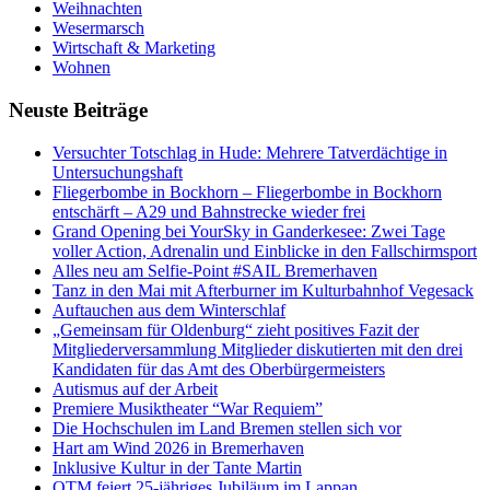
Weihnachten
Wesermarsch
Wirtschaft & Marketing
Wohnen
Neuste Beiträge
Versucht­er Totschlag in Hude: Mehrere Tatverdächtige in
Untersuchungshaft
Fliegerbombe in Bockhorn – Fliegerbombe in Bockhorn
entschärft – A29 und Bahnstrecke wieder frei
Grand Opening bei YourSky in Ganderkesee: Zwei Tage
voller Action, Adrenalin und Einblicke in den Fallschirmsport
Alles neu am Selfie-Point #SAIL Bremerhaven
Tanz in den Mai mit Afterburner im Kulturbahnhof Vegesack
Auftauchen aus dem Winterschlaf
„Gemeinsam für Oldenburg“ zieht positives Fazit der
Mitgliederversammlung Mitglieder diskutierten mit den drei
Kandidaten für das Amt des Oberbürgermeisters
Autismus auf der Arbeit
Premiere Musiktheater “War Requiem”
Die Hochschulen im Land Bremen stellen sich vor
Hart am Wind 2026 in Bremerhaven
Inklusive Kultur in der Tante Martin
OTM feiert 25-jähriges Jubiläum im Lappan