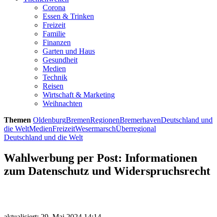
Corona
Essen & Trinken
Freizeit
Familie
Finanzen
Garten und Haus
Gesundheit
Medien
Technik
Reisen
Wirtschaft & Marketing
Weihnachten
Themen
Oldenburg
Bremen
Regionen
Bremerhaven
Deutschland und
die Welt
Medien
Freizeit
Wesermarsch
Überregional
Deutschland und die Welt
Wahlwerbung per Post: Informationen
zum Datenschutz und Widerspruchsrecht
aktualisiert: 29. Mai 2024 14:14