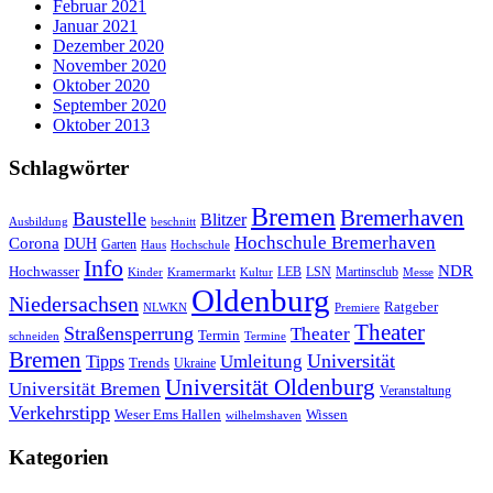
Februar 2021
Januar 2021
Dezember 2020
November 2020
Oktober 2020
September 2020
Oktober 2013
Schlagwörter
Bremen
Bremerhaven
Baustelle
Blitzer
Ausbildung
beschnitt
Hochschule Bremerhaven
Corona
DUH
Garten
Haus
Hochschule
Info
NDR
Hochwasser
LSN
Kinder
Kramermarkt
Kultur
LEB
Martinsclub
Messe
Oldenburg
Niedersachsen
Ratgeber
NLWKN
Premiere
Theater
Straßensperrung
Theater
Termin
schneiden
Termine
Bremen
Universität
Umleitung
Tipps
Trends
Ukraine
Universität Oldenburg
Universität Bremen
Veranstaltung
Verkehrstipp
Wissen
Weser Ems Hallen
wilhelmshaven
Kategorien