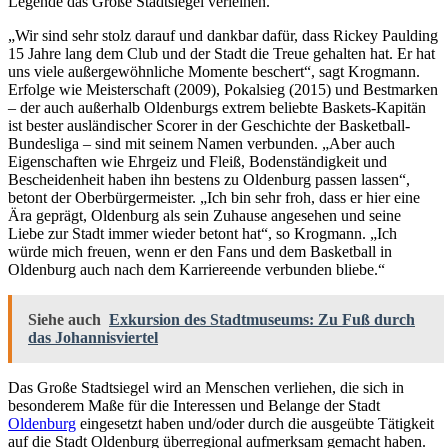
Legende das Große Stadtsiegel verleihen.
„Wir sind sehr stolz darauf und dankbar dafür, dass Rickey Paulding
15 Jahre lang dem Club und der Stadt die Treue gehalten hat. Er hat
uns viele außergewöhnliche Momente beschert“, sagt Krogmann.
Erfolge wie Meisterschaft (2009), Pokalsieg (2015) und Bestmarken
– der auch außerhalb Oldenburgs extrem beliebte Baskets-Kapitän
ist bester ausländischer Scorer in der Geschichte der Basketball-
Bundesliga – sind mit seinem Namen verbunden. „Aber auch
Eigenschaften wie Ehrgeiz und Fleiß, Bodenständigkeit und
Bescheidenheit haben ihn bestens zu Oldenburg passen lassen“,
betont der Oberbürgermeister. „Ich bin sehr froh, dass er hier eine
Ära geprägt, Oldenburg als sein Zuhause angesehen und seine
Liebe zur Stadt immer wieder betont hat“, so Krogmann. „Ich
würde mich freuen, wenn er den Fans und dem Basketball in
Oldenburg auch nach dem Karriereende verbunden bliebe.“
Siehe auch
Exkursion des Stadtmuseums: Zu Fuß durch
das Johannisviertel
Das Große Stadtsiegel wird an Menschen verliehen, die sich in
besonderem Maße für die Interessen und Belange der Stadt
Oldenburg
eingesetzt haben und/oder durch die ausgeübte Tätigkeit
auf die Stadt Oldenburg überregional aufmerksam gemacht haben.