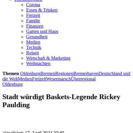
Corona
Essen & Trinken
Freizeit
Familie
Finanzen
Garten und Haus
Gesundheit
Medien
Technik
Reisen
Wirtschaft & Marketing
Weihnachten
Themen
Oldenburg
Bremen
Regionen
Bremerhaven
Deutschland und
die Welt
Medien
Freizeit
Wesermarsch
Überregional
Oldenburg
Stadt würdigt Baskets-Legende Rickey
Paulding
aktualisiert: 17. April 2024 20:49