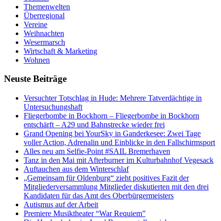
Themenwelten
Überregional
Vereine
Weihnachten
Wesermarsch
Wirtschaft & Marketing
Wohnen
Neuste Beiträge
Versucht­er Totschlag in Hude: Mehrere Tatverdächtige in
Untersuchungshaft
Fliegerbombe in Bockhorn – Fliegerbombe in Bockhorn
entschärft – A29 und Bahnstrecke wieder frei
Grand Opening bei YourSky in Ganderkesee: Zwei Tage
voller Action, Adrenalin und Einblicke in den Fallschirmsport
Alles neu am Selfie-Point #SAIL Bremerhaven
Tanz in den Mai mit Afterburner im Kulturbahnhof Vegesack
Auftauchen aus dem Winterschlaf
„Gemeinsam für Oldenburg“ zieht positives Fazit der
Mitgliederversammlung Mitglieder diskutierten mit den drei
Kandidaten für das Amt des Oberbürgermeisters
Autismus auf der Arbeit
Premiere Musiktheater “War Requiem”