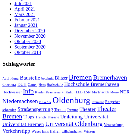
Juli 2021
April 2021
März 2021
Februar 2021
Januar 2021
Dezember 2020
November 2020
Oktober 2020
September 2020
Oktober 2013
Schlagwörter
Bremen
Bremerhaven
Baustelle
Blitzer
Ausbildung
beschnitt
Hochschule Bremerhaven
Corona
DUH
Garten
Haus
Hochschule
Info
NDR
Hochwasser
LSN
Kinder
Kramermarkt
Kultur
LEB
Martinsclub
Messe
Oldenburg
Niedersachsen
Ratgeber
NLWKN
Premiere
Theater
Straßensperrung
Theater
Termin
schneiden
Termine
Bremen
Universität
Umleitung
Tipps
Trends
Ukraine
Universität Oldenburg
Universität Bremen
Veranstaltung
Verkehrstipp
Wissen
Weser Ems Hallen
wilhelmshaven