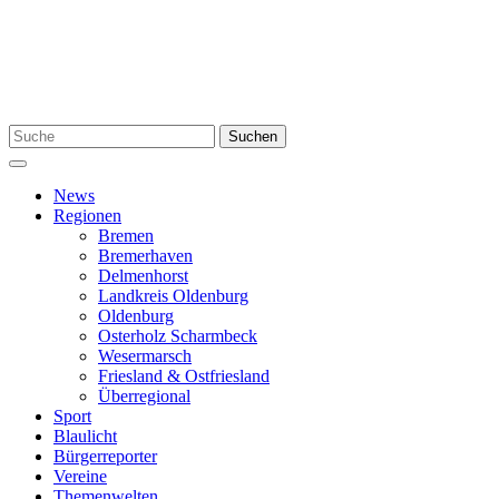
Zum
Inhalt
springen
Suchen
Suchen
nach:
Menü
News
Regionen
Bremen
Bremerhaven
Delmenhorst
Landkreis Oldenburg
Oldenburg
Osterholz Scharmbeck
Wesermarsch
Friesland & Ostfriesland
Überregional
Sport
Blaulicht
Bürgerreporter
Vereine
Themenwelten