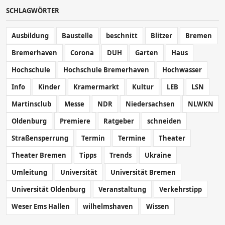
SCHLAGWÖRTER
Ausbildung
Baustelle
beschnitt
Blitzer
Bremen
Bremerhaven
Corona
DUH
Garten
Haus
Hochschule
Hochschule Bremerhaven
Hochwasser
Info
Kinder
Kramermarkt
Kultur
LEB
LSN
Martinsclub
Messe
NDR
Niedersachsen
NLWKN
Oldenburg
Premiere
Ratgeber
schneiden
Straßensperrung
Termin
Termine
Theater
Theater Bremen
Tipps
Trends
Ukraine
Umleitung
Universität
Universität Bremen
Universität Oldenburg
Veranstaltung
Verkehrstipp
Weser Ems Hallen
wilhelmshaven
Wissen