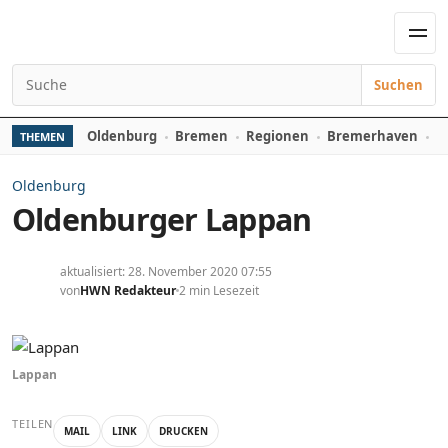
Zum Inhalt springen
Men
Suchen
Suchen nach:
Oldenburg
Bremen
Regionen
Bremerhaven
D
THEMEN
Oldenburg
Oldenburger Lappan
aktualisiert: 28. November 2020 07:55
von
HWN Redakteur
2 min Lesezeit
Lappan
TEILEN
MAIL
LINK
DRUCKEN