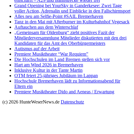
entschärft – A29 und Bahnstrecke wieder frei
Grand Opening bei YourSky in Ganderkesee: Zwei Tage
voller Action, Adrenalin und Einblicke in den Fallschirmsport
Alles neu am Selfie-Point #SAIL Bremerhaven
Tanz in den Mai mit Afterburner im Kulturbahnhof Vegesack
Auftauchen aus dem Winterschlaf
„Gemeinsam für Oldenburg“ zieht positives Fazit der
Mitgliederversammlung Mitglieder diskutierten mit den drei
Kandidaten für das Amt des Oberbürgermeisters
Autismus auf der Arbeit
Premiere Musiktheater “War Requiem”
Die Hochschulen im Land Bremen stellen sich vor
Hart am Wind 2026 in Bremerhaven
Inklusive Kultur in der Tante Martin
OTM feiert 25-jähriges Jubiläum im Lappan
Hochschule Bremerhaven lädt zu Informationsabend für
Eltern ein
Premiere Musiktheater Dido and Aeneas / Erwartung
(c) 2026 HunteWeserNews.de
Datenschutz