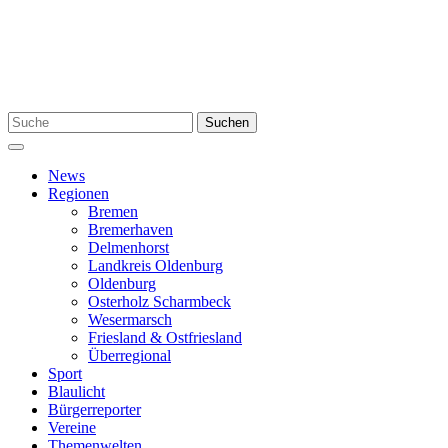
Zum
Inhalt
springen
Suchen
Suchen
nach:
Menü
News
Regionen
Bremen
Bremerhaven
Delmenhorst
Landkreis Oldenburg
Oldenburg
Osterholz Scharmbeck
Wesermarsch
Friesland & Ostfriesland
Überregional
Sport
Blaulicht
Bürgerreporter
Vereine
Themenwelten