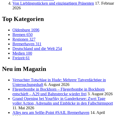
Von Lieblingsstücken und einzigartigen Präsenten
17. Februar
2026
Top Kategorien
Oldenburg
1696
Bremen
650
Regionen
327
Bremerhaven
311
Deutschland und die Welt
254
Medien
100
Freizeit
61
Neu im Magazin
Versucht­er Totschlag in Hude: Mehrere Tatverdächtige in
Untersuchungshaft
6. August 2026
Fliegerbombe in Bockhorn – Fliegerbombe in Bockhorn
entschärft – A29 und Bahnstrecke wieder frei
3. August 2026
Grand Opening bei YourSky in Ganderkesee: Zwei Tage
voller Action, Adrenalin und Einblicke in den Fallschirmsport
11. Mai 2026
Alles neu am Selfie-Point #SAIL Bremerhaven
14. April