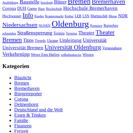
Bremen
Bremerhaven
Baustelle
Blitzer
Ausbildung
beschnitt
Hochschule Bremerhaven
Corona
DUH
Garten
Haus
Hochschule
Info
NDR
Hochwasser
LSN
Kinder
Kramermarkt
Kultur
LEB
Martinsclub
Messe
Oldenburg
Niedersachsen
Ratgeber
NLWKN
Premiere
Theater
Straßensperrung
Theater
Termin
schneiden
Termine
Bremen
Universität
Umleitung
Tipps
Trends
Ukraine
Universität Oldenburg
Universität Bremen
Veranstaltung
Verkehrstipp
Wissen
Weser Ems Hallen
wilhelmshaven
Kategorien
Blaulicht
Bremen
Bremerhaven
Bürgerreporter
Corona
Delmenhorst
Deutschland und die Welt
Essen & Trinken
Familie
Finanzen
Freizeit