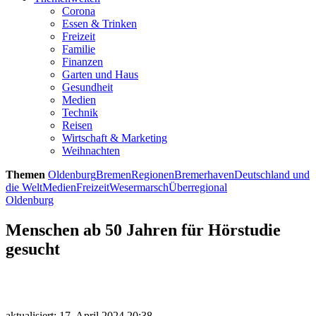
Corona
Essen & Trinken
Freizeit
Familie
Finanzen
Garten und Haus
Gesundheit
Medien
Technik
Reisen
Wirtschaft & Marketing
Weihnachten
Themen
Oldenburg
Bremen
Regionen
Bremerhaven
Deutschland und
die Welt
Medien
Freizeit
Wesermarsch
Überregional
Oldenburg
Menschen ab 50 Jahren für Hörstudie
gesucht
aktualisiert: 17. April 2024 20:38