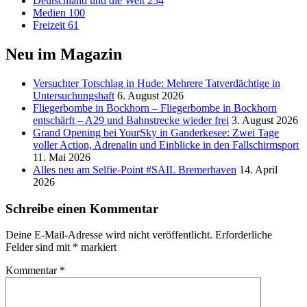
Deutschland und die Welt
254
Medien
100
Freizeit
61
Neu im Magazin
Versucht­er Totschlag in Hude: Mehrere Tatverdächtige in
Untersuchungshaft
6. August 2026
Fliegerbombe in Bockhorn – Fliegerbombe in Bockhorn
entschärft – A29 und Bahnstrecke wieder frei
3. August 2026
Grand Opening bei YourSky in Ganderkesee: Zwei Tage
voller Action, Adrenalin und Einblicke in den Fallschirmsport
11. Mai 2026
Alles neu am Selfie-Point #SAIL Bremerhaven
14. April
2026
Schreibe einen Kommentar
Deine E-Mail-Adresse wird nicht veröffentlicht.
Erforderliche
Felder sind mit
*
markiert
Kommentar
*