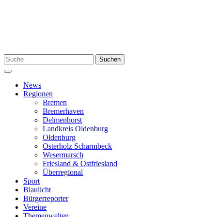
Zum
Inhalt
springen
Suchen
Suchen
nach:
Menü
News
Regionen
Bremen
Bremerhaven
Delmenhorst
Landkreis Oldenburg
Oldenburg
Osterholz Scharmbeck
Wesermarsch
Friesland & Ostfriesland
Überregional
Sport
Blaulicht
Bürgerreporter
Vereine
Themenwelten