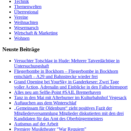
Technik
Themenwelten
Überregional
Vereine
Weihnachten
Wesermarsch
Wirtschaft & Marketing
Wohnen
Neuste Beiträge
Versucht­er Totschlag in Hude: Mehrere Tatverdächtige in
Untersuchungshaft
Fliegerbombe in Bockhorn – Fliegerbombe in Bockhorn
entschärft – A29 und Bahnstrecke wieder frei
Grand Opening bei YourSky in Ganderkesee: Zwei Tage
voller Action, Adrenalin und Einblicke in den Fallschirmsport
Alles neu am Selfie-Point #SAIL Bremerhaven
Tanz in den Mai mit Afterburner im Kulturbahnhof Vegesack
Auftauchen aus dem Winterschlaf
„Gemeinsam für Oldenburg“ zieht positives Fazit der
Mitgliederversammlung Mitglieder diskutierten mit den drei
Kandidaten für das Amt des Oberbürgermeisters
Autismus auf der Arbeit
Premiere Musiktheater “War Requiem”