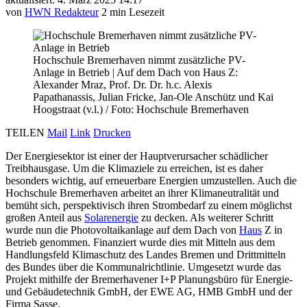
von
HWN Redakteur
2 min Lesezeit
Hochschule Bremerhaven nimmt zusätzliche PV-
Anlage in Betrieb
|
Auf dem Dach von Haus Z:
Alexander Mraz, Prof. Dr. Dr. h.c. Alexis
Papathanassis, Julian Fricke, Jan-Ole Anschütz und Kai
Hoogstraat (v.l.) / Foto: Hochschule Bremerhaven
TEILEN
Mail
Link
Drucken
Der Energiesektor ist einer der Hauptverursacher schädlicher
Treibhausgase. Um die Klimaziele zu erreichen, ist es daher
besonders wichtig, auf erneuerbare Energien umzustellen. Auch die
Hochschule Bremerhaven arbeitet an ihrer Klimaneutralität und
bemüht sich, perspektivisch ihren Strombedarf zu einem möglichst
großen Anteil aus
Solarenergie
zu decken. Als weiterer Schritt
wurde nun die Photovoltaikanlage auf dem Dach von
Haus
Z in
Betrieb genommen. Finanziert wurde dies mit Mitteln aus dem
Handlungsfeld Klimaschutz des Landes Bremen und Drittmitteln
des Bundes über die Kommunalrichtlinie. Umgesetzt wurde das
Projekt mithilfe der Bremerhavener I+P Planungsbüro für Energie-
und Gebäudetechnik GmbH, der EWE AG, HMB GmbH und der
Firma Sasse.