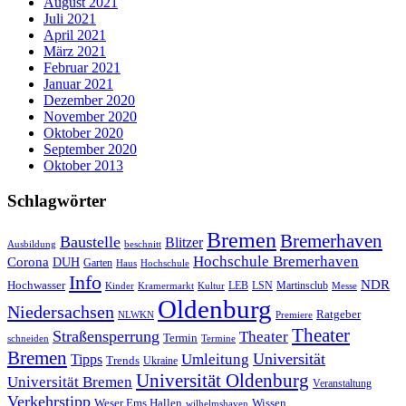
August 2021
Juli 2021
April 2021
März 2021
Februar 2021
Januar 2021
Dezember 2020
November 2020
Oktober 2020
September 2020
Oktober 2013
Schlagwörter
Bremen
Bremerhaven
Baustelle
Blitzer
Ausbildung
beschnitt
Hochschule Bremerhaven
Corona
DUH
Garten
Haus
Hochschule
Info
NDR
Hochwasser
LSN
Kinder
Kramermarkt
Kultur
LEB
Martinsclub
Messe
Oldenburg
Niedersachsen
Ratgeber
NLWKN
Premiere
Theater
Straßensperrung
Theater
Termin
schneiden
Termine
Bremen
Universität
Umleitung
Tipps
Trends
Ukraine
Universität Oldenburg
Universität Bremen
Veranstaltung
Verkehrstipp
Wissen
Weser Ems Hallen
wilhelmshaven