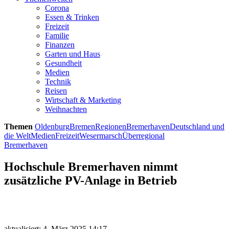
Corona
Essen & Trinken
Freizeit
Familie
Finanzen
Garten und Haus
Gesundheit
Medien
Technik
Reisen
Wirtschaft & Marketing
Weihnachten
Themen
Oldenburg
Bremen
Regionen
Bremerhaven
Deutschland und
die Welt
Medien
Freizeit
Wesermarsch
Überregional
Bremerhaven
Hochschule Bremerhaven nimmt
zusätzliche PV-Anlage in Betrieb
aktualisiert: 4. März 2025 14:17