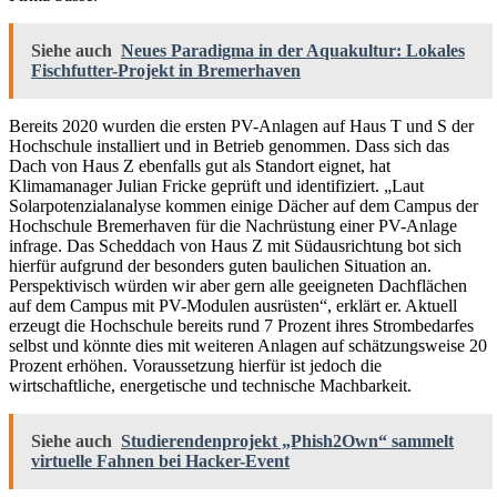
Siehe auch
Neues Paradigma in der Aquakultur: Lokales
Fischfutter-Projekt in Bremerhaven
Bereits 2020 wurden die ersten PV-Anlagen auf Haus T und S der
Hochschule installiert und in Betrieb genommen. Dass sich das
Dach von Haus Z ebenfalls gut als Standort eignet, hat
Klimamanager Julian Fricke geprüft und identifiziert. „Laut
Solarpotenzialanalyse kommen einige Dächer auf dem Campus der
Hochschule Bremerhaven für die Nachrüstung einer PV-Anlage
infrage. Das Scheddach von Haus Z mit Südausrichtung bot sich
hierfür aufgrund der besonders guten baulichen Situation an.
Perspektivisch würden wir aber gern alle geeigneten Dachflächen
auf dem Campus mit PV-Modulen ausrüsten“, erklärt er. Aktuell
erzeugt die Hochschule bereits rund 7 Prozent ihres Strombedarfes
selbst und könnte dies mit weiteren Anlagen auf schätzungsweise 20
Prozent erhöhen. Voraussetzung hierfür ist jedoch die
wirtschaftliche, energetische und technische Machbarkeit.
Siehe auch
Studierendenprojekt „Phish2Own“ sammelt
virtuelle Fahnen bei Hacker-Event