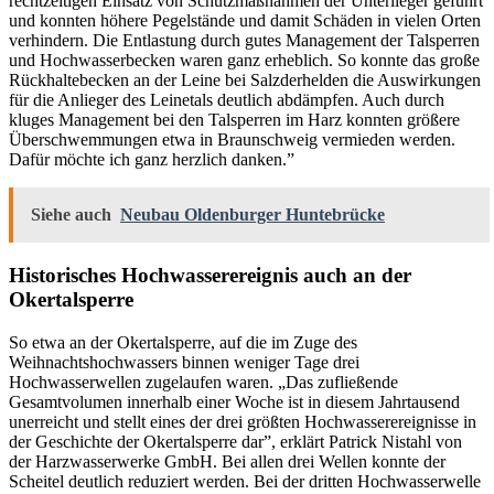
rechtzeitigen Einsatz von Schutzmaßnahmen der Unterlieger geführt
und konnten höhere Pegelstände und damit Schäden in vielen Orten
verhindern. Die Entlastung durch gutes Management der Talsperren
und Hochwasserbecken waren ganz erheblich. So konnte das große
Rückhaltebecken an der Leine bei Salzderhelden die Auswirkungen
für die Anlieger des Leinetals deutlich abdämpfen. Auch durch
kluges Management bei den Talsperren im Harz konnten größere
Überschwemmungen etwa in Braunschweig vermieden werden.
Dafür möchte ich ganz herzlich danken.”
Siehe auch
Neubau Oldenburger Huntebrücke
Historisches Hochwasserereignis auch an der
Okertalsperre
So etwa an der Okertalsperre, auf die im Zuge des
Weihnachtshochwassers binnen weniger Tage drei
Hochwasserwellen zugelaufen waren. „Das zufließende
Gesamtvolumen innerhalb einer Woche ist in diesem Jahrtausend
unerreicht und stellt eines der drei größten Hochwasserereignisse in
der Geschichte der Okertalsperre dar”, erklärt Patrick Nistahl von
der Harzwasserwerke GmbH. Bei allen drei Wellen konnte der
Scheitel deutlich reduziert werden. Bei der dritten Hochwasserwelle