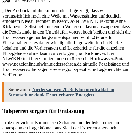
gegen die Wassermassen.
„Der Ausblick auf die kommenden Tage zeigt, dass wir
voraussichtlich noch eine Weile mit Wasserständen auf deutlich
erhöhtem Niveau rechnen müssen”, so NLWKN-Direktorin Anne
Rickmeyer. Selbst bei trockenem Wetter sei davon auszugehen, dass
die Pegelstände in den Unterläufen vorerst hoch bleiben und sich die
Hochwasserlage nur langsam entspannen wird. „Gerade für
Flussanrainer ist es daher wichtig, die Lage weiterhin im Blick zu
behalten und die Vorhersagen und Lageberichte für die einzelnen
Flussgebiete aufmerksam zu verfolgen”, rät Rickmeyer. Der
NLWKN stellt hierzu unter anderem über sein Hochwasser-Portal
www.pegelonline.nlwkn.niedersachsen.de aktuelle Pegelstände und
Hochwasservorhersagen sowie regionsspezifische Lageberichte zur
Verfügung.
Siehe auch
Niedersachsen 2023: Klimaneutralität im
Stromsektor dank Erneuerbarer Energien
Talsperren sorgten für Entlastung
Trotz der vielerorts immensen Schäden und der teils immer noch
angespannten Lage können aus Sicht der Experten aber auch