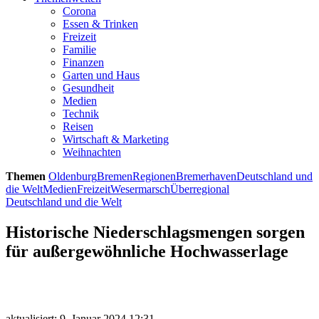
Corona
Essen & Trinken
Freizeit
Familie
Finanzen
Garten und Haus
Gesundheit
Medien
Technik
Reisen
Wirtschaft & Marketing
Weihnachten
Themen
Oldenburg
Bremen
Regionen
Bremerhaven
Deutschland und
die Welt
Medien
Freizeit
Wesermarsch
Überregional
Deutschland und die Welt
Historische Niederschlagsmengen sorgen
für außergewöhnliche Hochwasserlage
aktualisiert: 9. Januar 2024 12:31