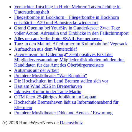
Versucht­er Totschlag in Hude: Mehrere Tatverdächtige in
Untersuchungshaft
Fliegerbombe in Bockhorn – Fliegerbombe in Bockhorn
entschärft – A29 und Bahnstrecke wieder frei
Grand Opening bei YourSky in Ganderkesee: Zwei Tage
voller Action, Adrenalin und Einblicke in den Fallschirmsport
Alles neu am Selfie-Point #SAIL Bremerhaven
Tanz in den Mai mit Afterburner im Kulturbahnhof Vegesack
Auftauchen aus dem Winterschlaf
„Gemeinsam für Oldenburg“ zieht positives Fazit der
Mitgliederversammlung Mitglieder diskutierten mit den drei
Kandidaten für das Amt des Oberbürgermeisters
Autismus auf der Arbeit
Premiere Musiktheater “War Requiem”
Die Hochschulen im Land Bremen stellen sich vor
Hart am Wind 2026 in Bremerhaven
Inklusive Kultur in der Tante Martin
OTM feiert 25-jähriges Jubiläum im Lappan
Hochschule Bremerhaven lädt zu Informationsabend für
Eltern ein
Premiere Musiktheater Dido and Aeneas / Erwartung
(c) 2026 HunteWeserNews.de
Datenschutz