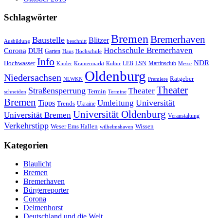
Schlagwörter
Bremen
Bremerhaven
Baustelle
Blitzer
Ausbildung
beschnitt
Hochschule Bremerhaven
Corona
DUH
Garten
Haus
Hochschule
Info
NDR
Hochwasser
LSN
Kinder
Kramermarkt
Kultur
LEB
Martinsclub
Messe
Oldenburg
Niedersachsen
Ratgeber
NLWKN
Premiere
Theater
Straßensperrung
Theater
Termin
schneiden
Termine
Bremen
Universität
Umleitung
Tipps
Trends
Ukraine
Universität Oldenburg
Universität Bremen
Veranstaltung
Verkehrstipp
Wissen
Weser Ems Hallen
wilhelmshaven
Kategorien
Blaulicht
Bremen
Bremerhaven
Bürgerreporter
Corona
Delmenhorst
Deutschland und die Welt