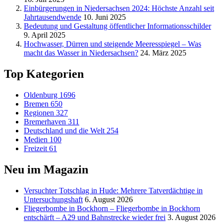
Einbürgerungen in Niedersachsen 2024: Höchste Anzahl seit
Jahrtausendwende
10. Juni 2025
Bedeutung und Gestaltung öffentlicher Informationsschilder
9. April 2025
Hochwasser, Dürren und steigende Meeresspiegel – Was
macht das Wasser in Niedersachsen?
24. März 2025
Top Kategorien
Oldenburg
1696
Bremen
650
Regionen
327
Bremerhaven
311
Deutschland und die Welt
254
Medien
100
Freizeit
61
Neu im Magazin
Versucht­er Totschlag in Hude: Mehrere Tatverdächtige in
Untersuchungshaft
6. August 2026
Fliegerbombe in Bockhorn – Fliegerbombe in Bockhorn
entschärft – A29 und Bahnstrecke wieder frei
3. August 2026