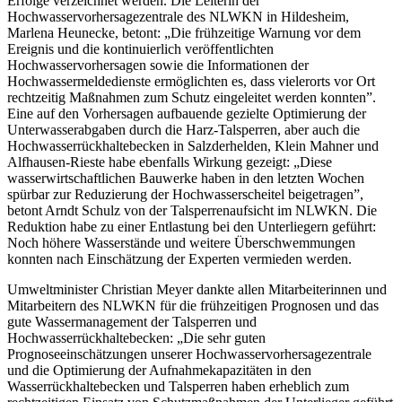
Erfolge verzeichnet werden. Die Leiterin der
Hochwasservorhersagezentrale des NLWKN in Hildesheim,
Marlena Heunecke, betont: „Die frühzeitige Warnung vor dem
Ereignis und die kontinuierlich veröffentlichten
Hochwasservorhersagen sowie die Informationen der
Hochwassermeldedienste ermöglichten es, dass vielerorts vor Ort
rechtzeitig Maßnahmen zum Schutz eingeleitet werden konnten”.
Eine auf den Vorhersagen aufbauende gezielte Optimierung der
Unterwasserabgaben durch die Harz-Talsperren, aber auch die
Hochwasserrückhaltebecken in Salzderhelden, Klein Mahner und
Alfhausen-Rieste habe ebenfalls Wirkung gezeigt: „Diese
wasserwirtschaftlichen Bauwerke haben in den letzten Wochen
spürbar zur Reduzierung der Hochwasserscheitel beigetragen”,
betont Arndt Schulz von der Talsperrenaufsicht im NLWKN. Die
Reduktion habe zu einer Entlastung bei den Unterliegern geführt:
Noch höhere Wasserstände und weitere Überschwemmungen
konnten nach Einschätzung der Experten vermieden werden.
Umweltminister Christian Meyer dankte allen Mitarbeiterinnen und
Mitarbeitern des NLWKN für die frühzeitigen Prognosen und das
gute Wassermanagement der Talsperren und
Hochwasserrückhaltebecken: „Die sehr guten
Prognoseeinschätzungen unserer Hochwasservorhersagezentrale
und die Optimierung der Aufnahmekapazitäten in den
Wasserrückhaltebecken und Talsperren haben erheblich zum