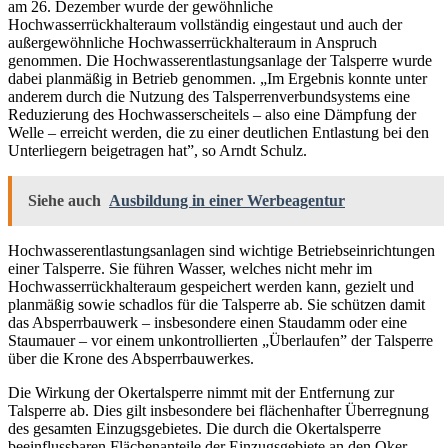
am 26. Dezember wurde der gewöhnliche
Hochwasserrückhalteraum vollständig eingestaut und auch der
außergewöhnliche Hochwasserrückhalteraum in Anspruch
genommen. Die Hochwasserentlastungsanlage der Talsperre wurde
dabei planmäßig in Betrieb genommen. „Im Ergebnis konnte unter
anderem durch die Nutzung des Talsperrenverbundsystems eine
Reduzierung des Hochwasserscheitels – also eine Dämpfung der
Welle – erreicht werden, die zu einer deutlichen Entlastung bei den
Unterliegern beigetragen hat”, so Arndt Schulz.
Siehe auch
Ausbildung in einer Werbeagentur
Hochwasserentlastungsanlagen sind wichtige Betriebseinrichtungen
einer Talsperre. Sie führen Wasser, welches nicht mehr im
Hochwasserrückhalteraum gespeichert werden kann, gezielt und
planmäßig sowie schadlos für die Talsperre ab. Sie schützen damit
das Absperrbauwerk – insbesondere einen Staudamm oder eine
Staumauer – vor einem unkontrollierten „Überlaufen” der Talsperre
über die Krone des Absperrbauwerkes.
Die Wirkung der Okertalsperre nimmt mit der Entfernung zur
Talsperre ab. Dies gilt insbesondere bei flächenhafter Überregnung
des gesamten Einzugsgebietes. Die durch die Okertalsperre
beeinflussbaren Flächenanteile der Einzugsgebiete an den Oker-