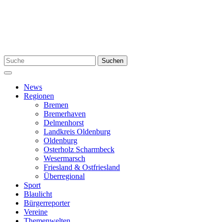
Zum
Inhalt
springen
Suchen
Suchen
nach:
Menü
News
Regionen
Bremen
Bremerhaven
Delmenhorst
Landkreis Oldenburg
Oldenburg
Osterholz Scharmbeck
Wesermarsch
Friesland & Ostfriesland
Überregional
Sport
Blaulicht
Bürgerreporter
Vereine
Themenwelten