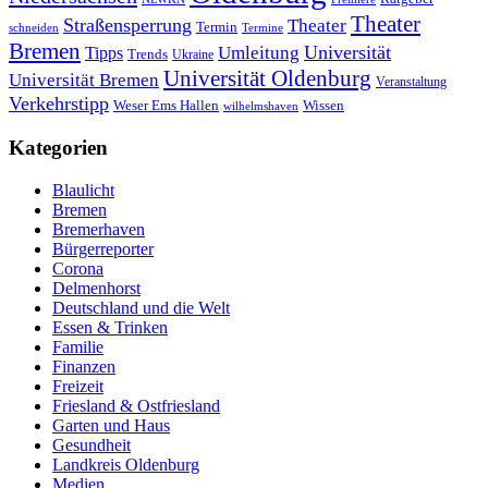
Theater
Straßensperrung
Theater
Termin
schneiden
Termine
Bremen
Universität
Umleitung
Tipps
Trends
Ukraine
Universität Oldenburg
Universität Bremen
Veranstaltung
Verkehrstipp
Wissen
Weser Ems Hallen
wilhelmshaven
Kategorien
Blaulicht
Bremen
Bremerhaven
Bürgerreporter
Corona
Delmenhorst
Deutschland und die Welt
Essen & Trinken
Familie
Finanzen
Freizeit
Friesland & Ostfriesland
Garten und Haus
Gesundheit
Landkreis Oldenburg
Medien