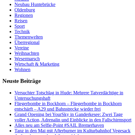
Neubau Huntebrücke
Oldenburg
Regionen
Reisen
Sport
Technik
Themenwelten
Überregional
Vereine
Weihnachten
Wesermarsch
Wirtschaft & Marketing
Wohnen
Neuste Beiträge
Versucht­er Totschlag in Hude: Mehrere Tatverdächtige in
Untersuchungshaft
Fliegerbombe in Bockhorn – Fliegerbombe in Bockhorn
entschärft – A29 und Bahnstrecke wieder frei
Grand Opening bei YourSky in Ganderkesee: Zwei Tage
voller Action, Adrenalin und Einblicke in den Fallschirmsport
Alles neu am Selfie-Point #SAIL Bremerhaven
Tanz in den Mai mit Afterburner im Kulturbahnhof Vegesack