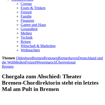
Corona
Essen & Trinken
Freizeit
Familie
Finanzen
Garten und Haus
Gesundheit
Medien
Technik
Reisen
Wirtschaft & Marketing
Weihnachten
Themen
Oldenburg
Bremen
Regionen
Bremerhaven
Deutschland und
die Welt
Medien
Freizeit
Wesermarsch
Überregional
Bremen
Chorgala zum Abschied: Theater
Bremen-Chordirektorin steht ein letztes
Mal am Pult in Bremen