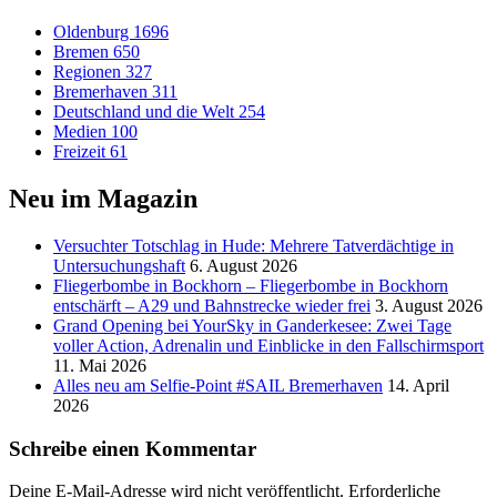
Oldenburg
1696
Bremen
650
Regionen
327
Bremerhaven
311
Deutschland und die Welt
254
Medien
100
Freizeit
61
Neu im Magazin
Versucht­er Totschlag in Hude: Mehrere Tatverdächtige in
Untersuchungshaft
6. August 2026
Fliegerbombe in Bockhorn – Fliegerbombe in Bockhorn
entschärft – A29 und Bahnstrecke wieder frei
3. August 2026
Grand Opening bei YourSky in Ganderkesee: Zwei Tage
voller Action, Adrenalin und Einblicke in den Fallschirmsport
11. Mai 2026
Alles neu am Selfie-Point #SAIL Bremerhaven
14. April
2026
Schreibe einen Kommentar
Deine E-Mail-Adresse wird nicht veröffentlicht.
Erforderliche