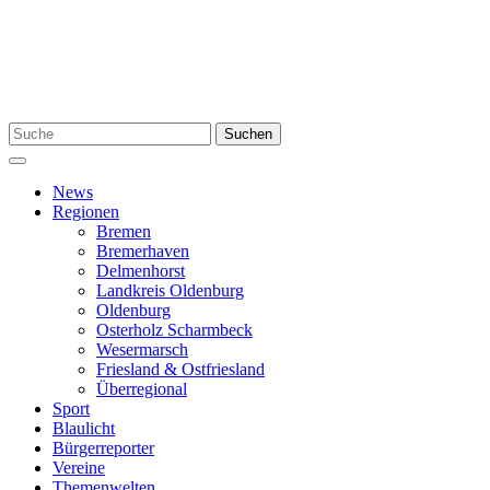
Zum
Inhalt
springen
Suchen
Suchen
nach:
Menü
News
Regionen
Bremen
Bremerhaven
Delmenhorst
Landkreis Oldenburg
Oldenburg
Osterholz Scharmbeck
Wesermarsch
Friesland & Ostfriesland
Überregional
Sport
Blaulicht
Bürgerreporter
Vereine
Themenwelten